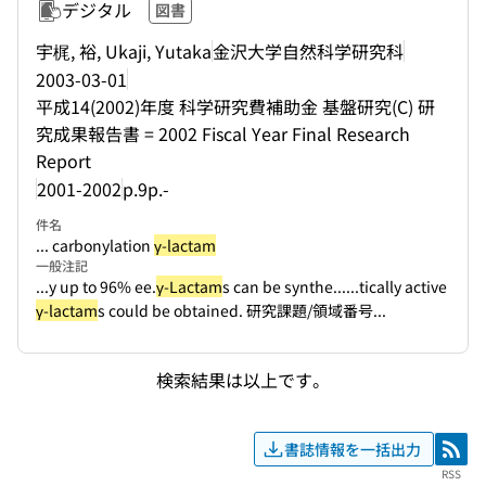
デジタル
図書
宇梶, 裕, Ukaji, Yutaka
金沢大学自然科学研究科
2003-03-01
平成14(2002)年度 科学研究費補助金 基盤研究(C) 研
究成果報告書 = 2002 Fiscal Year Final Research
Report
2001-2002
p.9p.-
件名
... carbonylation
γ-lactam
一般注記
...y up to 96% ee.
γ-Lactam
s can be synthe...
...tically active
γ-lactam
s could be obtained. 研究課題/領域番号...
検索結果は以上です。
書誌情報を一括出力
RSS
RSS