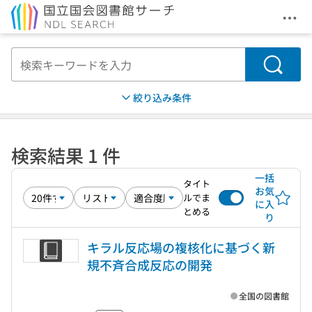
メニ
本文へ移動
検索
絞り込み条件
検索結果 1 件
一括
タイト
お気
ルでま
に入
とめる
り
キラル反応場の複核化に基づく新
規不斉合成反応の開発
全国の図書館