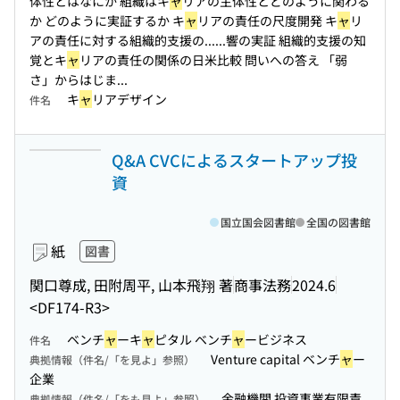
体性とはなにか 組織はキ
ャ
リアの主体性とどのように関わる
か どのように実証するか キ
ャ
リアの責任の尺度開発 キ
ャ
リ
アの責任に対する組織的支援の...
...響の実証 組織的支援の知
覚とキ
ャ
リアの責任の関係の日米比較 問いへの答え 「弱
さ」からはじま...
キ
ャ
リアデザイン
件名
Q&A CVCによるスタートアップ投
資
国立国会図書館
全国の図書館
紙
図書
関口尊成, 田附周平, 山本飛翔 著
商事法務
2024.6
<DF174-R3>
ベンチ
ャ
ーキ
ャ
ピタル ベンチ
ャ
ービジネス
件名
Venture capital ベンチ
ャ
ー
典拠情報（件名/「を見よ」参照）
企業
金融機関 投資事業有限責
典拠情報（件名/「をも見よ」参照）