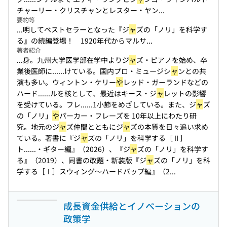
チャーリー・クリスチャンとレスター・ヤン...
要約等
...明してベストセラーとなった『ジ
ャ
ズの「ノリ」を科学す
る』の続編登場！ 1920年代からマルサ...
著者紹介
...身。九州大学医学部在学中よりジ
ャ
ズ・ピアノを始め、卒
業後医師に...
...けている。国内プロ・ミュージシ
ャ
ンとの共
演も多い。ウィントン・ケリー
や
レッド・ガーランドなどの
ハード...
...ルを核として、最近はキース・ジ
ャ
レットの影響
を受けている。フレ...
...1小節をめざしている。また、ジ
ャ
ズ
の「ノリ」
や
パーカー・フレーズを 10年以上にわたり研
究。地元のジ
ャ
ズ仲間とともにジ
ャ
ズの本質を日々追い求め
ている。著書に『ジ
ャ
ズの「ノリ」を科学する［Ⅱ］
ト...
...・ギター編』（2026）、『ジ
ャ
ズの「ノリ」を科学す
る』（2019）、同書の改題・新装版『ジ
ャ
ズの「ノリ」を科
学する［Ⅰ］スウィング〜ハードバップ編』（2...
成長資金供給とイノベーションの
政策学