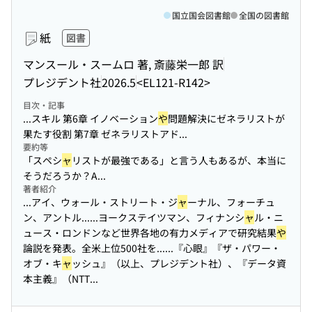
国立国会図書館
全国の図書館
紙
図書
マンスール・スームロ 著, 斎藤栄一郎 訳
プレジデント社
2026.5
<EL121-R142>
目次・記事
...スキル 第6章 イノベーション
や
問題解決にゼネラリストが
果たす役割 第7章 ゼネラリストアド...
要約等
「スペシ
ャ
リストが最強である」と言う人もあるが、本当に
そうだろうか？A...
著者紹介
...アイ、ウォール・ストリート・ジ
ャ
ーナル、フォーチュ
ン、アントル...
...ヨークステイツマン、フィナンシ
ャ
ル・ニ
ュース・ロンドンなど世界各地の有力メディアで研究結果
や
論説を発表。全米上位500社を...
...『心眼』『ザ・パワー・
オブ・キ
ャ
ッシュ』（以上、プレジデント社）、『データ資
本主義』（NTT...