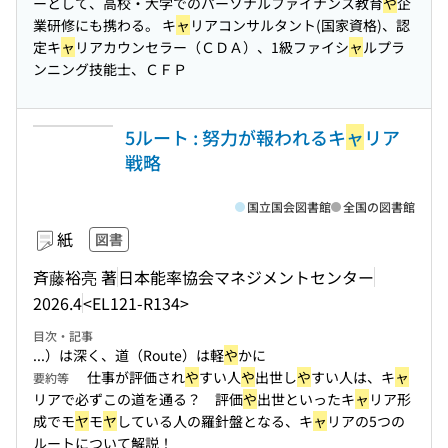
ーとして、高校・大学でのパーソナルファイナンス教育
や
企
業研修にも携わる。 キ
ャ
リアコンサルタント(国家資格)、認
定キ
ャ
リアカウンセラー（ＣＤＡ）、1級ファイシ
ャ
ルプラ
ンニング技能士、ＣＦＰ
5ルート : 努力が報われるキ
ャ
リア
戦略
国立国会図書館
全国の図書館
紙
図書
斉藤裕亮 著
日本能率協会マネジメントセンター
2026.4
<EL121-R134>
目次・記事
...）は深く、道（Route）は軽
や
かに
仕事が評価され
や
すい人
や
出世し
や
すい人は、キ
ャ
要約等
リアで必ずこの道を通る？ 評価
や
出世といったキ
ャ
リア形
成でモ
ヤ
モ
ヤ
している人の羅針盤となる、キ
ャ
リアの5つの
ルートについて解説！