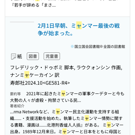
『若手が辞める「まさ...
2月1日早朝、ミ
ャ
ンマー最後の戦
争が始まった。
国立国会図書館
全国の図書館
紙
図書
児童書
フレデリック・ドゥボミ 脚本, ラウクォンシン 作画,
ナンミ
ャ
ケーカイン 訳
寿郎社
2024.10
<GE581-R4>
2021年に起きたミ
ャ
ンマーの軍事クーデターと今も
要約等
大勢の人々が虐殺・拘禁さている民...
著者紹介
...rma Networkなど、ミ
ャ
ンマー民主化運動を支持する組
織...
...・支援活動を始めた。執筆したミ
ャ
ンマー情勢に関す
る書籍、漫画は...
...北港刑香爐人人插』がある。 ミ
ャ
ンマー
出身。1989年12月来日。ミ
ャ
ンマーと日本をともに母国と