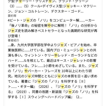
グ型:チ
ャ
ーリー・クリスチ
ャ
ン、グラント・グリーン
（3）...
...（5）クール=デイヴィス型:ジ
ャ
ッキー・マクリー
ン、ジョン・コルトレーン、デクスター・ゴード...
要約等
4ビート・ジ
ャ
ズの「ノリ」をコンピューター解...
...ーカー
「後ノリ革命」の秘密を鮮
や
かに解明！「ノリ」の分析から
ジ
ャ
ズ史を読み解きベストセラーとなった画期的な研究が再
び登場！
著者紹介
...身。九州大学医学部在学中よりジ
ャ
ズ・ピアノを始め、卒
業後医師に...
...けている。国内プロ・ミュージシ
ャ
ンとの共
演も多い。ウィントン・ケリー
や
レッド・ガーランドなどの
ハード...
...ルを核として、最近はキース・ジ
ャ
レットの影響
を受けている。フレ...
...1小節をめざしている。また、ジ
ャ
ズ
の「ノリ」
や
パーカー・フレーズを 10年以上にわたり研
究。地元のジ
ャ
ズ仲間とともにジ
ャ
ズの本質を日々追い求め
ている。著書に『ジ
ャ
ズの「ノリ」を科学する［Ⅱ］
ト...
...・ギター編』（2026）、『ジ
ャ
ズの「ノリ」を科学す
る』（2019）、同書の改題・新装版『ジ
ャ
ズの「ノリ」を科
学する［Ⅰ］スウィング〜ハードバップ編』（2...