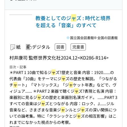
教養としてのジ
ャ
ズ : 時代と境界
を超える「音楽」のすべて
国立国会図書館
全国の図書館
紙
デジタル
図書
児童書
村井康司 監修
世界文化社
2024.12
<KD286-R114>
目次・記事
＊PART 1 10曲で知るジ
ャ
ズ?歴史と音楽 内容：1920...
...の
代表曲「10曲」をテーマにジ
ャ
ズの歴史を解説。「つながる
チ
ャ
ート」「マトリックス」「ジ
ャ
ケット年表」などで、ヴ
ィジュア...
... ＊PART 2 楽器で聴くジ
ャ
ズ?表現と名演 内容：
楽器別に見るジ
ャ
ズの歴史と楽器別名演ガイド。 ...
...PART 3
すべての音楽はジ
ャ
ズとつながる 内容：ロック、J...
...ジル
音楽など、さまざまな音楽ジ
ャ
ンルとジ
ャ
ズの深い関係につ
いての論考集。特に「クラシックとジ
ャ
ズの相互影響」はこ
れまでになかった視点からの考察。