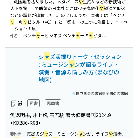
...測困難を極めました。メタバース
や
生成AIなどの新技術が
人々を驚...
...で眼前の日本社会には少子高齢化
や
経済の低迷
などの課題が山積した...
...のでしょうか。本書では「ベンチ
ャ
ーキ
ャ
ピタル（VC）」と「都市」の二つに注目し、イノベ
ーションの原...
ベンチ
ャ
ービジネス ベンチ
ャ
ーキ
ャ
ピタル
件名
ジ
ャ
ズ深掘りトーク・セッション
: ミュージシ
ャ
ンが語るライブ・
演奏・音源の愉しみ方 (まなびの
地図)
国立国会図書館
全国の図書館
紙
図書
児童書
魚返明未, 井上銘, 石若駿 著
大修館書店
2024.9
<KD286-R68>
気鋭のジ
ャ
ズ・ミュージシ
ャ
ンが、ライブ
や
演奏、
要約等