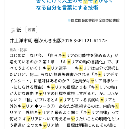
書くだけで人生のモ
ヤ
モ
ヤ
がなく
なる自分を言葉にする技術
国立国会図書館
全国の図書館
紙
図書
井上洋市朗 著
かんき出版
2026.3
<EL121-R127>
目次・記事
はじめに なぜ今、「自らキ
ャ
リアの可能性を狭める人」が
増えているのか？ 第１章 「キ
ャ
リアの軸の言語化」で、す
べてうまくいく！ キ
ャ
リア迷子――キ
ャ
リアは自分で選択し
たいけど、何...
...らない 無理矢理書かされる「キ
ャ
リアデザ
インシート」に意味はあるのか？（社員がキ
ャ
リア目標シー
トにしらける理由） キ
ャ
リアの目標よりも「キ
ャ
リアの軸」
が大切な理由 キ
ャ
リアの目標を重視しすぎると、か...
...いか
ない？ 「軸」がブレるとキ
ャ
リアもブレる 内的キ
ャ
リアと
外的キ
ャ
リア ◆ワーク① あなたが重視するのは、内的キ
ャ
リア？ 外的キ
ャ
リア？ 最近よく聞く「キ
ャ
リア自律」って
何だ？ キ
ャ
リアについて考える＝
や
りたいことの明確化とい
う勘違い ２つのキ
ャ
リア論――目標は明確に v. s. その場に