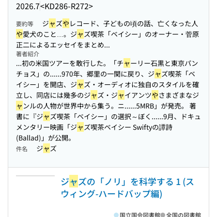
2026.7
<KD286-R272>
ジ
ャ
ズ
や
レコード、子どもの頃の話、亡くなった人
要約等
や
愛犬のこと…。ジ
ャ
ズ喫茶「ベイシー」のオーナー・菅原
正二によるエッセイをまとめ...
著者紹介
...初の米国ツアーを敢行した。「チ
ャ
ーリー石黒と東京パン
チョス」の...
...970年、郷里の一関に戻り、ジ
ャ
ズ喫茶「ベ
イシー」を開店、ジ
ャ
ズ・オーディオに独自のスタイルを確
立し、同店には幾多のジ
ャ
ズ・ジ
ャ
イアンツ
や
さまざまなジ
ャ
ンルの人物が世界中から集う。ニ...
...5MRB」が発売。 著
書に『ジ
ャ
ズ喫茶「ベイシー」の選択～ぼく...
...9月、ドキュ
メンタリー映画「ジ
ャ
ズ喫茶ベイシー Swiftyの譚詩
(Ballad)」が公開。
ジ
ャ
ズ
件名
ジ
ャ
ズの「ノリ」を科学する 1 (ス
ウィング-ハードバップ編)
国立国会図書館
全国の図書館