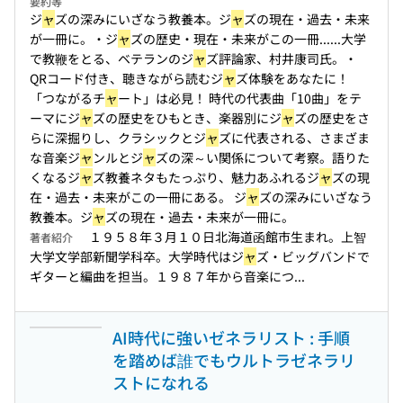
要約等
ジ
ャ
ズの深みにいざなう教養本。ジ
ャ
ズの現在・過去・未来
が一冊に。・ジ
ャ
ズの歴史・現在・未来がこの一冊...
...大学
で教鞭をとる、ベテランのジ
ャ
ズ評論家、村井康司氏。・
QRコード付き、聴きながら読むジ
ャ
ズ体験をあなたに！
「つながるチ
ャ
ート」は必見！ 時代の代表曲「10曲」をテ
ーマにジ
ャ
ズの歴史をひもとき、楽器別にジ
ャ
ズの歴史をさ
らに深掘りし、クラシックとジ
ャ
ズに代表される、さまざま
な音楽ジ
ャ
ンルとジ
ャ
ズの深～い関係について考察。語りた
くなるジ
ャ
ズ教養ネタもたっぷり、魅力あふれるジ
ャ
ズの現
在・過去・未来がこの一冊にある。 ジ
ャ
ズの深みにいざなう
教養本。ジ
ャ
ズの現在・過去・未来が一冊に。
１９５８年３月１０日北海道函館市生まれ。上智
著者紹介
大学文学部新聞学科卒。大学時代はジ
ャ
ズ・ビッグバンドで
ギターと編曲を担当。１９８７年から音楽につ...
AI時代に強いゼネラリスト : 手順
を踏めば誰でもウルトラゼネラリ
ストになれる