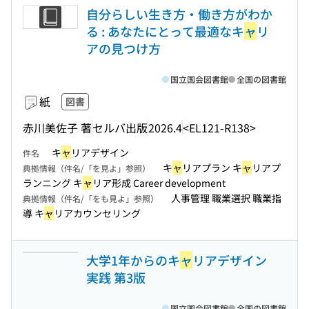
自分らしい生き方・働き方がわか
る : あなたにとって最適なキ
ャ
リ
アの見つけ方
国立国会図書館
全国の図書館
紙
図書
赤川美佐子 著
セルバ出版
2026.4
<EL121-R138>
キ
ャ
リアデザイン
件名
キ
ャ
リアプラン キ
ャ
リアプ
典拠情報（件名/「を見よ」参照）
ランニング キ
ャ
リア形成 Career development
人事管理 職業選択 職業指
典拠情報（件名/「をも見よ」参照）
導 キ
ャ
リアカウンセリング
大学1年からのキ
ャ
リアデザイン
実践 第3版
国立国会図書館
全国の図書館