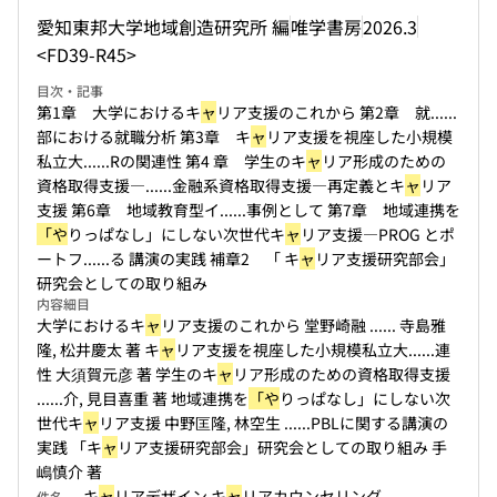
愛知東邦大学地域創造研究所 編
唯学書房
2026.3
<FD39-R45>
目次・記事
第1章 大学におけるキ
ャ
リア支援のこれから 第2章 就...
...
部における就職分析 第3章 キ
ャ
リア支援を視座した小規模
私立大...
...Rの関連性 第4 章 学生のキ
ャ
リア形成のための
資格取得支援―...
...金融系資格取得支援―再定義とキ
ャ
リア
支援 第6章 地域教育型イ...
...事例として 第7章 地域連携を
「や
りっぱなし」にしない次世代キ
ャ
リア支援―PROG とポ
ートフ...
...る 講演の実践 補章2 「 キ
ャ
リア支援研究部会」
研究会としての取り組み
内容細目
大学におけるキ
ャ
リア支援のこれから 堂野崎融 ...
... 寺島雅
隆, 松井慶太 著 キ
ャ
リア支援を視座した小規模私立大...
...連
性 大須賀元彦 著 学生のキ
ャ
リア形成のための資格取得支援
...
...介, 見目喜重 著 地域連携を
「や
りっぱなし」にしない次
世代キ
ャ
リア支援 中野匡隆, 林空生 ...
...PBLに関する講演の
実践 「キ
ャ
リア支援研究部会」研究会としての取り組み 手
嶋慎介 著
キ
ャ
リアデザイン キ
ャ
リアカウンセリング
件名