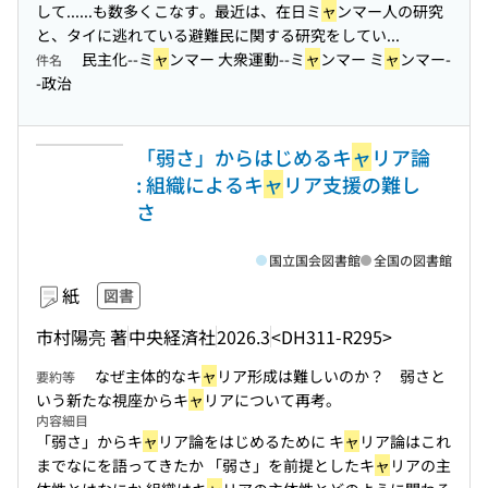
して...
...も数多くこなす。最近は、在日ミ
ャ
ンマー人の研究
と、タイに逃れている避難民に関する研究をしてい...
民主化--ミ
ャ
ンマー 大衆運動--ミ
ャ
ンマー ミ
ャ
ンマー-
件名
-政治
「弱さ」からはじめるキ
ャ
リア論
: 組織によるキ
ャ
リア支援の難し
さ
国立国会図書館
全国の図書館
紙
図書
市村陽亮 著
中央経済社
2026.3
<DH311-R295>
なぜ主体的なキ
ャ
リア形成は難しいのか？ 弱さと
要約等
いう新たな視座からキ
ャ
リアについて再考。
内容細目
「弱さ」からキ
ャ
リア論をはじめるために キ
ャ
リア論はこれ
までなにを語ってきたか 「弱さ」を前提としたキ
ャ
リアの主