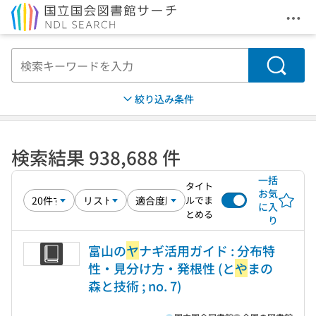
メニ
本文へ移動
検索
絞り込み条件
検索結果 938,688 件
一括
タイト
お気
ルでま
に入
とめる
り
富山の
ヤ
ナギ活用ガイド : 分布特
性・見分け方・発根性 (と
や
まの
森と技術 ; no. 7)