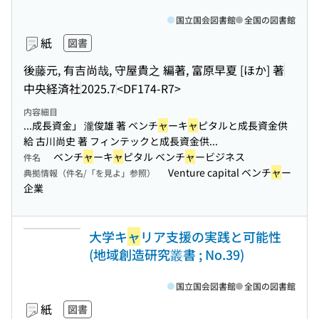
国立国会図書館
全国の図書館
紙
図書
後藤元, 有吉尚哉, 守屋貴之 編著, 富原早夏 [ほか] 著
中央経済社
2025.7
<DF174-R7>
内容細目
...成長資金」 瀧俊雄 著 ベンチ
ャ
ーキ
ャ
ピタルと成長資金供
給 古川尚史 著 フィンテックと成長資金供...
ベンチ
ャ
ーキ
ャ
ピタル ベンチ
ャ
ービジネス
件名
Venture capital ベンチ
ャ
ー
典拠情報（件名/「を見よ」参照）
企業
大学キ
ャ
リア支援の実践と可能性
(地域創造研究叢書 ; No.39)
国立国会図書館
全国の図書館
紙
図書