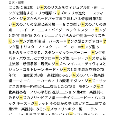
目次・記事
はじめに 第1章 ジ
ャ
ズのリズムをヴィジュアル化・俯...
...
ングを測定する ノリの種類 ジ
ャ
ズのノリの進化──スウィ
ング・ジ
ャ
ズからハードバップまで 遅れハネ俯瞰図 第2章
ジ
ャ
ズのノリの変遷と新分類──８つの型 ジ
ャ
ズのノリの原
点 ──ルイ・アー...
...ス・バイダーベック レスター・
ヤ
ング
と新“中間派”論 スウィン...
... ノリからみた中間派─クリスチ
ャ
ン＝
ヤ
ング型 折衷派─パーカー＝
ヤ
ング型とナヴァロ＝
ヤ
ング型 トリスターノ・スクール─パーカー＝
ヤ
ング型 クー
ル派のサックス奏者、スタン・ゲッツ─パーカー＝
ヤ
ング型
バド・パウエルとナヴァロ＝
ヤ
ング型 モード・ジ
ャ
ズから新
主流派・新伝承派・現代のジ
ャ
ズへ マイルス・デイヴィスと
ジョン・コルトレーン モード・ジ
ャ
ズと新主流派 空白の70
年代 ...
...俯瞰図 第3章 楽器別にみるジ
ャ
ズのノリ〜管楽器
編 ──ホーキ...
...ーカーのノリの変遷 モダン・ジ
ャ
ズ・サッ
クスの典型─PY型とN...
...復活したCY型 3 モダン・ジ
ャ
ズ
管楽器奏者─ノリの平行四辺形...
...ション 第4章 楽器別に
みるジ
ャ
ズのノリ〜ピアノ編 ──テイタ...
...ービー・ハンコ
ック キース・ジ
ャ
レット そのほかの現代のピアニ...
...瞰する
第5章 楽器別にみるジ
ャ
ズのノリ〜ギター編 ──ラン
グ...
...ンケルまで エディ・ラングとジ
ャ
ンゴ・ラインハルト