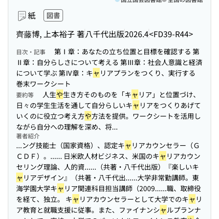
紙
図書
齊藤博, 上本裕子 著
八千代出版
2026.4
<FD39-R44>
第Ⅰ章：あなたの立ち位置と目標を確認する 第
目次・記事
Ⅱ章：自分らしさについて考える 第Ⅲ章：社会人意識と経済
について学ぶ 第Ⅳ章：キ
ャ
リアプランをつくり、実行する
巻末ワークシート
人生
や
生き方そのものを「キ
ャ
リア」と位置づけ、
要約等
日々の学生生活を通して自分らしいキ
ャ
リアをつくりあげて
いくのに役立つ考え方
や
方法を提供。ワークシートを活用し
ながら自分への理解を深め、将...
著者紹介
...ング技能士（国家資格）、認定キ
ャ
リアカウンセラー（Ｇ
ＣＤＦ）。...
... 日米欧人材ビジネス、米国のキ
ャ
リアカウン
セリング理論、人的資...
...（共著・八千代出版）『楽しいキ
ャ
リアデザイン』（共著・八千代出...
...大学非常勤講師。東
海学園大学キ
ャ
リア関連科目担当講師（2009...
...職、取締役
を経て、独立。 キ
ャ
リアカウンセラーとして大学でのキ
ャ
リ
ア教育と就職支援に従事。また、ファイナンシ
ャ
ルプランナ