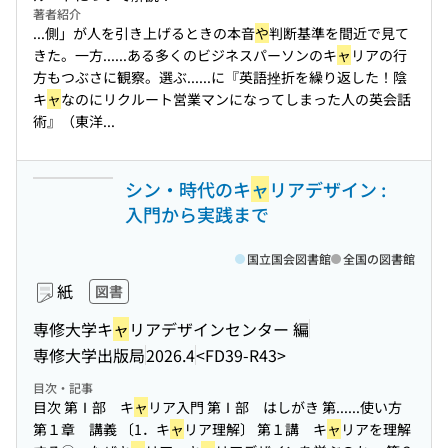
著者紹介
...側」が人を引き上げるときの本音
や
判断基準を間近で見て
きた。一方...
...ある多くのビジネスパーソンのキ
ャ
リアの行
方もつぶさに観察。選ぶ...
...に『英語挫折を繰り返した！陰
キ
ャ
なのにリクルート営業マンになってしまった人の英会話
術』（東洋...
シン・時代のキ
ャ
リアデザイン :
入門から実践まで
国立国会図書館
全国の図書館
紙
図書
専修大学キ
ャ
リアデザインセンター 編
専修大学出版局
2026.4
<FD39-R43>
目次・記事
目次 第Ⅰ部 キ
ャ
リア入門 第Ⅰ部 はしがき 第...
...使い方
第１章 講義 〔1．キ
ャ
リア理解〕 第１講 キ
ャ
リアを理解