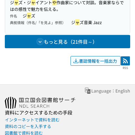
ジ
ャ
ズ・ジ
ャ
イアント
や
作曲家について対談。音楽家ならで
はの感性で魅力を伝える。
ジ
ャ
ズ
件名
ジ
ャ
ズ音楽 Jazz
典拠情報（件名/「を見よ」参照）
もっと見る（21件目～）
書誌情報を一括出力
RSS
RSS
Language：English
資料にアクセスするための手段
インターネットで資料を読む
資料のコピーを入手する
図書館で資料を読む