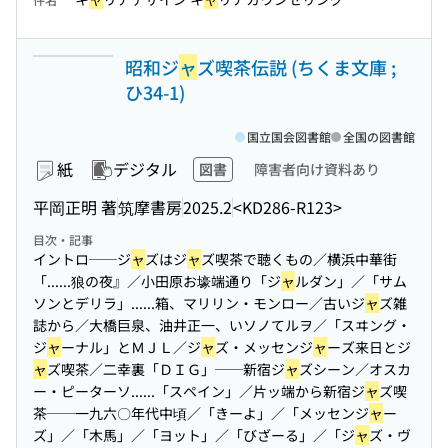
昭和ジ
ャ
ズ喫茶伝説 (ちくま文庫 ;
ひ34-1)
国立国会図書館
全国の図書館
紙
デジタル
図書
障害者向け資料あり
平岡正明 著
筑摩書房
2025.2
<KD286-R123>
目次・記事
イントロ──ジ
ャ
ズはジ
ャ
ズ喫茶で聴くもの／横浜中華街
「...
...狼の夜』／小田原お壕端通り「ジ
ャ
ルダン」／「サム
ソンとデリラ」...
...箱、マリリン・モンロー／古いジ
ャ
ズ雑
誌から／大橋巨泉、油井正一、いソノてルヲ／「スヰング・
ジ
ャ
ーナル」とＭＪＬ／ジ
ャ
ズ・メッセンジ
ャ
ーズ来日とジ
ャ
ズ喫茶／二幸裏「ＤＩＧ」──新宿ジ
ャ
ズシーン／オスカ
ー・ピーターソ...
...「スペイン」／片ッ端から新宿ジ
ャ
ズ喫
茶──一九六〇年代中頃／「きーよ」／「メッセンジ
ャ
ー
ズ」／「木馬」／「ヨット」／「びざーる」／「ジ
ャ
ズ・ヴ