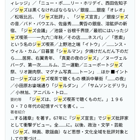
ィレッジ」／「ニュー・ポ...
...リー・ホリデイ、西田佐知子
／ジ
ャ
ズは黒くなければならない／銀座...
...銀座「オレオ」
／松坂比呂、「ジ
ャ
ズ批評」、「ジ
ャ
ズ宣言」／銀座ジ
ャ
ズ
の音／バド・パウエル、佐藤秀...
...黄昏の銀座、溶鉱炉の新
宿、「ジ
ャ
ズ会議」／池袋・谷根千界隈／最初にはいったジ
ャ
ズ喫茶──一九六〇年秋／その店...
...ネスパ」／「思索」
という名のジ
ャ
ズ喫茶／上野池之端「イトウ」／...
...ンス・
ウィル・カム／日暮里「シ
ャ
ルマン」夕焼けだんだん下のだ
ら...
...居房、右翼青年、「真夏の夜のジ
ャ
ズ」／ヌーヴェル
バーグ、第一次...
...ルム、三一運動／ニューポートジ
ャ
ズ
祭、リオ謝肉祭、マグナム写真...
...トーン」…ほか ■イント
ロ―ジ
ャ
ズはジ
ャ
ズ喫茶で聴くもの 横浜中華街「...
...の夜』
／小田原お壕端通り「ジ
ャ
ルダン」 ／「サムソンとデリラ」
／ 小林旭、アニバル・トロ...
「ジ
ャ
ズは、ジ
ャ
ズ喫茶で聴くものだ。」１９６
要約等
０・７０年代の記憶すべてを書く。...
著者紹介
...する諸章』を著す。67年に『ジ
ャ
ズ宣言』でジ
ャ
ズ批評家
として衝撃デビュー。全...
...に。以後、政治・文学・芸能
（ジ
ャ
ズ、映画、歌謡曲）など思想・文化全域を批評対象と
して位置づけ...