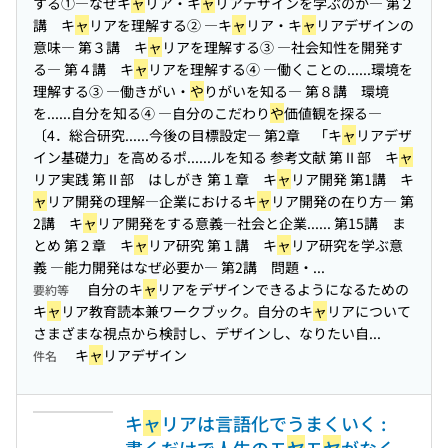
する①―なぜキ
ャ
リア・キ
ャ
リアデザインを学ぶのか― 第２
講 キ
ャ
リアを理解する② ―キ
ャ
リア・キ
ャ
リアデザインの
意味― 第３講 キ
ャ
リアを理解する③ ―社会知性を開発す
る― 第４講 キ
ャ
リアを理解する④ ―働くことの...
...環境を
理解する③ ―働きがい・
や
りがいを知る― 第８講 環境
を...
...自分を知る④ ―自分のこだわり
や
価値観を探る―
〔4．総合研究...
...今後の目標設定― 第2章 「キ
ャ
リアデザ
イン基礎力」を高めるポ...
...ルを知る 参考文献 第Ⅱ部 キ
ャ
リア実践 第Ⅱ部 はしがき 第１章 キ
ャ
リア開発 第1講 キ
ャ
リア開発の理解―企業におけるキ
ャ
リア開発の在り方― 第
2講 キ
ャ
リア開発をする意義―社会と企業...
... 第15講 ま
とめ 第２章 キ
ャ
リア研究 第１講 キ
ャ
リア研究を学ぶ意
義 ―能力開発はなぜ必要か― 第2講 問題・...
自分のキ
ャ
リアをデザインできるようになるための
要約等
キ
ャ
リア教育読本兼ワークブック。自分のキ
ャ
リアについて
さまざまな視点から検討し、デザインし、なりたい自...
キ
ャ
リアデザイン
件名
キ
ャ
リアは言語化でうまくいく :