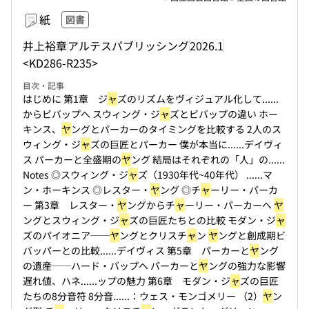
紙
図書
井上裕章
アルテスパブリッシング
2026.1
<KD286-R235>
目次・記事
はじめに 第1章 ジ
ャ
ズのリズムをヴィジュアル化して...
...
からビバップへ スウィング・ジ
ャ
ズとビバップの違い ホー
キンス、
ヤ
ングとパーカーのタイミングを比較する 2人のス
ウィング・ジ
ャ
ズの巨匠とパーカー 僕が本当に...
...デイヴィ
ス パーカーと全盛期の
ヤ
ング 結局はそれぞれの「人」の...
...
Notes ◎スウィング・ジ
ャ
ズ（1930年代~40年代） ...
...マ
ン・ホーキンス ◎レスター・
ヤ
ング ◎チ
ャ
ーリー・パーカ
ー 第3章 レスター・
ヤ
ングからチ
ャ
ーリー・パーカーへ
ヤ
ングとスウィング・ジ
ャ
ズの巨匠たちとの比較 モダン・ジ
ャ
ズのパイオニア──
ヤ
ングとクリスチ
ャ
ン
ヤ
ングと創成期ビ
バッパーとの比較...
...デイヴィス 第5章 パーカーと
ヤ
ング
の遺産──ハード・バップへ パーカーと
ヤ
ングの強力な影響
遅れ値、ハネ...
...ップの魅力 第6章 モダン・ジ
ャ
ズの巨匠
たちの8分音符 8分音...
...：ウェス・モンゴメリー （2）
ヤ
ン