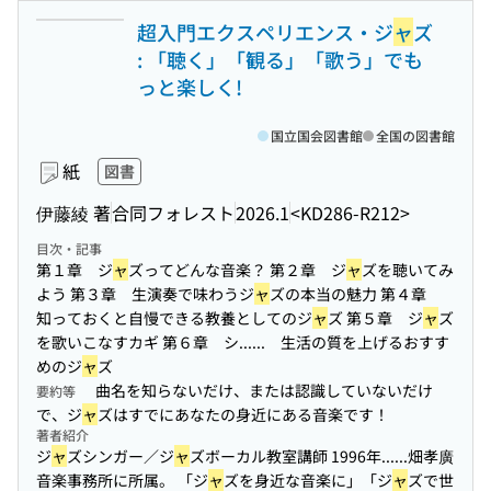
超入門エクスペリエンス・ジ
ャ
ズ
: 「聴く」「観る」「歌う」でも
っと楽しく!
国立国会図書館
全国の図書館
紙
図書
伊藤綾 著
合同フォレスト
2026.1
<KD286-R212>
目次・記事
第１章 ジ
ャ
ズってどんな音楽？ 第２章 ジ
ャ
ズを聴いてみ
よう 第３章 生演奏で味わうジ
ャ
ズの本当の魅力 第４章
知っておくと自慢できる教養としてのジ
ャ
ズ 第５章 ジ
ャ
ズ
を歌いこなすカギ 第６章 シ...
... 生活の質を上げるおすす
めのジ
ャ
ズ
曲名を知らないだけ、または認識していないだけ
要約等
で、ジ
ャ
ズはすでにあなたの身近にある音楽です！
著者紹介
ジ
ャ
ズシンガー／ジ
ャ
ズボーカル教室講師 1996年...
...畑孝廣
音楽事務所に所属。 「ジ
ャ
ズを身近な音楽に」「ジ
ャ
ズで世