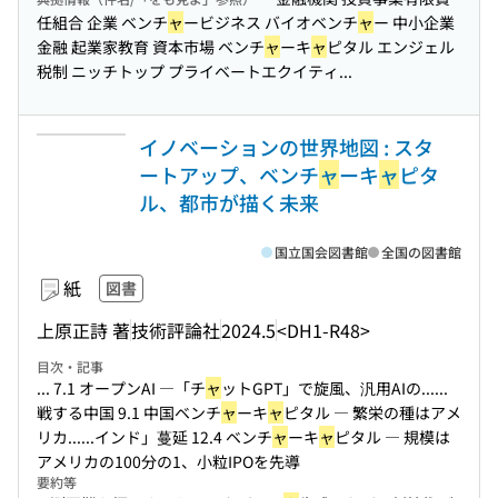
任組合 企業 ベンチ
ャ
ービジネス バイオベンチ
ャ
ー 中小企業
金融 起業家教育 資本市場 ベンチ
ャ
ーキ
ャ
ピタル エンジェル
税制 ニッチトップ プライベートエクイティ...
イノベーションの世界地図 : スタ
ートアップ、ベンチ
ャ
ーキ
ャ
ピタ
ル、都市が描く未来
国立国会図書館
全国の図書館
紙
図書
上原正詩 著
技術評論社
2024.5
<DH1-R48>
目次・記事
... 7.1 オープンAI ―「チ
ャ
ットGPT」で旋風、汎用AIの...
...
戦する中国 9.1 中国ベンチ
ャ
ーキ
ャ
ピタル ― 繁栄の種はアメ
リカ...
...インド」蔓延 12.4 ベンチ
ャ
ーキ
ャ
ピタル ― 規模は
アメリカの100分の1、小粒IPOを先導
要約等