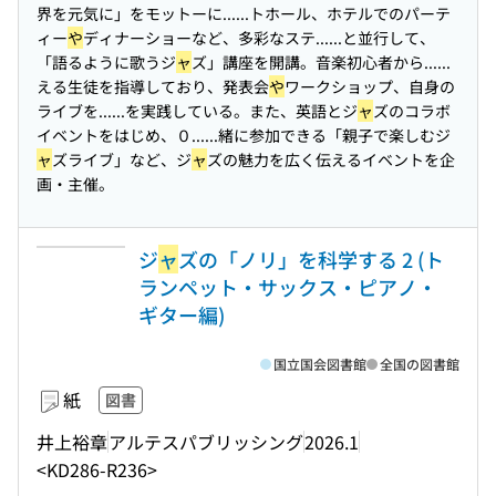
界を元気に」をモットーに...
...トホール、ホテルでのパーテ
ィー
や
ディナーショーなど、多彩なステ...
...と並行して、
「語るように歌うジ
ャ
ズ」講座を開講。音楽初心者から...
...
える生徒を指導しており、発表会
や
ワークショップ、自身の
ライブを...
...を実践している。また、英語とジ
ャ
ズのコラボ
イベントをはじめ、０...
...緒に参加できる「親子で楽しむジ
ャ
ズライブ」など、ジ
ャ
ズの魅力を広く伝えるイベントを企
画・主催。
ジ
ャ
ズの「ノリ」を科学する 2 (ト
ランペット・サックス・ピアノ・
ギター編)
国立国会図書館
全国の図書館
紙
図書
井上裕章
アルテスパブリッシング
2026.1
<KD286-R236>