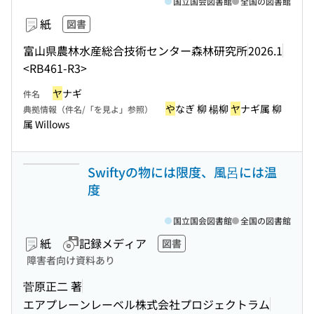
国立国会図書館
全国の図書館
紙
図書
富山県農林水産総合技術センター森林研究所
2026.1
<RB461-R3>
ヤ
ナギ
件名
や
なぎ 柳 楊柳
ヤ
ナギ属 柳
典拠情報（件名/「を見よ」参照）
属 Willows
Swiftyの物には限度、風呂には温
度
国立国会図書館
全国の図書館
紙
記録メディア
図書
障害者向け資料あり
菅原正二 著
エアプレーンレーベル株式会社プロジェクトラム