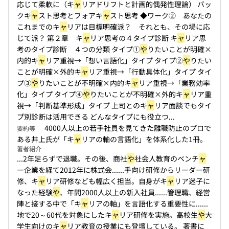
応じて柔軟に（キ
ャ
リアドリフトと計画的偶発性理論） バッ
クキ
ャ
スト思考とフォアキ
ャ
スト思考 ◆ワーク② あなたの
これまでのキ
ャ
リアは目標明確派？ それとも、その場に応
じて派？ 第２章 キ
ャ
リア思考の４タイプ診断 キ
ャ
リア思
考のタイプ診断 ４つの分類 タイプ①
や
りたいことが明確×
内的キ
ャ
リア重視→「想い言語化」タイプ タイプ②
や
りたい
ことが明確×外的キ
ャ
リア重視→「行動具体化」タイプ タイ
プ③
や
りたいことが不明確×内的キ
ャ
リア重視→「業務効率
化」タイプ タイプ④
や
りたいことが不明確×外的キ
ャ
リア重
視→「判断基準形成」タイプ 上司とのキ
ャ
リア面談でもタイ
プ別診断は活用できる どんなタイプにも役立つ...
4000人以上の若手社員を見てきた離職防止のプロで
要約等
ある井上氏が「キ
ャ
リアの軸の言語化」を体系化した1冊。
著者紹介
...2年足らずで退職。その後、商社
や
社会人教育のベンチ
ャ
ー企業を経て2012年に株式会...
...手向け研修からリーダー研
修、キ
ャ
リア研修なども幅広く担当。自身がキ
ャ
リア迷子に
なった経験
や
、年間2000人以上の新入社員...
...管理職、経営
陣と接する中で「キ
ャ
リアの軸」を言語化する重要性に...
...
地で20～60代を対象にしたキ
ャ
リア研修を実施。高校生
や
大
学生向けのキ
ャ
リア教育の授業にも登壇している。 著書に