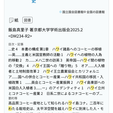
史
国立国会図書館
全国の図書館
紙
図書
飯島真里子 著
京都大学学術出版会
2025.2
<DM234-R2>
目次・記事
...史 4 本書の構成 第1章 ハ
ワ
イ諸島へのコーヒーの移植
—英...
...主義と米国宣教師の活動 1 ハ
ワ
イへの植物の人為
的移動 2 カ...
...メハ二世の訪英 3 英帝国—ハ
ワ
イ間の植物
の「交換」 4 ハ
ワ
イ王国への「贈り物」 5 オア...
...人入植
者と土地制度改革 2 ハ
ワ
イ王立農業協会とカリフォルニ
ア...
...国への併合とコーヒー産業 —ハ
ワ
イ共和国の移民・入
植政策 1 ...
...員会とコーヒー産業振興 2 ハ
ワ
イ島東部への
米国白人入植者 3...
...ー」のアイデンティティ 1 ハ
ワ
イ立州
とコナコーヒー産業 2 日系二世によるコナコーヒーのブ...
要約等
高品質コーヒー産地として知られるハ
ワ
イ島コナ。二百年に
わ
たる栽培史は、太平洋空間を越えハ
ワ
イに到来した人・モ