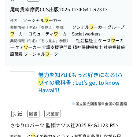
尾﨑貴幸
摩周CCS出版
2025.12
<EG41-R231>
ソーシャル
ワ
ーカー
件名
ソシアル
ワ
ーカー グループ
典拠情報（件名/「を見よ」参照）
ワ
ーカー コミュニティ
ワ
ーカー Social workers
社会福祉士 ケース
ワ
ーカ
典拠情報（件名/「をも見よ」参照）
ー ケア
ワ
ーカー 介護支援専門員 精神保健福祉士 社会福祉施
設職員 ソーシャル
ワ
ーク
魅力を知ればもっと好きになる!ハ
ワ
イの教科書 : Let's get to know
Hawai'i!
国立国会図書館
全国の図書館
紙
図書
児童書
さゆりロバーツ 監修
ナツメ社
2025.8
<GJ123-R5>
ハ
ワ
イの魅力をイラストや写真を多用しながら紹
要約等