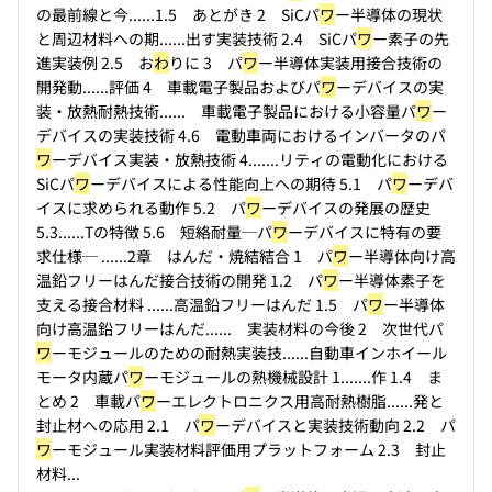
の最前線と今...
...1.5 あとがき 2 SiCパ
ワ
ー半導体の現状
と周辺材料への期...
...出す実装技術 2.4 SiCパ
ワ
ー素子の先
進実装例 2.5 お
わ
りに 3 パ
ワ
ー半導体実装用接合技術の
開発動...
...評価 4 車載電子製品およびパ
ワ
ーデバイスの実
装・放熱耐熱技術...
... 車載電子製品における小容量パ
ワ
ー
デバイスの実装技術 4.6 電動車両におけるインバータのパ
ワ
ーデバイス実装・放熱技術 4....
...リティの電動化における
SiCパ
ワ
ーデバイスによる性能向上への期待 5.1 パ
ワ
ーデバ
イスに求められる動作 5.2 パ
ワ
ーデバイスの発展の歴史
5.3...
...Tの特徴 5.6 短絡耐量─パ
ワ
ーデバイスに特有の要
求仕様─ ...
...2章 はんだ・焼結結合 1 パ
ワ
ー半導体向け高
温鉛フリーはんだ接合技術の開発 1.2 パ
ワ
ー半導体素子を
支える接合材料 ...
...高温鉛フリーはんだ 1.5 パ
ワ
ー半導体
向け高温鉛フリーはんだ...
... 実装材料の今後 2 次世代パ
ワ
ーモジュールのための耐熱実装技...
...自動車インホイール
モータ内蔵パ
ワ
ーモジュールの熱機械設計 1....
...作 1.4 ま
とめ 2 車載パ
ワ
ーエレクトロニクス用高耐熱樹脂...
...発と
封止材への応用 2.1 パ
ワ
ーデバイスと実装技術動向 2.2 パ
ワ
ーモジュール実装材料評価用プラットフォーム 2.3 封止
材料...