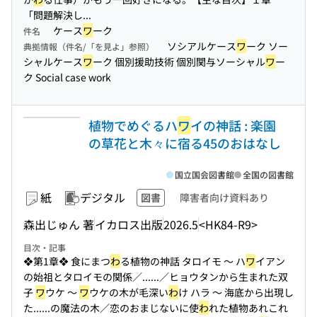
「問題解決し...
ケース
ワ
ーク
件名
ソシアルケース
ワ
ーク ソー
典拠情報（件名/「を見よ」参照）
シャルケース
ワ
ーク 個別援助技術 個別関与ソーシャル
ワ
ー
ク Social case work
植物でめぐるハ
ワ
イの神話 : 楽園
の草花と木々に宿る45のおはなし
国立国会図書館
全国の図書館
紙
デジタル
図書
障害者向け資料あり
森出じゅん 著
イカロス出版
2026.5
<HK84-R9>
目次・記事
❖第1章❖ 食にまつ
わ
る植物の神話 タロイモ 〜 ハ
ワ
イアン
の始祖とタロイモの関係／...
...／ヒョウタンから生まれた双
子
ワ
ウケ 〜
ワ
ウケの木が毛深い
わ
け ハラ 〜 海底から出現し
た...
...の魔法の木／恋のおまじないに使
わ
れた植物あれこれ