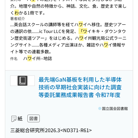
介。地理や自然の特徴から、神話、文化、食、歴史まで楽し
く
わ
かる1冊です。
著者紹介
...英会話スクールの講師等を経てハ
ワ
イへ移住。歴史ツアー
の通訳の依...
...ic Tour LLCを発足、
「ワ
イキキ・ダウンタウ
ン歴史街道ツアー」をはじめる。ハ
ワ
イ州観光局公式ラーニ
ングサイト...
...各種メディア出演ほか、雑誌やハ
ワ
イ情報サ
イト等での連載多数。
ハ
ワ
イ州--地誌
件名
最先端GaN基板を利用した半導体
技術の早期社会実装に向けた調査
等委託業務成果報告書 令和7年度
国立国会図書館
紙
図書
三菱総合研究所
2026.3
<ND371-R61>