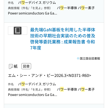
パ
ワ
ーデバイス ガリウム
件名
パ
ワ
ー半導体 パ
ワ
ー素子
典拠情報（件名/「を見よ」参照）
Power semiconductors Ga Ga...
最先端GaN基板を利用した半導体
技術の早期社会実装のための普及
啓発等委託業務 : 成果報告書 令和
7年度
国立国会図書館
紙
図書
エム・シー・アンド・ピー
2026.3
<ND371-R60>
パ
ワ
ーデバイス ガリウム
件名
パ
ワ
ー半導体 パ
ワ
ー素子
典拠情報（件名/「を見よ」参照）
Power semiconductors Ga Ga...