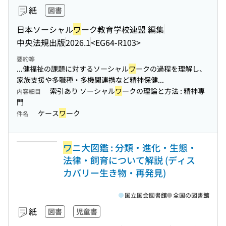
紙
図書
日本ソーシャル
ワ
ーク教育学校連盟 編集
中央法規出版
2026.1
<EG64-R103>
要約等
...健福祉の課題に対するソーシャル
ワ
ークの過程を理解し、
家族支援や多職種・多機関連携など精神保健...
索引あり ソーシャル
ワ
ークの理論と方法 : 精神専
内容細目
門
ケース
ワ
ーク
件名
ワ
ニ大図鑑 : 分類・進化・生態・
法律・飼育について解説 (ディス
カバリー生き物・再発見)
国立国会図書館
全国の図書館
紙
図書
児童書