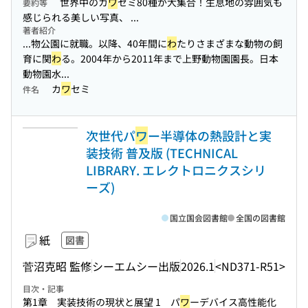
世界中のカ
ワ
セミ80種が大集合！生息地の雰囲気も
要約等
感じられる美しい写真、 ...
著者紹介
...物公園に就職。以降、40年間に
わ
たりさまざまな動物の飼
育に関
わ
る。2004年から2011年まで上野動物園園長。日本
動物園水...
カ
ワ
セミ
件名
次世代パ
ワ
ー半導体の熱設計と実
装技術 普及版 (TECHNICAL
LIBRARY. エレクトロニクスシリ
ーズ)
国立国会図書館
全国の図書館
紙
図書
菅沼克昭 監修
シーエムシー出版
2026.1
<ND371-R51>
目次・記事
第1章 実装技術の現状と展望 1 パ
ワ
ーデバイス高性能化