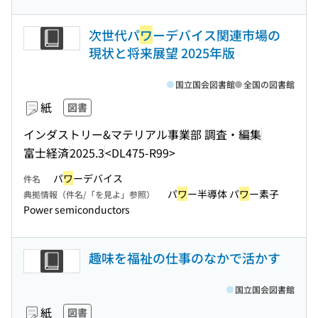
次世代パ
ワ
ーデバイス関連市場の
現状と将来展望 2025年版
国立国会図書館
全国の図書館
紙
図書
インダストリー&マテリアル事業部 調査・編集
富士経済
2025.3
<DL475-R99>
パ
ワ
ーデバイス
件名
パ
ワ
ー半導体 パ
ワ
ー素子
典拠情報（件名/「を見よ」参照）
Power semiconductors
趣味を福祉の仕事のなかで活かす
国立国会図書館
紙
図書