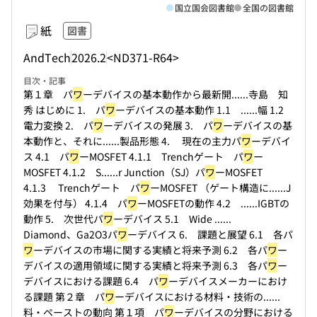
国立国会図書館
全国の図書館
紙
図書
AndTech
2026.2
<ND371-R64>
目次・記事
第１章 パ
ワ
ーデバイスの基本動作から最新開...
...寺島 知
秀 はじめに 1. パ
ワ
ーデバイスの基本動作 1.1 ...
...幅 1.2
電力変換 2. パ
ワ
ーデバイスの発展 3. パ
ワ
ーデバイスの基
本動作と、それに...
...製品形態 4. 現在の主力パ
ワ
ーデバイ
ス 4.1 パ
ワ
ーMOSFET 4.1.1 Trenchゲート パ
ワ
ー
MOSFET 4.1.2 S...
...r Junction（SJ）パ
ワ
ーMOSFET
4.1.3 Trenchゲート パ
ワ
ーMOSFET （ゲート構造に...
...J
効果を付与） 4.1.4 パ
ワ
ーMOSFETの動作 4.2 ...
...IGBTの
動作 5. 次世代パ
ワ
ーデバイス 5.1 Wide ...
...
Diamond、Ga2O3パ
ワ
ーデバイス 6. 課題と展望 6.1 各パ
ワ
ーデバイスの市場に関する実績と将来予測 6.2 各パ
ワ
ー
デバイスの適用領域に関する実績と将来予測 6.3 各パ
ワ
ー
デバイスにおける課題 6.4 パ
ワ
ーデバイスメーカーにおけ
る課題 第２章 パ
ワ
ーデバイスにおける材料・技術の...
...
料・ペーストの動向 第１項 パ
ワ
ーデバイスの分野における