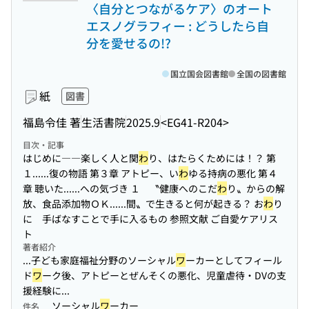
〈自分とつながるケア〉のオート
エスノグラフィー : どうしたら自
分を愛せるの!?
国立国会図書館
全国の図書館
紙
図書
福島令佳 著
生活書院
2025.9
<EG41-R204>
目次・記事
はじめに――楽しく人と関
わ
り、はたらくためには！？ 第
１...
...復の物語 第３章 アトピー、い
わ
ゆる持病の悪化 第４
章 聴いた...
...への気づき １ 〝健康へのこだ
わ
り〟からの解
放、食品添加物ＯＫ...
...間〟で生きると何が起きる？ お
わ
り
に 手ばなすことで手に入るもの 参照文献 ご自愛ケアリス
ト
著者紹介
...子ども家庭福祉分野のソーシャル
ワ
ーカーとしてフィール
ド
ワ
ーク後、アトピーとぜんそくの悪化、児童虐待・DVの支
援経験に...
ソーシャル
ワ
ーカー
件名