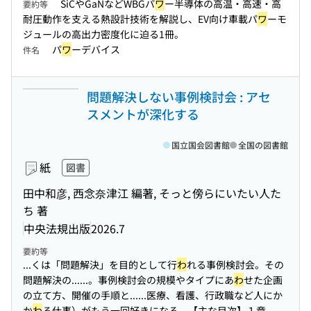
SiCやGaNなどWBGパ
ワ
ー半導体の高温・高速・高
要約等
耐圧動作を支える熱設計技術を解説し、EV向け車載パ
ワ
ーモ
ジュールの高出力密度化に迫る1冊。
パ
ワ
ーデバイス
件名
問題解決しない事例検討会 : アセ
スメントが深化する
国立国会図書館
全国の図書館
紙
図書
田中和彦, 西念奈津江 編著, そっと傍らにいたい人た
ち 著
中央法規出版
2026.7
要約等
...くは「問題解決」を目的として行
わ
れる事例検討会。その
問題解決の...
...。事例検討会の規模やタイプにあ
わ
せた企画
の立て方、開催の手順と...
...医療、看護、行政職など人にか
か
わ
る仕事）がもう一回好きになる。【主な目次】１章