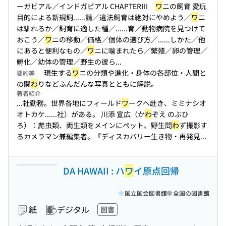
ーガビアル／インドガビアル CHAPTERⅢ
ワ
ニの飼育 愛玩
目的による新規飼...
...請／違法飼育は絶対にやめよう／
ワ
ニ
は馴れるか／飼育に適した種／...
...育／動物病院を見つけて
おこう／
ワ
ニの移動／価格／個体の選び方／...
...しかた／他
にあると便利なもの／
ワ
ニに噛まれたら／繁殖／卵の管理／
孵化／幼体の管理／野生の彼ら...
現生する
ワ
ニの分類や進化・身体の各部位・人間と
要約等
の関
わ
りなどふんだんな写真とともに解説。
著者紹介
...社勤務。世界各地にフィールド
ワ
ークへ赴き、ミミナシオ
オトカケ...
...社）がある。 川添 宣広（か
わ
ぞえ のぶひ
ろ）：爬虫類、両生類をメインにペット、野生問
わ
ず撮影す
るカメラマン兼編集者。『ディスカバリー生き物・再発見...
DA HAWAII : ハ
ワ
イ原点回帰
国立国会図書館
全国の図書館
紙
デジタル
図書