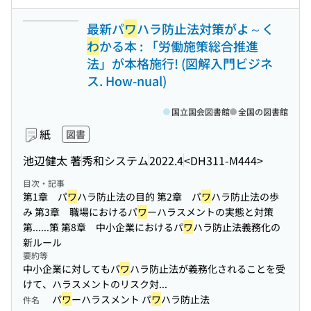
最新パ
ワ
ハラ防止法対策がよ～く
わ
かる本 : 「労働施策総合推進
法」が本格施行! (図解入門ビジネ
ス. How-nual)
国立国会図書館
全国の図書館
紙
図書
池辺健太 著
秀和システム
2022.4
<DH311-M444>
目次・記事
第1章 パ
ワ
ハラ防止法の目的 第2章 パ
ワ
ハラ防止法の歩
み 第3章 職場におけるパ
ワ
ーハラスメントの実態と対策
第...
...策 第8章 中小企業におけるパ
ワ
ハラ防止法義務化の
新ルール
要約等
中小企業に対してもパ
ワ
ハラ防止法が義務化されることを受
けて、ハラスメントのリスク対...
パ
ワ
ーハラスメント パ
ワ
ハラ防止法
件名