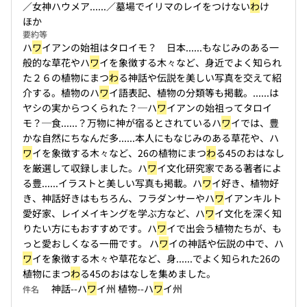
／女神ハウメア...
...／墓場でイリマのレイをつけない
わ
け
ほか
要約等
ハ
ワ
イアンの始祖はタロイモ？ 日本...
...もなじみのある一
般的な草花やハ
ワ
イを象徴する木々など、身近でよく知られ
た２６の植物にまつ
わ
る神話や伝説を美しい写真を交えて紹
介する。植物のハ
ワ
イ語表記、植物の分類等も掲載。...
...は
ヤシの実からつくられた？─ハ
ワ
イアンの始祖ってタロイ
モ？─食...
...？万物に神が宿るとされているハ
ワ
イでは、豊
かな自然にちなんだ多...
...本人にもなじみのある草花や、ハ
ワ
イを象徴する木々など、26の植物にまつ
わ
る45のおはなし
を厳選して収録しました。ハ
ワ
イ文化研究家である著者によ
る豊...
...イラストと美しい写真も掲載。ハ
ワ
イ好き、植物好
き、神話好きはもちろん、フラダンサーやハ
ワ
イアンキルト
愛好家、レイメイキングを学ぶ方など、ハ
ワ
イ文化を深く知
りたい方にもおすすめです。ハ
ワ
イで出会う植物たちが、も
っと愛おしくなる一冊です。 ハ
ワ
イの神話や伝説の中で、ハ
ワ
イを象徴する木々や草花など、身...
...でよく知られた26の
植物にまつ
わ
る45のおはなしを集めました。
神話--ハ
ワ
イ州 植物--ハ
ワ
イ州
件名