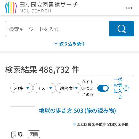
メニ
本文へ移動
検索
絞り込み条件
検索結果 488,732 件
一括
タイト
お気
ルでま
に入
とめる
り
地球の歩き方 S03 (旅の読み物)
国立国会図書館
全国の図書館
紙
図書