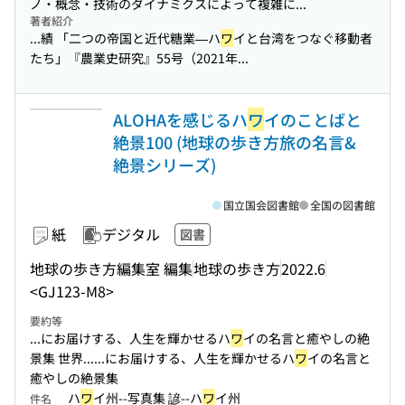
ノ・概念・技術のダイナミクスによって複雑に...
著者紹介
...績 「二つの帝国と近代糖業—ハ
ワ
イと台湾をつなぐ移動者
たち」『農業史研究』55号（2021年...
ALOHAを感じるハ
ワ
イのことばと
絶景100 (地球の歩き方旅の名言&
絶景シリーズ)
国立国会図書館
全国の図書館
紙
デジタル
図書
地球の歩き方編集室 編集
地球の歩き方
2022.6
<GJ123-M8>
要約等
...にお届けする、人生を輝かせるハ
ワ
イの名言と癒やしの絶
景集 世界...
...にお届けする、人生を輝かせるハ
ワ
イの名言と
癒やしの絶景集
ハ
ワ
イ州--写真集 諺--ハ
ワ
イ州
件名