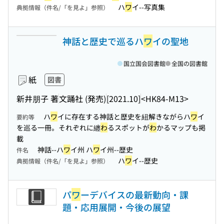
ハ
ワ
イ--写真集
典拠情報（件名/「を見よ」参照）
神話と歴史で巡るハ
ワ
イの聖地
国立国会図書館
全国の図書館
紙
図書
新井朋子 著
文踊社 (発売)
[2021.10]
<HK84-M13>
ハ
ワ
イに存在する神話と歴史を紐解きながらハ
ワ
イ
要約等
を巡る一冊。それぞれに纏
わ
るスポットが
わ
かるマップも掲
載
神話--ハ
ワ
イ州 ハ
ワ
イ州--歴史
件名
ハ
ワ
イ--歴史
典拠情報（件名/「を見よ」参照）
パ
ワ
ーデバイスの最新動向・課
題・応用展開・今後の展望