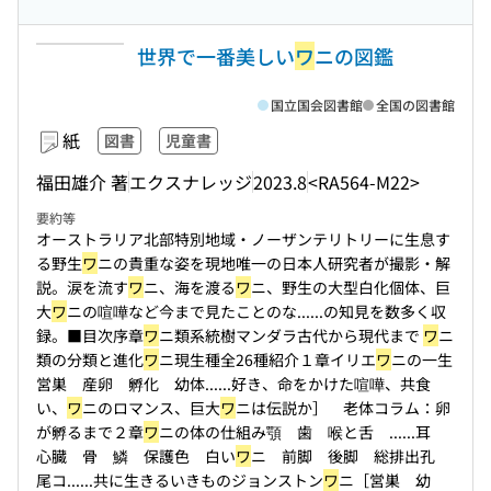
世界で一番美しい
ワ
ニの図鑑
国立国会図書館
全国の図書館
紙
図書
児童書
福田雄介 著
エクスナレッジ
2023.8
<RA564-M22>
要約等
オーストラリア北部特別地域・ノーザンテリトリーに生息す
る野生
ワ
ニの貴重な姿を現地唯一の日本人研究者が撮影・解
説。涙を流す
ワ
ニ、海を渡る
ワ
ニ、野生の大型白化個体、巨
大
ワ
ニの喧嘩など今まで見たことのな...
...の知見を数多く収
録。■目次序章
ワ
ニ類系統樹マンダラ古代から現代まで
ワ
ニ
類の分類と進化
ワ
ニ現生種全26種紹介１章イリエ
ワ
ニの一生
営巣 産卵 孵化 幼体...
...好き、命をかけた喧嘩、共食
い、
ワ
ニのロマンス、巨大
ワ
ニは伝説か］ 老体コラム：卵
が孵るまで２章
ワ
ニの体の仕組み顎 歯 喉と舌 ...
...耳
心臓 骨 鱗 保護色 白い
ワ
ニ 前脚 後脚 総排出孔
尾コ...
...共に生きるいきものジョンストン
ワ
ニ［営巣 幼