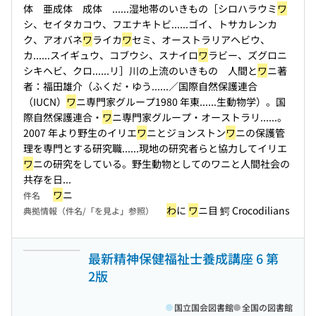
体 亜成体 成体 ...
...湿地帯のいきもの［シロハラウミ
ワ
シ、セイタカコウ、フエナキトビ...
...ゴイ、トサカレンカ
ク、アオバネ
ワ
ライカ
ワ
セミ、オーストラリアヘビウ、
カ...
...スイギュウ、コブウシ、スナイロ
ワ
ラビー、ズグロニ
シキヘビ、クロ...
...リ］川の上流のいきもの 人間と
ワ
ニ著
者：福田雄介（ふくだ・ゆう...
...／国際自然保護連合
（IUCN）
ワ
ニ専門家グループ1980 年東...
...生動物学）。国
際自然保護連合・
ワ
ニ専門家グループ・オーストラリ...
...。
2007 年より野生のイリエ
ワ
ニとジョンストン
ワ
ニの保護管
理を専門とする研究職...
...現地の研究者らと協力してイリエ
ワ
ニの研究をしている。野生動物としてのワニと人間社会の
共存を日...
ワ
ニ
件名
わ
に
ワ
ニ目 鰐 Crocodilians
典拠情報（件名/「を見よ」参照）
最新精神保健福祉士養成講座 6 第
2版
国立国会図書館
全国の図書館