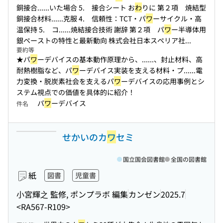
銅接合...
...いた場合 5. 接合シート お
わ
りに 第２項 焼結型
銅接合材料...
...克服 4. 信頼性：TCT・パ
ワ
ーサイクル・高
温保持 5. コ...
...焼結接合技術 謝辞 第２項 パ
ワ
ー半導体用
銀ペーストの特性と最新動向 株式会社日本スペリア社...
要約等
★パ
ワ
ーデバイスの基本動作原理から、...
...、封止材料、高
耐熱樹脂など、パ
ワ
ーデバイス実装を支える材料・プ...
...電
力変換・脱炭素社会を支えるパ
ワ
ーデバイスの応用事例とシ
ステム視点での価値を具体的に紹介！
パ
ワ
ーデバイス
件名
せかいのカ
ワ
セミ
国立国会図書館
全国の図書館
紙
図書
児童書
小宮輝之 監修, ポンプラボ 編集
カンゼン
2025.7
<RA567-R109>