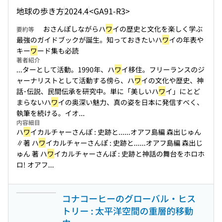
地球の歩き方
2024.4
<GA91-R3>
おさんぽしながらハ
ワ
イの歴史と文化を楽しく学ぶ
要約等
最強のガイドブックが誕生。知っておきたいハ
ワ
イの年表や
キー
ワ
ード集も必読
著者紹介
...ターとして活動。1990年、ハ
ワ
イ移住。フリーランスのジ
ャーナリストとして活動する傍ら、ハ
ワ
イの文化や歴史、神
話･伝説、民間伝承を研究中。単に「美しいハ
ワ
イ」にとど
まらないハ
ワ
イの奥深い魅力、真の姿を日本に発信すべく、
執筆を続ける。イオ...
内容細目
ハ
ワ
イカルチャーさんぽ : 史跡と...
...オアフ島編 森出じゅん
∥著 ハ
ワ
イカルチャーさんぽ : 史跡と...
...オアフ島編 森出じ
ゅん 著 ハ
ワ
イカルチャーさんぽ : 史跡と神話の舞台をホロホ
ロ! オアフ...
コナコーヒーのグローバル・ヒス
トリー : 太平洋空間の重層的移動