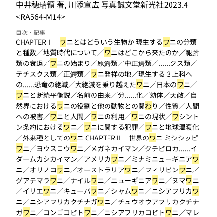
中井穂瑞領 著, 川添宣広 写真
誠文堂新光社
2023.4
<RA564-M14>
目次・記事
CHAPTERⅠ
ワ
ニとはどういう生物か 現生する
ワ
ニの分類
と種数／地質時代について／
ワ
ニはどこから来たのか／腿跗
類の衰退／
ワ
ニの始まり／原鰐類／中正鰐類／...
...クス類／
テチスクス類／正鰐類／
ワ
ニ発祥の地／現生する３上科へ
の...
...恐竜の絶滅／大絶滅を乗り越えた
ワ
ニ／日本の
ワ
ニ／
ワ
ニと断続平衡説／名前の由来／分...
...化／幼体／天敵／自
然界における
ワ
ニの役割と他の動物との関
わ
り／性質／人間
への被害／
ワ
ニと人間／
ワ
ニの利用／
ワ
ニの現状／
ワ
シント
ン条約における
ワ
ニ／
ワ
ニに関する犯罪／
ワ
ニと地球温暖化
／外来種としての
ワ
ニ CHAPTERⅡ 世界の
ワ
ニ ミシシッピ
ワ
ニ／ヨウスコウ
ワ
ニ／メガネカイマン／クチビロカ...
...イ
ダームカシカイマン／アメリカ
ワ
ニ／ミナミニューギニア
ワ
ニ／オリノコ
ワ
ニ／オーストラリア
ワ
ニ／フィリピン
ワ
ニ／
グアテマラ
ワ
ニ／ナイル
ワ
ニ／ニューギニア
ワ
ニ／ヌマ
ワ
ニ
／イリエ
ワ
ニ／キューバ
ワ
ニ／シャム
ワ
ニ／ニシアフリカ
ワ
ニ／ニシアフリカクチナガ
ワ
ニ／チュウオウアフリカクチナ
ガ
ワ
ニ／コンゴコビト
ワ
ニ／ニシアフリカコビト
ワ
ニ／マレ