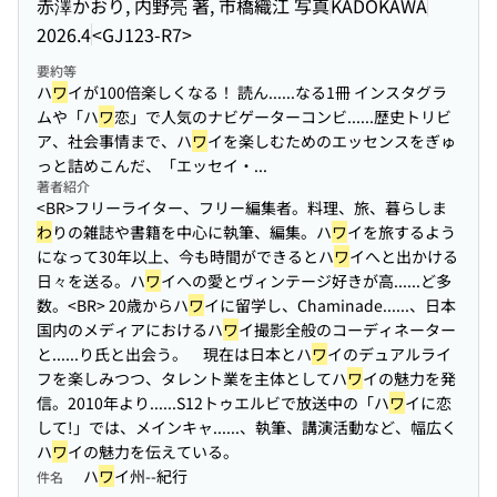
赤澤かおり, 内野亮 著, 市橋織江 写真
KADOKAWA
2026.4
<GJ123-R7>
要約等
ハ
ワ
イが100倍楽しくなる！ 読ん...
...なる1冊 インスタグラ
ムや「ハ
ワ
恋」で人気のナビゲーターコンビ...
...歴史トリビ
ア、社会事情まで、ハ
ワ
イを楽しむためのエッセンスをぎゅ
っと詰めこんだ、「エッセイ・...
著者紹介
<BR>フリーライター、フリー編集者。料理、旅、暮らしま
わ
りの雑誌や書籍を中心に執筆、編集。ハ
ワ
イを旅するよう
になって30年以上、今も時間ができるとハ
ワ
イへと出かける
日々を送る。ハ
ワ
イへの愛とヴィンテージ好きが高...
...ど多
数。<BR> 20歳からハ
ワ
イに留学し、Chaminade...
...、日本
国内のメディアにおけるハ
ワ
イ撮影全般のコーディネーター
と...
...り氏と出会う。 現在は日本とハ
ワ
イのデュアルライ
フを楽しみつつ、タレント業を主体としてハ
ワ
イの魅力を発
信。2010年より...
...S12トゥエルビで放送中の「ハ
ワ
イに恋
して!」では、メインキャ...
...、執筆、講演活動など、幅広く
ハ
ワ
イの魅力を伝えている。
ハ
ワ
イ州--紀行
件名