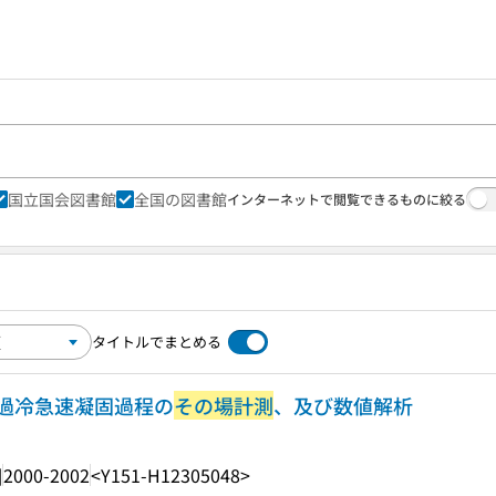
国立国会図書館
全国の図書館
インターネットで閲覧できるものに絞る
タイトルでまとめる
過冷急速凝固過程の
その場計測
、及び数値解析
]
2000-2002
<Y151-H12305048>