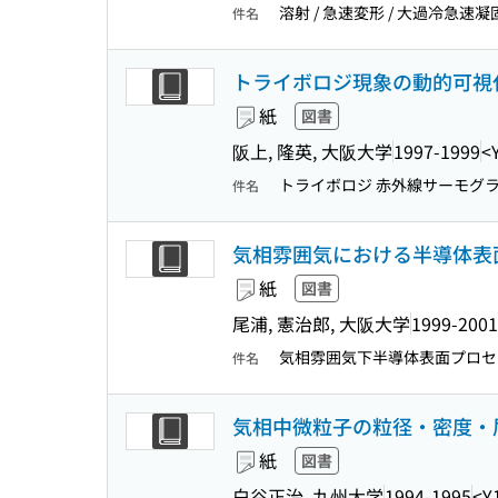
溶射 / 急速変形 / 大過冷急速凝固
件名
トライボロジ現象の動的可視
紙
図書
阪上, 隆英, 大阪大学
1997-1999
<
トライボロジ 赤外線サーモグラ
件名
気相雰囲気における半導体表
紙
図書
尾浦, 憲治郎, 大阪大学
1999-2001
気相雰囲気下半導体表面プロセス C
件名
気相中微粒子の粒径・密度・
紙
図書
白谷正治, 九州大学
1994-1995
<Y