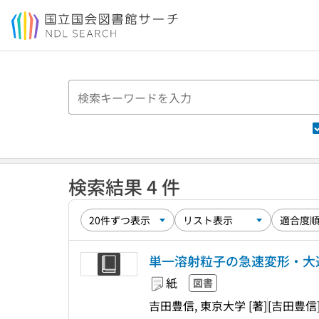
本文へ移動
検索結果 4 件
単一溶射粒子の急速変形・大
紙
図書
吉田豊信, 東京大学 [著]
[吉田豊信