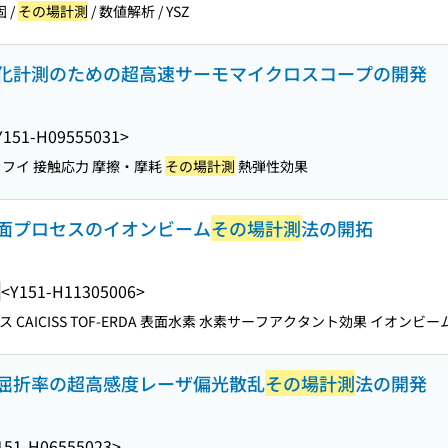
 /
その場計測
/ 数値解析 / YSZ
化計測のための超高速サーモマイクロスコープの開発
Y151-H09555031>
フイ 接触応力 摩擦・摩耗
その場計測
熱弾性効果
面プロセスのイオンビーム
その場計測
法の開拓
<Y151-H11305006>
AICISS TOF-ERDA 表面水素 水素サーフアクタント効果 イオンビー
屈折率の超高感度レーザ偏光散乱
その場計測
法の開発
151-H06555023>