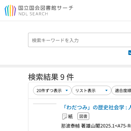
本文へ移動
検索結果 9 件
「わだつみ」の歴史社会学 :
紙
図書
那波泰輔 著
雄山閣
2025.1
<A75-R