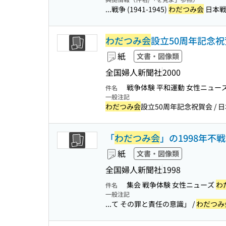
...戦争 (1941-1945)
わだつみ会
日本戦
わだつみ会
設立50周年記念祝賀
紙
文書・図像類
全国婦人新聞社
2000
戦争体験 平和運動 女性ニュー
件名
一般注記
わだつみ会
設立50周年記念祝賀会 / 日
「
わだつみ会
」の1998年不戦
紙
文書・図像類
全国婦人新聞社
1998
集会 戦争体験 女性ニューズ
わ
件名
一般注記
...て その罪と責任の意識」 /
わだつみ