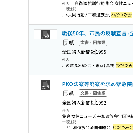
自衛隊 抗議行動 集会 女性ニュ
件名
一般注記
...4共同行動 / 平和遺族会,
わだつみ会
戦後50年、市民の反戦宣言 (
紙
文書・図像類
全国婦人新聞社
1995
件名
...の意見30の会・東京) 高橋(
わだつみ
PKO法案等廃案を求め緊急院内
紙
文書・図像類
全国婦人新聞社
1992
件名
集会 女性ニューズ 平和遺族会全国連
一般注記
... / 平和遺族会全国連絡会,
わだつみ