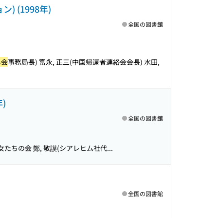
(1998年)
全国の図書館
み会
事務局長) 富永, 正三(中国帰還者連絡会会長) 水田,
)
全国の図書館
たちの会 鄭, 敬謨(シアレヒム社代...
全国の図書館