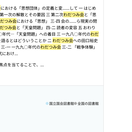
会
における「思想団体」の定義と変...
...して 一 はじめ
二 第一次の解散とその要因 三 第二次
わだつみ会
と「思
だつみ会
における「思想」 三-四 会の...
...ら現実の問
だつみ会
と「天皇問題」 四-二 読者の変容 五 おわり
〇年代―「天皇問題」への着目 三 一九八〇年代の
わだ
..を語るとはどういうことか 二
わだつみ会
への田口裕史
と 三-一 一九九〇年代の
わだつみ会
三-二 「戦争体験」
おけ...
点を当てることで、...
国立国会図書館
全国の図書館