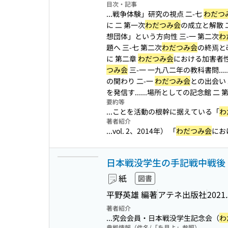
目次・記事
...戦争体験」研究の視点 二-七
わだつ
に 二 第一次
わだつみ会
の成立と解散 
想団体」という方向性 三-一 第二次
わ
題へ 三-七 第二次
わだつみ会
の終焉と
に 第二章
わだつみ会
における加害者性
つみ会
三-一 一九八二年の教科書問...
の関わり 二-一
わだつみ会
との出会い 
を発信す...
...場所としての記念館 二 
要約等
...ことを活動の根幹に据えている「
わ
著者紹介
...vol. 2、2014年） 「
わだつみ会
にお
日本戦没学生の手記戦中戦後
紙
図書
平野英雄 編著
アテネ出版社
2021.
著者紹介
...究会会員・日本戦没学生記念会（
わ
典拠情報（件名/「を見よ」参照）