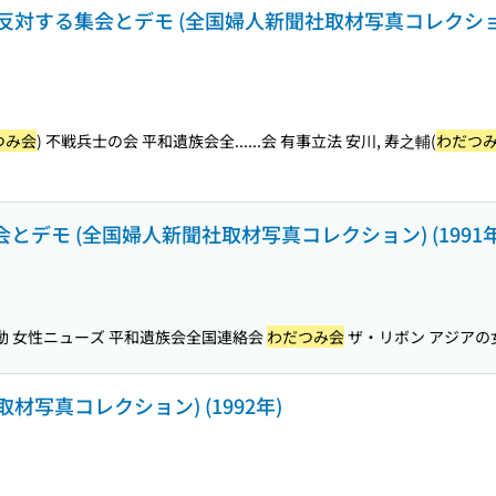
する集会とデモ (全国婦人新聞社取材写真コレクション) 
つみ会
) 不戦兵士の会 平和遺族会全...
...会 有事立法 安川, 寿之輔(
わだつ
会とデモ (全国婦人新聞社取材写真コレクション) (1991年
運動 女性ニューズ 平和遺族会全国連絡会
わだつみ会
ザ・リボン アジアの女
取材写真コレクション) (1992年)