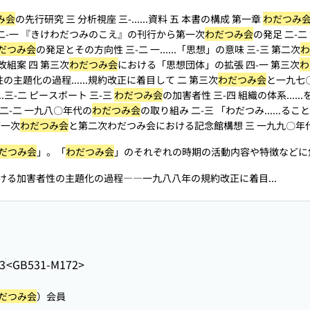
み会
の先行研究 三 分析視座 三-...
...資料 五 本書の構成 第一章
わだつみ
二-一 『きけわだつみのこえ』の刊行から第一次
わだつみ会
の発足 二-
だつみ会
の発足とその方向性 三-二 一...
...「思想」の意味 三-三 第二次
わ
改組案 四 第三次
わだつみ会
における「思想団体」の拡張 四-一 第三次
わ
の主題化の過程...
...規約改正に着目して 二 第三次
わだつみ会
と一九七
...三-二 ピースボート 三-三
わだつみ会
の加害者性 三-四 組織の体系...
.
二-二 一九八〇年代の
わだつみ会
の取り組み 二-三 「わだつみ...
...るこ
第一次
わだつみ会
と第二次わだつみ会における記念館構想 三 一九九〇年代に
だつみ会
」。「
わだつみ会
」のそれぞれの時期の活動内容や特徴などに焦
ける加害者性の主題化の過程――一九八八年の規約改正に着目...
3
<GB531-M172>
だつみ会
）会員