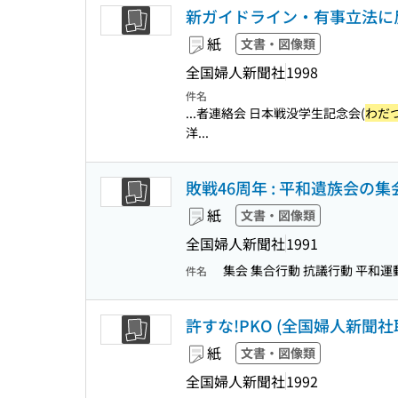
新ガイドライン・有事立法に反対
紙
文書・図像類
全国婦人新聞社
1998
件名
...者連絡会 日本戦没学生記念会(
わだ
洋...
敗戦46周年 : 平和遺族会の集
紙
文書・図像類
全国婦人新聞社
1991
集会 集合行動 抗議行動 平和
件名
許すな!PKO (全国婦人新聞社
紙
文書・図像類
全国婦人新聞社
1992