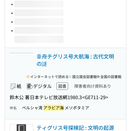
葦舟チグリス号大航海 : 古代文明
の謎
インターネットで読める
国立国会図書館
全国の図書館
紙
デジタル
図書
障害者向け資料あり
鈴木公 著
日本テレビ放送網
1980.3
<GE711-29>
ペルシャ湾
アラビア海
メソポタミア
件名
ティグリス号探検記 : 文明の起源