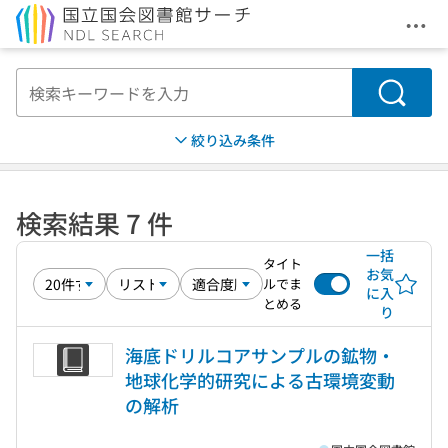
メニ
本文へ移動
検索
絞り込み条件
検索結果 7 件
一括
タイト
お気
ルでま
に入
とめる
り
海底ドリルコアサンプルの鉱物・
地球化学的研究による古環境変動
の解析