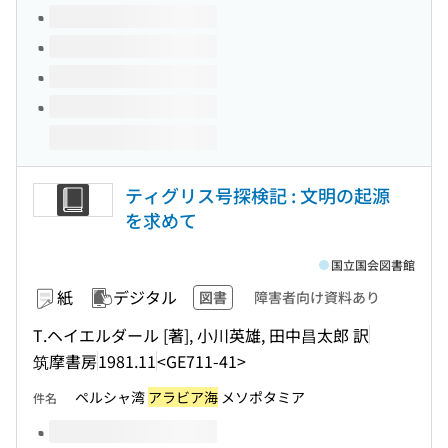
ティグリス号探検記 : 文明の起源
を求めて
国立国会図書館
紙
デジタル
図書
障害者向け資料あり
T.ヘイエルダール [著], 小川英雄, 田中昌太郎 訳
筑摩書房
1981.11
<GE711-41>
ペルシャ湾
アラビア海
メソポタミア
件名
このタイトルの巻号