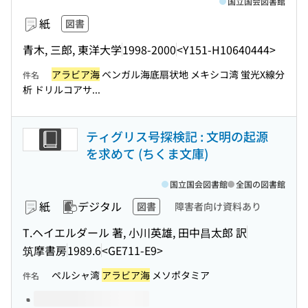
国立国会図書館
紙
図書
青木, 三郎, 東洋大学
1998-2000
<Y151-H10640444>
アラビア海
ベンガル海底扇状地 メキシコ湾 蛍光X線分
件名
析 ドリルコアサ...
ティグリス号探検記 : 文明の起源
を求めて (ちくま文庫)
国立国会図書館
全国の図書館
紙
デジタル
図書
障害者向け資料あり
T.ヘイエルダール 著, 小川英雄, 田中昌太郎 訳
筑摩書房
1989.6
<GE711-E9>
ペルシャ湾
アラビア海
メソポタミア
件名
このタイトルの巻号