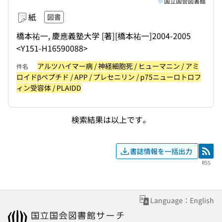
国立国会図書館
紙
図書
橋本祐一, 慶應義塾大学 [著]
[橋本祐一]
2004-2005
<Y151-H16590088>
アルツハイマー病 / 神経細胞死 / ヒューマニン / アミ
件名
ロイドβペプチド / APP / プレセニリン / p75ニューロトロフ
ィン受容体 / PLAIDD
検索結果は以上です。
書誌情報を一括出力
RSS
RSS
Language：English