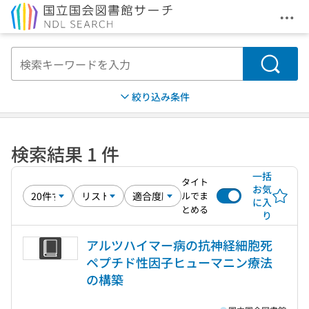
メニ
本文へ移動
検索
絞り込み条件
検索結果 1 件
一括
タイト
お気
ルでま
に入
とめる
り
アルツハイマー病の抗神経細胞死
ペプチド性因子ヒューマニン療法
の構築