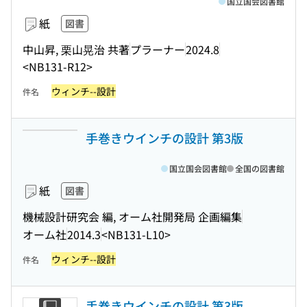
国立国会図書館
紙
図書
中山昇, 栗山晃治 共著
プラーナー
2024.8
<NB131-R12>
ウィンチ--設計
件名
手巻きウインチの設計 第3版
国立国会図書館
全国の図書館
紙
図書
機械設計研究会 編, オーム社開発局 企画編集
オーム社
2014.3
<NB131-L10>
ウィンチ--設計
件名
手巻きウインチの設計 第3版