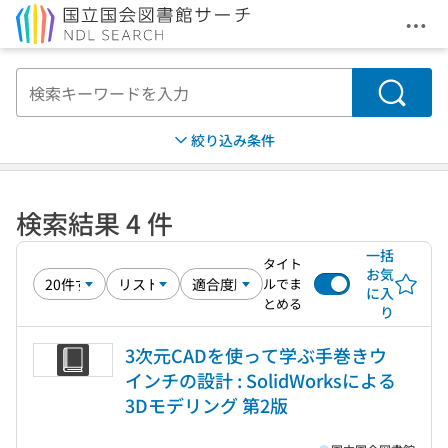
メニ
本文へ移動
検索
絞り込み条件
検索結果 4 件
一括
タイト
お気
ルでま
に入
とめる
り
3次元CADを使って学ぶ手巻きウ
インチの設計 : SolidWorksによる
3Dモデリング 第2版