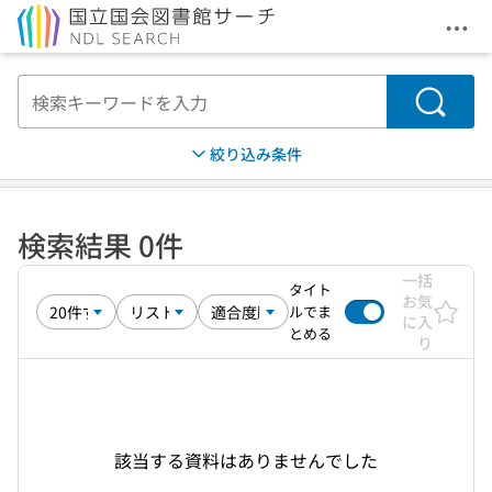
メニ
本文へ移動
検索
絞り込み条件
検索結果 0件
一括
タイト
お気
ルでま
に入
とめる
り
該当する資料はありませんでした