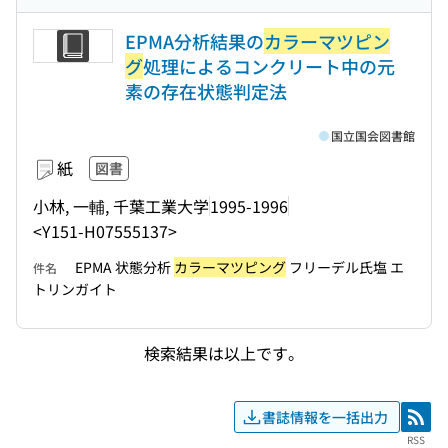
EPMA分析結果の
カラーマツピン
グ
処理によるコンクリート中の元
素の存在状態判定法
国立国会図書館
紙
図書
小林, 一輔, 千葉工業大学
1995-1996
<Y151-H07555137>
EPMA 状態分析
カラーマツピング
フリーデル氏塩 エ
件名
トリンガイト
検索結果は以上です。
書誌情報を一括出力
RSS
RSS