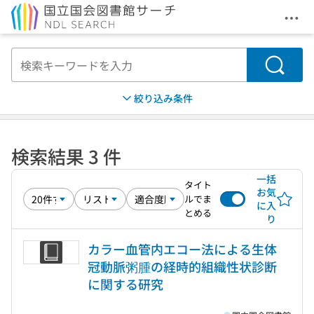
メニ
本文へ移動
検索
絞り込み条件
検索結果 3 件
一括
タイト
お気
ルでま
に入
とめる
り
カラー血管内エコー法による生体
冠動脈粥腫の経時的組織性状診断
に関する研究