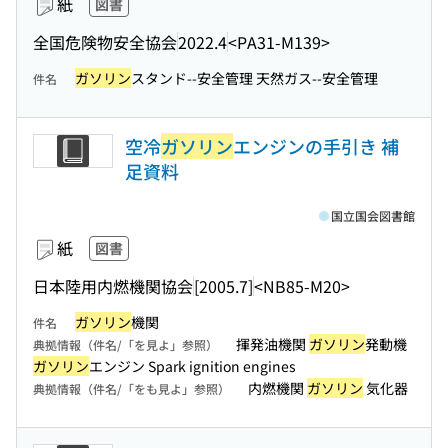
紙
図書
全国危険物安全協会
2022.4
<PA31-M139>
ガソリン
スタンド--安全管理 天然ガス--安全管理
件名
空冷
ガソリン
エンジンの手引き 補
足資料
国立国会図書館
紙
図書
日本陸用内燃機関協会
[2005.7]
<NB85-M20>
ガソリン
機関
件名
揮発油機関
ガソリン
発動機
典拠情報（件名/「を見よ」参照）
ガソリン
エンジン Spark ignition engines
内燃機関
ガソリン
気化器
典拠情報（件名/「をも見よ」参照）