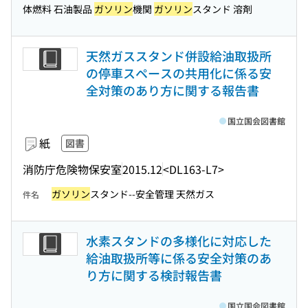
体燃料 石油製品
ガソリン
機関
ガソリン
スタンド 溶剤
天然ガススタンド併設給油取扱所
の停車スペースの共用化に係る安
全対策のあり方に関する報告書
国立国会図書館
紙
図書
消防庁危険物保安室
2015.12
<DL163-L7>
ガソリン
スタンド--安全管理 天然ガス
件名
水素スタンドの多様化に対応した
給油取扱所等に係る安全対策のあ
り方に関する検討報告書
国立国会図書館