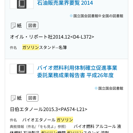
石油販売業界要覧 2014
国立国会図書館
全国の図書館
紙
図書
オイル・リポート社
2014.12
<D4-L372>
ガソリン
スタンド--名簿
件名
バイオ燃料利用体制確立促進事業
委託業務成果報告書 平成26年度
国立国会図書館
紙
図書
日伯エタノール
2015.3
<PA574-L21>
バイオエタノール
ガソリン
件名
バイオ燃料 アルコール 液
典拠情報（件名/「をも見よ」参照）
体燃料 石油製品
ガソリン
機関
ガソリン
スタンド 溶剤