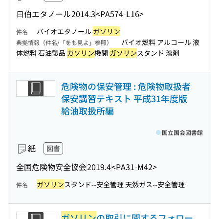
日伯エタノール
2014.3
<PA574-L16>
バイオエタノール
ガソリン
件名
バイオ燃料 アルコール 液
典拠情報（件名/「をも見よ」参照）
体燃料 石油製品
ガソリン
機関
ガソリン
スタンド 溶剤
危険物の保安管理 : 危険物取扱者
保安講習テキスト 平成31年度版
給油取扱所編
国立国会図書館
紙
図書
全国危険物安全協会
2019.4
<PA31-M42>
ガソリン
スタンド--安全管理 天然ガス--安全管理
件名
ガソリン
の取引に関するフォロー