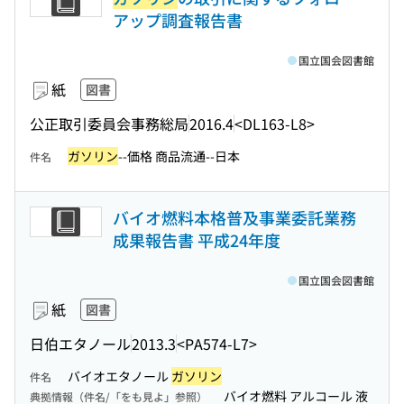
アップ調査報告書
国立国会図書館
紙
図書
公正取引委員会事務総局
2016.4
<DL163-L8>
ガソリン
--価格 商品流通--日本
件名
バイオ燃料本格普及事業委託業務
成果報告書 平成24年度
国立国会図書館
紙
図書
日伯エタノール
2013.3
<PA574-L7>
バイオエタノール
ガソリン
件名
バイオ燃料 アルコール 液
典拠情報（件名/「をも見よ」参照）