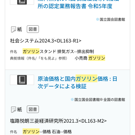
所の認定業務報告書 令和5年度
国立国会図書館
紙
図書
社会システム
2024.3
<DL163-R1>
ガソリン
スタンド 排気ガス--排出抑制
件名
小売商
ガソリン
典拠情報（件名/「をも見よ」参照）
原油価格と国内
ガソリン
価格 : 日
次データによる検証
国立国会図書館
全国の図書館
紙
図書
塩路悦朗
三菱経済研究所
2021.3
<DL163-M2>
ガソリン
--価格 石油--価格
件名