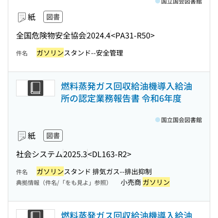
国立国会図書館
紙
図書
全国危険物安全協会
2024.4
<PA31-R50>
ガソリン
スタンド--安全管理
件名
燃料蒸発ガス回収給油機導入給油
所の認定業務報告書 令和6年度
国立国会図書館
紙
図書
社会システム
2025.3
<DL163-R2>
ガソリン
スタンド 排気ガス--排出抑制
件名
小売商
ガソリン
典拠情報（件名/「をも見よ」参照）
燃料蒸発ガス回収給油機導入給油