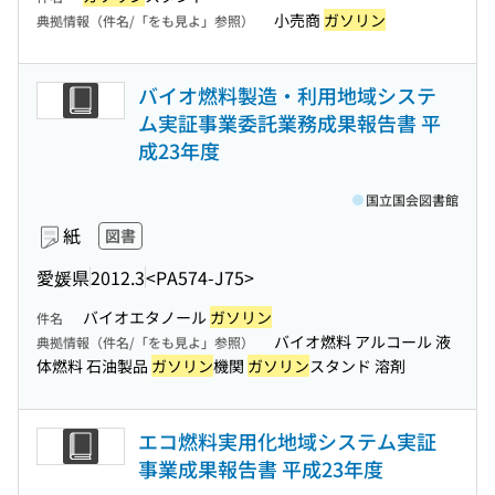
小売商
ガソリン
典拠情報（件名/「をも見よ」参照）
バイオ燃料製造・利用地域システ
ム実証事業委託業務成果報告書 平
成23年度
国立国会図書館
紙
図書
愛媛県
2012.3
<PA574-J75>
バイオエタノール
ガソリン
件名
バイオ燃料 アルコール 液
典拠情報（件名/「をも見よ」参照）
体燃料 石油製品
ガソリン
機関
ガソリン
スタンド 溶剤
エコ燃料実用化地域システム実証
事業成果報告書 平成23年度