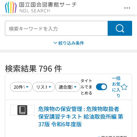
メニ
本文へ移動
検索
絞り込み条件
検索結果 796 件
一括
タイト
お気
ルでま
に入
とめる
り
危険物の保安管理 : 危険物取扱者
保安講習テキスト 給油取扱所編 第
37版 令和6年度版