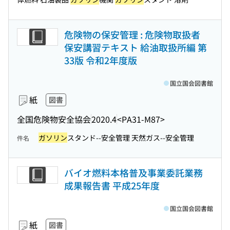
危険物の保安管理 : 危険物取扱者
保安講習テキスト 給油取扱所編 第
33版 令和2年度版
国立国会図書館
紙
図書
全国危険物安全協会
2020.4
<PA31-M87>
ガソリン
スタンド--安全管理 天然ガス--安全管理
件名
バイオ燃料本格普及事業委託業務
成果報告書 平成25年度
国立国会図書館
紙
図書