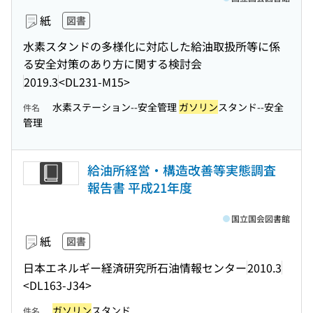
紙
図書
水素スタンドの多様化に対応した給油取扱所等に係
る安全対策のあり方に関する検討会
2019.3
<DL231-M15>
水素ステーション--安全管理
ガソリン
スタンド--安全
件名
管理
給油所経営・構造改善等実態調査
報告書 平成21年度
国立国会図書館
紙
図書
日本エネルギー経済研究所石油情報センター
2010.3
<DL163-J34>
ガソリン
スタンド
件名