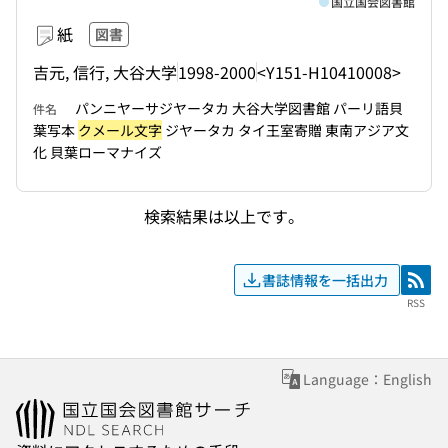
国立国会図書館
紙
図書
吉元, 信行, 大谷大学
1998-2000
<Y151-H10410008>
パンニヤーサジヤータカ 大谷大学図書館 パーリ語貝
件名
葉写本
クメール文字
ジヤータカ タイ王室寄贈 東南アジア文
化 貝葉ローマナイズ
検索結果は以上です。
書誌情報を一括出力
RSS
RSS
Language：English