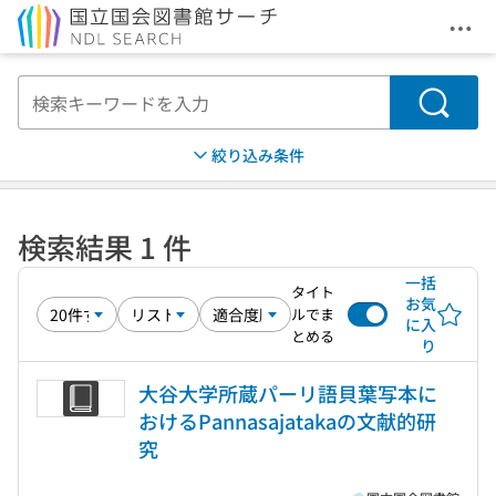
メニ
本文へ移動
検索
絞り込み条件
検索結果 1 件
一括
タイト
お気
ルでま
に入
とめる
り
大谷大学所蔵パーリ語貝葉写本に
おけるPannasajatakaの文献的研
究