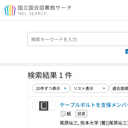
本文へ移動
検索結果 1 件
ケーブルボルトを支保メンバ
紙
図書
尾原祐三, 熊本大学 [著]
[尾原祐三