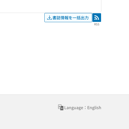
書誌情報を一括出力
RSS
RSS
Language：English