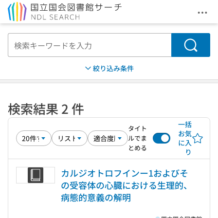
メニ
本文へ移動
検索
絞り込み条件
検索結果 2 件
一括
タイト
お気
ルでま
に入
とめる
り
カルジオトロフインー1およびそ
の受容体の心臓における生理的、
病態的意義の解明