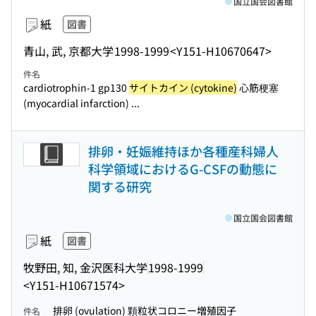
国立国会図書館
紙
図書
青山, 武, 京都大学
1998-1999
<Y151-H10670647>
件名
cardiotrophin-1 gp130
サイトカイン (cytokine)
心筋梗塞
(myocardial infarction) ...
排卵・妊娠維持ほか各種産科婦人
科学領域におけるG-CSFの動態に
関する研究
国立国会図書館
紙
図書
牧野田, 知, 金沢医科大学
1998-1999
<Y151-H10671574>
排卵 (ovulation) 顆粒状コロニー増殖因子
件名