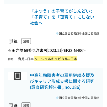
「ふつう」の子育てがしんどい :
「子育て」を「孤育て」にしない
社会へ
国立国会図書館
全国の図書館
紙
図書
石田光規 編著
晃洋書房
2023.11
<EF32-M406>
育児--日本
ソーシャルキャピタル--日本
件名
中高年齢障害者の雇用継続支援及
びキャリア形成支援に関する研究
(調査研究報告書 ; no. 186)
国立国会図書館
全国の図書館
紙
図書