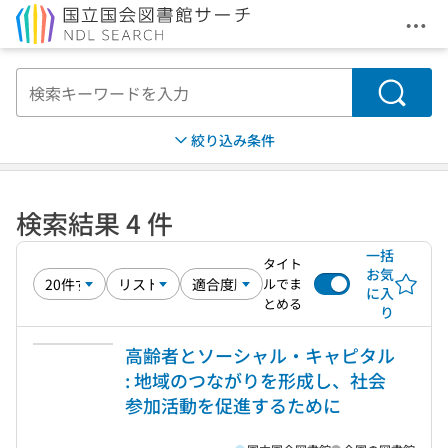
メニ
本文へ移動
検索
絞り込み条件
検索結果 4 件
一括
タイト
お気
ルでま
に入
とめる
り
高齢者とソーシャル・キャピタル
: 地域のつながりを形成し、社会
参加活動を促進するために