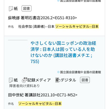
国立国会図書館
全国の図書館
紙
図書
蘇暁娜 著
明石書店
2026.2
<EG51-R310>
社会参加 (高齢者)--日本
ソーシャルキャピタル--日本
件名
やさしくない国ニッポンの政治経
済学 : 日本人は困っている人を助
けないのか (講談社選書メチエ ;
755)
国立国会図書館
全国の図書館
紙
記録メディア
デジタル
図書
障害者向け資料あり
田中世紀 著
講談社
2021.10
<EC71-M52>
ソーシャルキャピタル--日本
件名