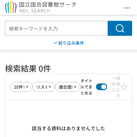
メニ
本文へ移動
検索
絞り込み条件
検索結果 0件
一括
タイト
お気
ルでま
に入
とめる
り
該当する資料はありませんでした