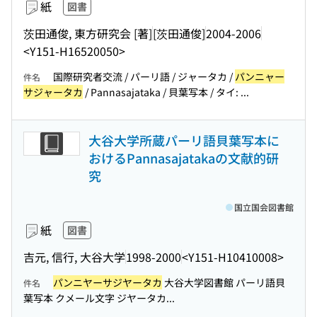
紙
図書
茨田通俊, 東方研究会 [著]
[茨田通俊]
2004-2006
<Y151-H16520050>
国際研究者交流 / パーリ語 / ジャータカ /
パンニャー
件名
サジャータカ
/ Pannasajataka / 貝葉写本 / タイ: ...
大谷大学所蔵パーリ語貝葉写本に
おけるPannasajatakaの文献的研
究
国立国会図書館
紙
図書
吉元, 信行, 大谷大学
1998-2000
<Y151-H10410008>
パンニヤーサジヤータカ
大谷大学図書館 パーリ語貝
件名
葉写本 クメール文字 ジヤータカ...