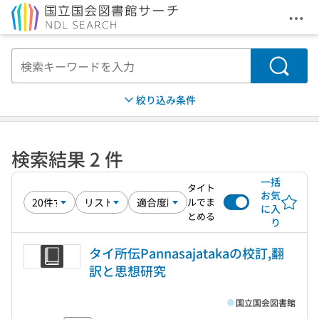
メニ
本文へ移動
検索
絞り込み条件
検索結果 2 件
一括
タイト
お気
ルでま
に入
とめる
り
タイ所伝Pannasajatakaの校訂,翻
訳と思想研究
国立国会図書館