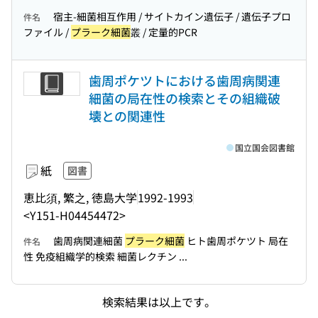
宿主-細菌相互作用 / サイトカイン遺伝子 / 遺伝子プロ
件名
ファイル /
プラーク細菌
叢 / 定量的PCR
歯周ポケツトにおける歯周病関連
細菌の局在性の検索とその組織破
壊との関連性
国立国会図書館
紙
図書
恵比須, 繁之, 徳島大学
1992-1993
<Y151-H04454472>
歯周病関連細菌
プラーク細菌
ヒト歯周ポケツト 局在
件名
性 免疫組織学的検索 細菌レクチン ...
検索結果は以上です。