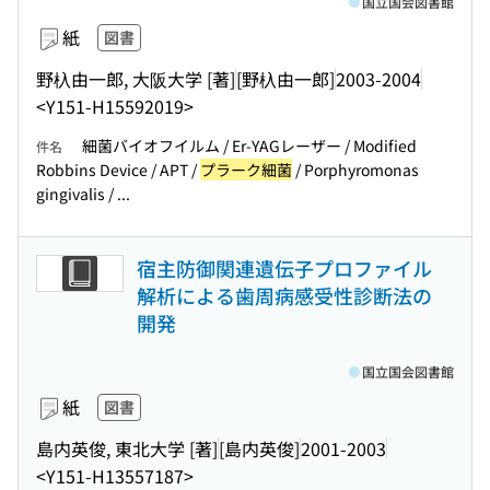
国立国会図書館
紙
図書
野杁由一郎, 大阪大学 [著]
[野杁由一郎]
2003-2004
<Y151-H15592019>
細菌バイオフイルム / Er-YAGレーザー / Modified
件名
Robbins Device / APT /
プラーク細菌
/ Porphyromonas
gingivalis / ...
宿主防御関連遺伝子プロファイル
解析による歯周病感受性診断法の
開発
国立国会図書館
紙
図書
島内英俊, 東北大学 [著]
[島内英俊]
2001-2003
<Y151-H13557187>