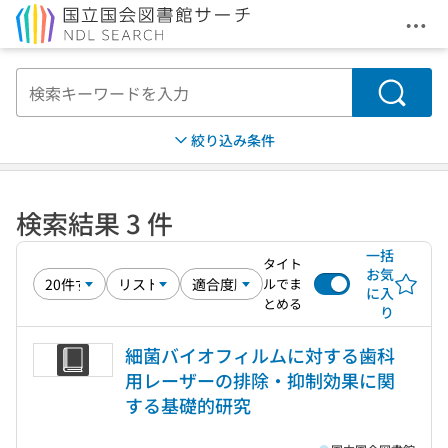
メニ
本文へ移動
検索
絞り込み条件
検索結果 3 件
一括
タイト
お気
ルでま
に入
とめる
り
細菌バイオフィルムに対する歯科
用レーザーの排除・抑制効果に関
する基礎的研究