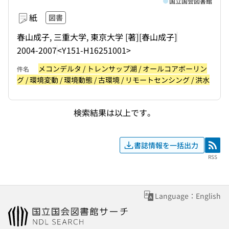
国立国会図書館
紙
図書
春山成子, 三重大学, 東京大学 [著]
[春山成子]
2004-2007
<Y151-H16251001>
メコンデルタ / トレンサップ湖 / オールコアボーリン
件名
グ / 環境変動 / 環境動態 / 古環境 / リモートセンシング / 洪水
検索結果は以上です。
書誌情報を一括出力
RSS
RSS
Language：English