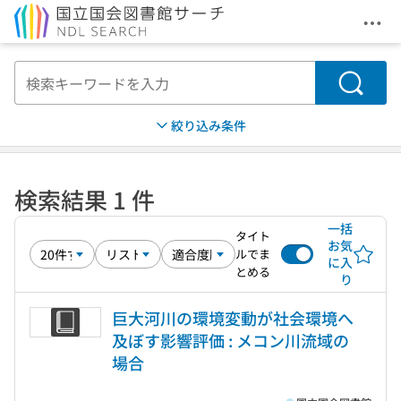
メニ
本文へ移動
検索
絞り込み条件
検索結果 1 件
一括
タイト
お気
ルでま
に入
とめる
り
巨大河川の環境変動が社会環境へ
及ぼす影響評価 : メコン川流域の
場合