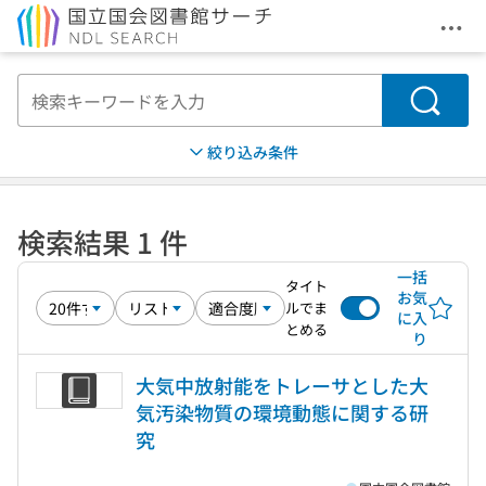
メニ
本文へ移動
検索
絞り込み条件
検索結果 1 件
一括
タイト
お気
ルでま
に入
とめる
り
大気中放射能をトレーサとした大
気汚染物質の環境動態に関する研
究