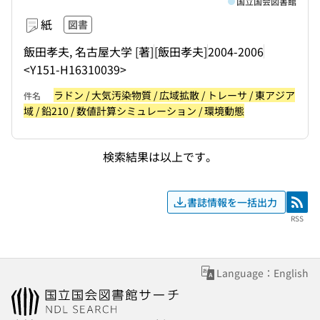
国立国会図書館
紙
図書
飯田孝夫, 名古屋大学 [著]
[飯田孝夫]
2004-2006
<Y151-H16310039>
ラドン / 大気汚染物質 / 広域拡散 / トレーサ / 東アジア
件名
域 / 鉛210 / 数値計算シミュレーション / 環境動態
検索結果は以上です。
書誌情報を一括出力
RSS
RSS
Language：English