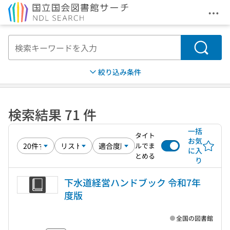
メニ
本文へ移動
検索
絞り込み条件
検索結果 71 件
一括
タイト
お気
ルでま
に入
とめる
り
下水道経営ハンドブック 令和7年
度版
全国の図書館