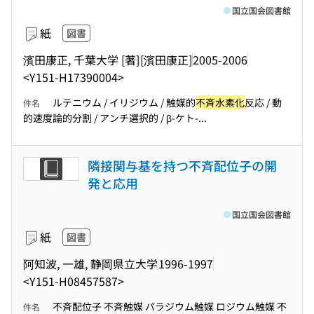
国立国会図書館
紙
図書
濱田康正, 千葉大学 [著]
[濱田康正]
2005-2006
<Y151-H17390004>
ルテニウム / イリジウム / 触媒的
不斉水素化
反応 / 動
件名
的速度論的分割 / アンチ選択的 / β-ケト-...
隣接関与基を持つ不斉配位子の開
発と応用
国立国会図書館
紙
図書
阿知波, 一雄, 静岡県立大学
1996-1997
<Y151-H08457587>
不斉配位子 不斉触媒 パラジウム触媒 ロジウム触媒 不
件名