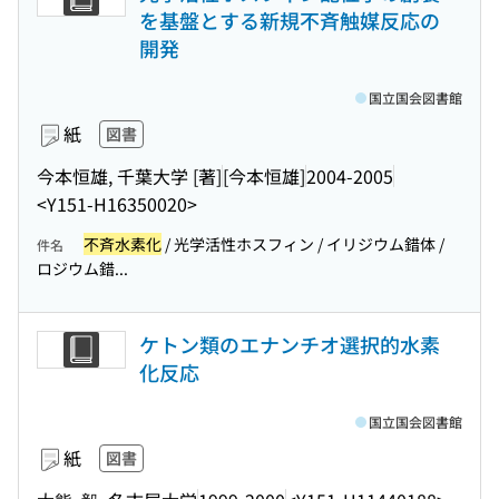
を基盤とする新規不斉触媒反応の
開発
国立国会図書館
紙
図書
今本恒雄, 千葉大学 [著]
[今本恒雄]
2004-2005
<Y151-H16350020>
不斉水素化
/ 光学活性ホスフィン / イリジウム錯体 /
件名
ロジウム錯...
ケトン類のエナンチオ選択的水素
化反応
国立国会図書館
紙
図書