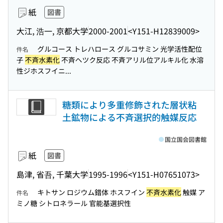
紙
図書
大江, 浩一, 京都大学
2000-2001
<Y151-H12839009>
グルコース トレハロース グルコサミン 光学活性配位
件名
子
不斉水素化
不斉ヘツク反応 不斉アリル位アルキル化 水溶
性ジホスフイニ...
糖類により多重修飾された層状粘
土鉱物による不斉選択的触媒反応
国立国会図書館
紙
図書
島津, 省吾, 千葉大学
1995-1996
<Y151-H07651073>
キトサン ロジウム錯体 ホスフイン
不斉水素化
触媒 ア
件名
ミノ糖 シトロネラール 官能基選択性