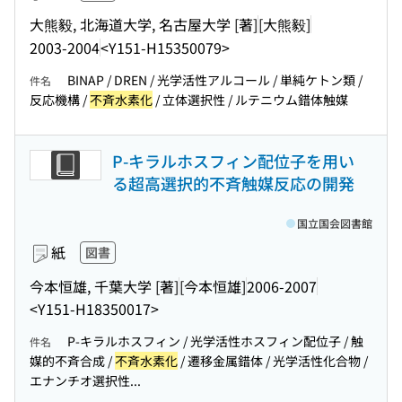
大熊毅, 北海道大学, 名古屋大学 [著]
[大熊毅]
2003-2004
<Y151-H15350079>
BINAP / DREN / 光学活性アルコール / 単純ケトン類 /
件名
反応機構 /
不斉水素化
/ 立体選択性 / ルテニウム錯体触媒
P-キラルホスフィン配位子を用い
る超高選択的不斉触媒反応の開発
国立国会図書館
紙
図書
今本恒雄, 千葉大学 [著]
[今本恒雄]
2006-2007
<Y151-H18350017>
P-キラルホスフィン / 光学活性ホスフィン配位子 / 触
件名
媒的不斉合成 /
不斉水素化
/ 遷移金属錯体 / 光学活性化合物 /
エナンチオ選択性...