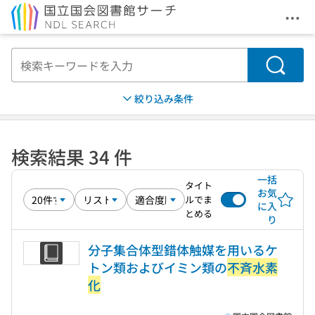
メニ
本文へ移動
検索
絞り込み条件
検索結果 34 件
一括
タイト
お気
ルでま
に入
とめる
り
分子集合体型錯体触媒を用いるケ
トン類およびイミン類の
不斉水素
化