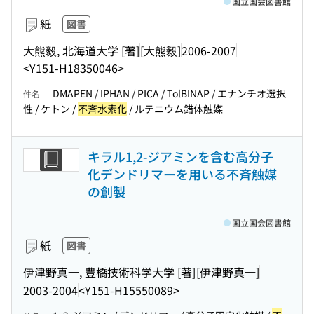
国立国会図書館
紙
図書
大熊毅, 北海道大学 [著]
[大熊毅]
2006-2007
<Y151-H18350046>
DMAPEN / IPHAN / PICA / TolBINAP / エナンチオ選択
件名
性 / ケトン /
不斉水素化
/ ルテニウム錯体触媒
キラル1,2-ジアミンを含む高分子
化デンドリマーを用いる不斉触媒
の創製
国立国会図書館
紙
図書
伊津野真一, 豊橋技術科学大学 [著]
[伊津野真一]
2003-2004
<Y151-H15550089>