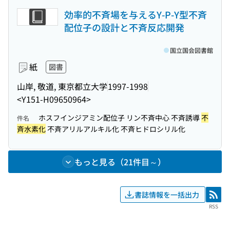
効率的不斉場を与えるY-P-Y型不斉
配位子の設計と不斉反応開発
国立国会図書館
紙
図書
山岸, 敬道, 東京都立大学
1997-1998
<Y151-H09650964>
ホスフインジアミン配位子 リン不斉中心 不斉誘導
不
件名
斉水素化
不斉アリルアルキル化 不斉ヒドロシリル化
もっと見る（21件目～）
書誌情報を一括出力
RSS
RSS