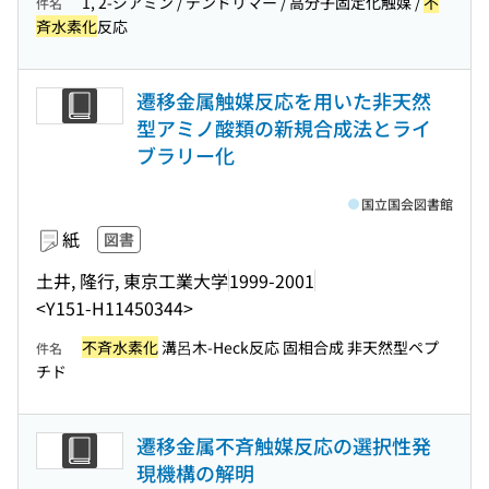
1, 2-ジアミン / デンドリマー / 高分子固定化触媒 /
不
件名
斉水素化
反応
遷移金属触媒反応を用いた非天然
型アミノ酸類の新規合成法とライ
ブラリー化
国立国会図書館
紙
図書
土井, 隆行, 東京工業大学
1999-2001
<Y151-H11450344>
不斉水素化
溝呂木-Heck反応 固相合成 非天然型ペプ
件名
チド
遷移金属不斉触媒反応の選択性発
現機構の解明