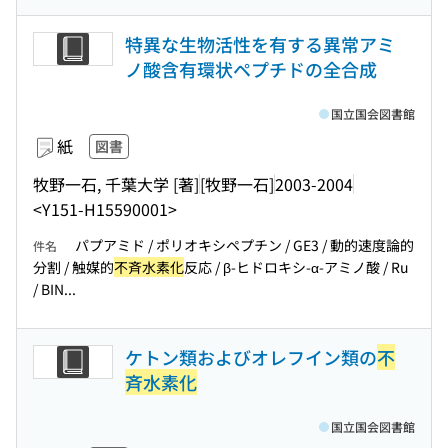
特異な生物活性を有する異常アミ
ノ酸含有環状ペプチドの全合成
国立国会図書館
紙
図書
牧野一石, 千葉大学 [著]
[牧野一石]
2003-2004
<Y151-H15590001>
パプアミド / ポリオキシペプチン / GE3 / 動的速度論的
件名
分割 / 触媒的
不斉水素化
反応 / β-ヒドロキシ-α-アミノ酸 / Ru
/ BIN...
ケトン類およびオレフイン類の
不
斉水素化
国立国会図書館