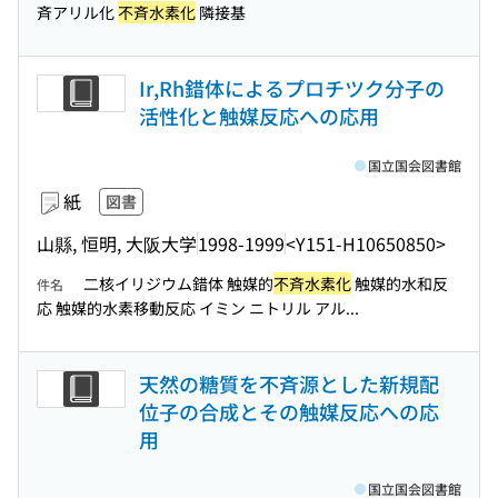
斉アリル化
不斉水素化
隣接基
Ir,Rh錯体によるプロチツク分子の
活性化と触媒反応への応用
国立国会図書館
紙
図書
山縣, 恒明, 大阪大学
1998-1999
<Y151-H10650850>
二核イリジウム錯体 触媒的
不斉水素化
触媒的水和反
件名
応 触媒的水素移動反応 イミン ニトリル アル...
天然の糖質を不斉源とした新規配
位子の合成とその触媒反応への応
用
国立国会図書館