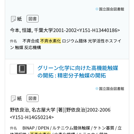
国立国会図書館
紙
図書
今本, 恒雄, 千葉大学
2001-2002
<Y151-H13440186>
不斉合成
不斉水素化
ロジウム錯体 光学活性ホスフイ
件名
ン 触媒 反応機構
グリーン化学に向けた高機能触媒
の開拓 : 精密分子触媒の開拓
国立国会図書館
紙
図書
野依良治, 名古屋大学 [著]
[野依良治]
2002-2006
<Y151-H14GS0214>
BINAP / DPEN / ルテニウム錯体触媒 / ケトン基質 / 立
件名