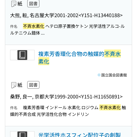
紙
図書
大熊, 毅, 名古屋大学
2001-2002
<Y151-H13440188>
不斉水素化
ヘテロ原子置換ケトン 光学活性アルコ-ル
件名
ルテニウム錯体 ...
複素芳香環化合物の触媒的
不斉水
素化
国立国会図書館
紙
図書
桑野, 良一, 京都大学
1999-2000
<Y151-H11650891>
複素芳香環 インドール 水素化 ロジウム
不斉水素化
触
件名
媒的不斉合成 光学活性化合物 インドリン
光学活性ホスフィン配位子の創製