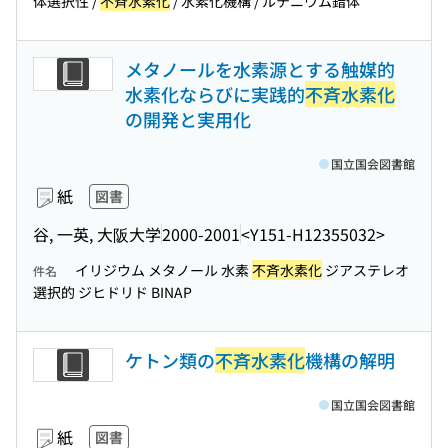
体選択性 /
不斉水素化
/ 水素化機構 / ルテニウム錯体
メタノールを水素源とする触媒的
水素化ならびに実践的
不斉水素化
の開発と実用化
国立国会図書館
紙
図書
谷, 一英, 大阪大学
2000-2001
<Y151-H12355032>
イリジウム メタノール 水素
不斉水素化
ジアステレオ
件名
選択的 ジヒドリド BINAP
ケトン類の
不斉水素化
機構の解明
国立国会図書館
紙
図書