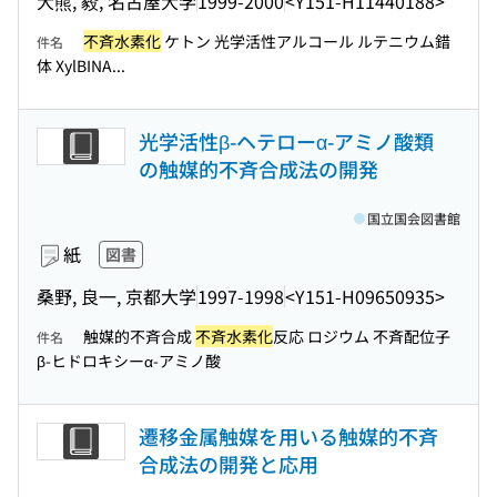
大熊, 毅, 名古屋大学
1999-2000
<Y151-H11440188>
不斉水素化
ケトン 光学活性アルコール ルテニウム錯
件名
体 XylBINA...
光学活性β-ヘテローα-アミノ酸類
の触媒的不斉合成法の開発
国立国会図書館
紙
図書
桑野, 良一, 京都大学
1997-1998
<Y151-H09650935>
触媒的不斉合成
不斉水素化
反応 ロジウム 不斉配位子
件名
β-ヒドロキシーα-アミノ酸
遷移金属触媒を用いる触媒的不斉
合成法の開発と応用