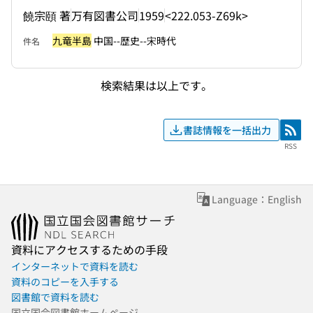
饒宗頤 著
万有図書公司
1959
<222.053-Z69k>
九竜半島
中国--歴史--宋時代
件名
検索結果は以上です。
書誌情報を一括出力
RSS
RSS
Language：English
資料にアクセスするための手段
インターネットで資料を読む
資料のコピーを入手する
図書館で資料を読む
国立国会図書館ホームページ