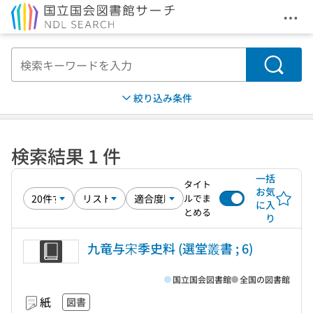
メニ
本文へ移動
検索
絞り込み条件
検索結果 1 件
一括
タイト
お気
ルでま
に入
とめる
り
九竜与宋季史料 (選堂叢書 ; 6)
国立国会図書館
全国の図書館
紙
図書