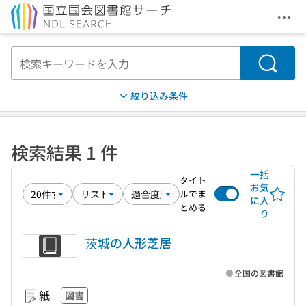
メニ
本文へ移動
検索
絞り込み条件
検索結果 1 件
一括
タイト
お気
ルでま
に入
とめる
り
茨城の人形芝居
全国の図書館
紙
図書