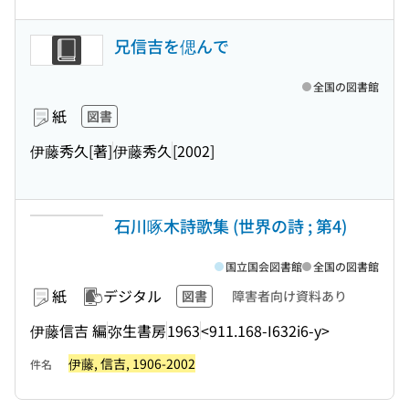
兄信吉を偲んで
全国の図書館
紙
図書
伊藤秀久[著]
伊藤秀久
[2002]
石川啄木詩歌集 (世界の詩 ; 第4)
国立国会図書館
全国の図書館
紙
デジタル
図書
障害者向け資料あり
伊藤信吉 編
弥生書房
1963
<911.168-I632i6-y>
伊藤, 信吉, 1906-2002
件名