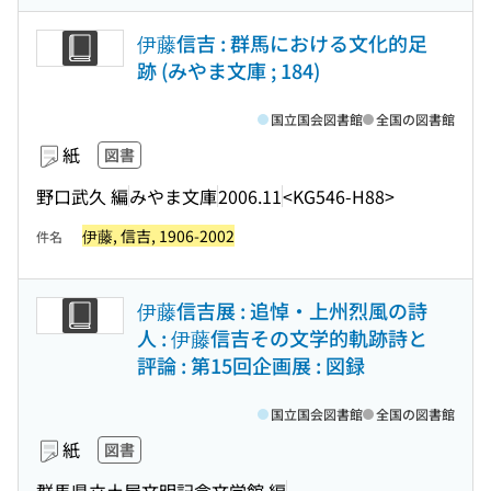
伊藤信吉 : 群馬における文化的足
跡 (みやま文庫 ; 184)
国立国会図書館
全国の図書館
紙
図書
野口武久 編
みやま文庫
2006.11
<KG546-H88>
伊藤, 信吉, 1906-2002
件名
伊藤信吉展 : 追悼・上州烈風の詩
人 : 伊藤信吉その文学的軌跡詩と
評論 : 第15回企画展 : 図録
国立国会図書館
全国の図書館
紙
図書
群馬県立土屋文明記念文学館 編