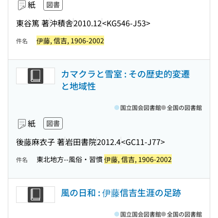
紙
図書
東谷篤 著
沖積舎
2010.12
<KG546-J53>
伊藤, 信吉, 1906-2002
件名
カマクラと雪室 : その歴史的変遷
と地域性
国立国会図書館
全国の図書館
紙
図書
後藤麻衣子 著
岩田書院
2012.4
<GC11-J77>
東北地方--風俗・習慣
伊藤, 信吉, 1906-2002
件名
風の日和 : 伊藤信吉生涯の足跡
国立国会図書館
全国の図書館