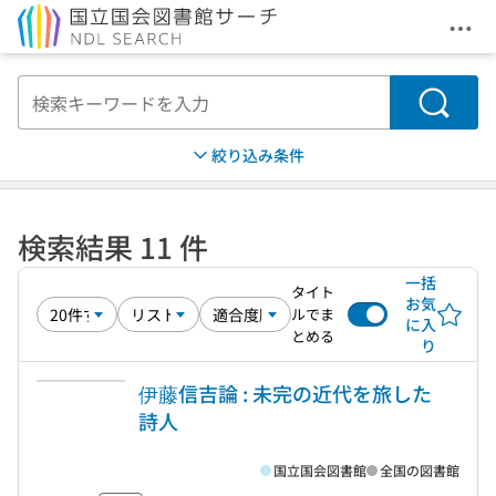
メニ
本文へ移動
検索
絞り込み条件
検索結果 11 件
一括
タイト
お気
ルでま
に入
とめる
り
伊藤信吉論 : 未完の近代を旅した
詩人
国立国会図書館
全国の図書館