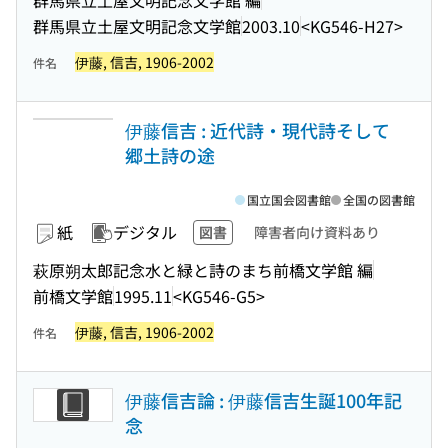
群馬県立土屋文明記念文学館
2003.10
<KG546-H27>
伊藤, 信吉, 1906-2002
件名
伊藤信吉 : 近代詩・現代詩そして
郷土詩の途
国立国会図書館
全国の図書館
紙
デジタル
図書
障害者向け資料あり
萩原朔太郎記念水と緑と詩のまち前橋文学館 編
前橋文学館
1995.11
<KG546-G5>
伊藤, 信吉, 1906-2002
件名
伊藤信吉論 : 伊藤信吉生誕100年記
念