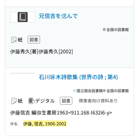
兄信吉を偲んで
全国の図書館
紙
図書
伊藤秀久[著]
伊藤秀久
[2002]
石川啄木詩歌集 (世界の詩 ; 第4)
国立国会図書館
全国の図書館
紙
デジタル
図書
障害者向け資料あり
伊藤信吉 編
弥生書房
1963
<911.168-I632i6-y>
伊藤, 信吉, 1906-2002
件名