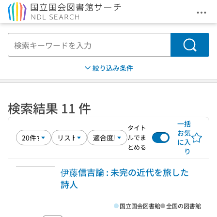
メニ
本文へ移動
検索
絞り込み条件
検索結果 11 件
一括
タイト
お気
ルでま
に入
とめる
り
伊藤信吉論 : 未完の近代を旅した
詩人
国立国会図書館
全国の図書館