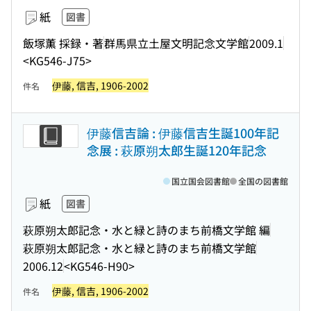
紙
図書
飯塚薫 採録・著
群馬県立土屋文明記念文学館
2009.1
<KG546-J75>
伊藤, 信吉, 1906-2002
件名
伊藤信吉論 : 伊藤信吉生誕100年記
念展 : 萩原朔太郎生誕120年記念
国立国会図書館
全国の図書館
紙
図書
萩原朔太郎記念・水と緑と詩のまち前橋文学館 編
萩原朔太郎記念・水と緑と詩のまち前橋文学館
2006.12
<KG546-H90>
伊藤, 信吉, 1906-2002
件名