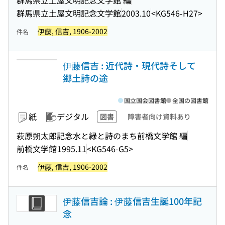
群馬県立土屋文明記念文学館
2003.10
<KG546-H27>
伊藤, 信吉, 1906-2002
件名
伊藤信吉 : 近代詩・現代詩そして
郷土詩の途
国立国会図書館
全国の図書館
紙
デジタル
図書
障害者向け資料あり
萩原朔太郎記念水と緑と詩のまち前橋文学館 編
前橋文学館
1995.11
<KG546-G5>
伊藤, 信吉, 1906-2002
件名
伊藤信吉論 : 伊藤信吉生誕100年記
念