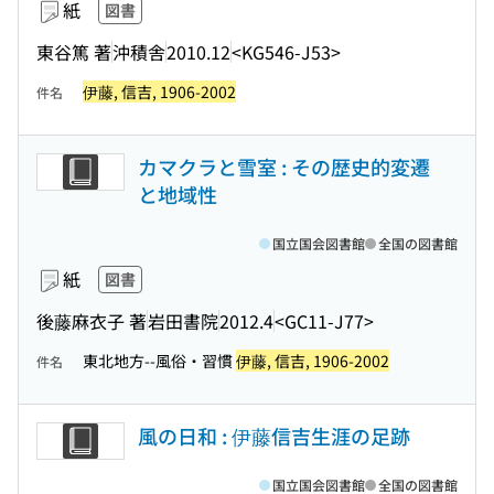
紙
図書
東谷篤 著
沖積舎
2010.12
<KG546-J53>
伊藤, 信吉, 1906-2002
件名
カマクラと雪室 : その歴史的変遷
と地域性
国立国会図書館
全国の図書館
紙
図書
後藤麻衣子 著
岩田書院
2012.4
<GC11-J77>
東北地方--風俗・習慣
伊藤, 信吉, 1906-2002
件名
風の日和 : 伊藤信吉生涯の足跡
国立国会図書館
全国の図書館