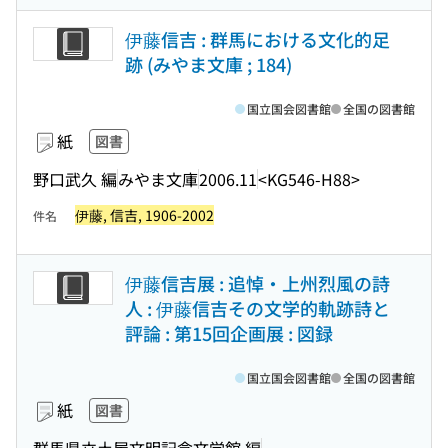
伊藤信吉 : 群馬における文化的足
跡 (みやま文庫 ; 184)
国立国会図書館
全国の図書館
紙
図書
野口武久 編
みやま文庫
2006.11
<KG546-H88>
伊藤, 信吉, 1906-2002
件名
伊藤信吉展 : 追悼・上州烈風の詩
人 : 伊藤信吉その文学的軌跡詩と
評論 : 第15回企画展 : 図録
国立国会図書館
全国の図書館
紙
図書
群馬県立土屋文明記念文学館 編