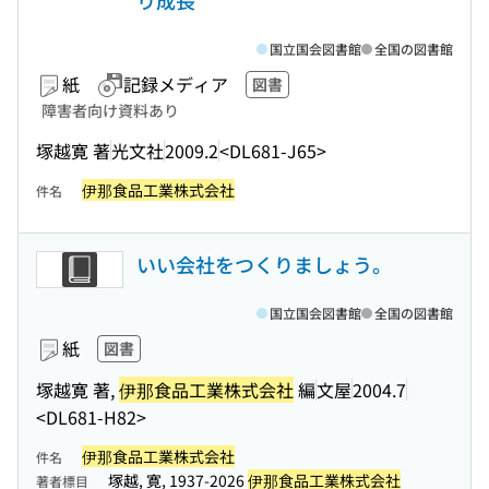
り成長
国立国会図書館
全国の図書館
紙
記録メディア
図書
障害者向け資料あり
塚越寛 著
光文社
2009.2
<DL681-J65>
伊那食品工業株式会社
件名
いい会社をつくりましょう。
国立国会図書館
全国の図書館
紙
図書
塚越寛 著,
伊那食品工業株式会社
編
文屋
2004.7
<DL681-H82>
伊那食品工業株式会社
件名
塚越, 寛, 1937-2026
伊那食品工業株式会社
著者標目