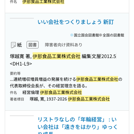
伊那食品工業株式会社
件名
いい会社をつくりましょう 新訂
国立国会図書館
全国の図書館
紙
図書
障害者向け資料あり
塚越寛 著,
伊那食品工業株式会社
編集
文屋
2012.5
<DH1-L9>
要約等
...連続増収増員増益の発展を続ける
伊那食品工業株式会社
の
代表取締役会長が、その経営理念を語る。
経営倫理
伊那食品工業株式会社
件名
塚越, 寛, 1937-2026
伊那食品工業株式会社
著者標目
リストラなしの「年輪経営」 : い
い会社は「遠きをはかり」ゆっく