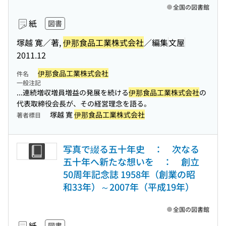
全国の図書館
紙
図書
塚越 寛／著,
伊那食品工業株式会社
／編集
文屋
2011.12
伊那食品工業株式会社
件名
一般注記
...連続増収増員増益の発展を続ける
伊那食品工業株式会社
の
代表取締役会長が、その経営理念を語る。
塚越 寛
伊那食品工業株式会社
著者標目
写真で綴る五十年史 ： 次なる
五十年へ新たな想いを ： 創立
50周年記念誌 1958年（創業の昭
和33年）～2007年（平成19年）
全国の図書館
紙
図書