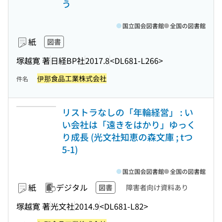
う
国立国会図書館
全国の図書館
紙
図書
塚越寛 著
日経BP社
2017.8
<DL681-L266>
伊那食品工業株式会社
件名
リストラなしの「年輪経営」 : い
い会社は「遠きをはかり」ゆっく
り成長 (光文社知恵の森文庫 ; tつ
5-1)
国立国会図書館
全国の図書館
紙
デジタル
図書
障害者向け資料あり
塚越寛 著
光文社
2014.9
<DL681-L82>