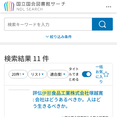
メニ
本文へ移動
検索
絞り込み条件
検索結果 11 件
一括
タイト
お気
ルでま
に入
とめる
り
評伝
伊那食品工業株式会社
塚越寛
: 会社はどうあるべきか。人はど
う生きるべきか。