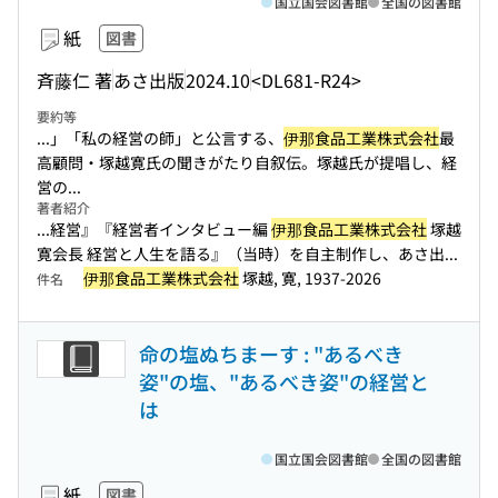
国立国会図書館
全国の図書館
紙
図書
斉藤仁 著
あさ出版
2024.10
<DL681-R24>
要約等
...」「私の経営の師」と公言する、
伊那食品工業株式会社
最
高顧問・塚越寛氏の聞きがたり自叙伝。塚越氏が提唱し、経
営の...
著者紹介
...経営』『経営者インタビュー編
伊那食品工業株式会社
塚越
寛会長 経営と人生を語る』（当時）を自主制作し、あさ出...
伊那食品工業株式会社
塚越, 寛, 1937-2026
件名
命の塩ぬちまーす : "あるべき
姿"の塩、"あるべき姿"の経営と
は
国立国会図書館
全国の図書館
紙
図書