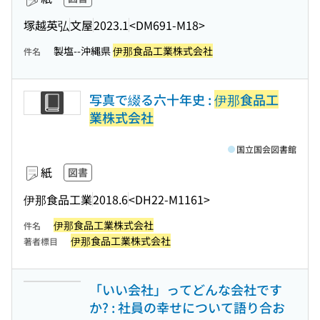
塚越英弘
文屋
2023.1
<DM691-M18>
製塩--沖縄県
伊那食品工業株式会社
件名
写真で綴る六十年史 :
伊那食品工
業株式会社
国立国会図書館
紙
図書
伊那食品工業
2018.6
<DH22-M1161>
伊那食品工業株式会社
件名
伊那食品工業株式会社
著者標目
「いい会社」ってどんな会社です
か? : 社員の幸せについて語り合お