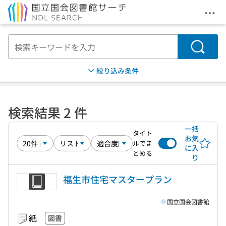
メニ
本文へ移動
検索
絞り込み条件
検索結果 2 件
一括
タイト
お気
ルでま
に入
とめる
り
福生市住宅マスタープラン
国立国会図書館
紙
図書