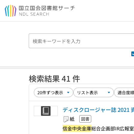
本文へ移動
検索結果 41 件
ディスクロージャー誌 2021 
紙
図書
信金中央金庫
総合企画部IR広報室