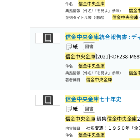
信金中央金庫
件名
信金
典拠情報（件名/「を見よ」参照）
信金中央金庫
並列タイトル等（連結）
信金中央金庫
統合報告書 : デ
紙
図書
信金中央金庫
[2021]
<DF238-M88
信金中央金庫
件名
信金
典拠情報（件名/「を見よ」参照）
信金中央金庫
著者標目
信金中央金庫
七十年史
紙
図書
信金中央金庫
編集
信金中央金庫
2
社名変遷：１９５０年「全
内容細目
信金中央金庫
件名