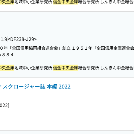
中央金庫
地域中小企業研究所
信金中央金庫
総合研究所 しんきん中金総合研究
1.9
<DF238-J29>
５０年「全国信用協同組合連合会」創立 １９５１年「全国信用金庫連合会
ｐ８８４
中央金庫
地域中小企業研究所
信金中央金庫
総合研究所 しんきん中金総合研究
ィスクロージャー誌 本編 2022
2022]