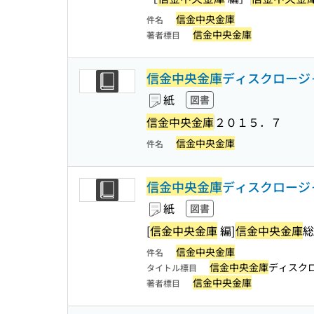
信金中央金庫
件名
信金中央金庫
著者標目
信金中央金庫
ディスクロージ
紙
図書
信金中央金庫
２０１５．７
信金中央金庫
件名
信金中央金庫
ディスクロージャ
紙
図書
[
信金中央金庫
編]
信金中央金庫
総
信金中央金庫
件名
信金中央金庫
ディスク
タイトル標目
信金中央金庫
著者標目