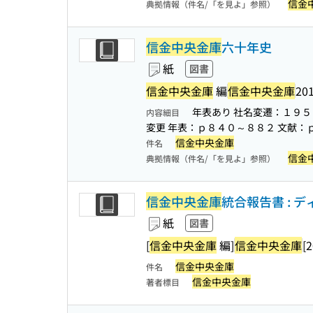
信金
典拠情報（件名/「を見よ」参照）
信金中央金庫
六十年史
紙
図書
信金中央金庫
編
信金中央金庫
201
年表あり 社名変遷：１９
内容細目
変更 年表：ｐ８４０～８８２ 文献：
信金中央金庫
件名
信金
典拠情報（件名/「を見よ」参照）
信金中央金庫
統合報告書 : デ
紙
図書
[
信金中央金庫
編]
信金中央金庫
[
信金中央金庫
件名
信金中央金庫
著者標目