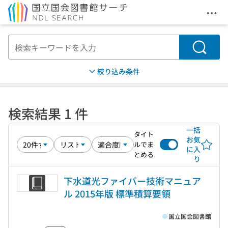
メニ
本文へ移動
検索
絞り込み条件
検索結果 1 件
一括
タイト
お気
ルでま
に入
とめる
り
下水道光ファイバー技術マニュア
ル 2015年版 標準積算要領
国立国会図書館