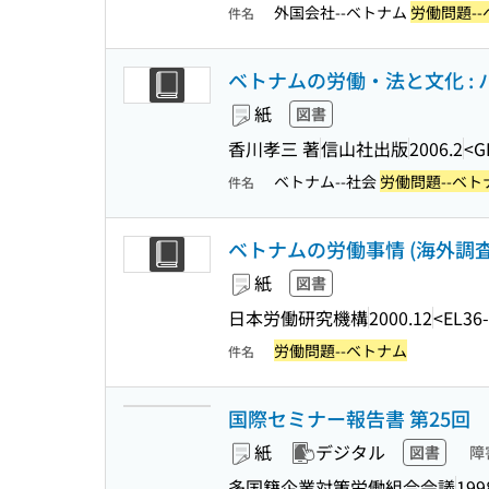
外国会社--ベトナム
労働問題-
件名
ベトナムの労働・法と文化 :
紙
図書
香川孝三 著
信山社出版
2006.2
<G
ベトナム--社会
労働問題--ベト
件名
ベトナムの労働事情 (海外調査シ
紙
図書
日本労働研究機構
2000.12
<EL36
労働問題--ベトナム
件名
国際セミナー報告書 第25回
紙
デジタル
図書
障
多国籍企業対策労働組合会議
199