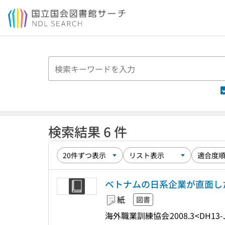
本文へ移動
検索結果 6 件
ベトナムの日系企業が直面した
紙
図書
海外職業訓練協会
2008.3
<DH13-