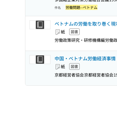
労働問題--ベトナム
件名
ベトナムの労働を取り巻く現
紙
図書
労働政策研究・研修機構編
労働
中国・ベトナム労働経済事情 
紙
図書
京都経営者協会
京都経営者協会
1