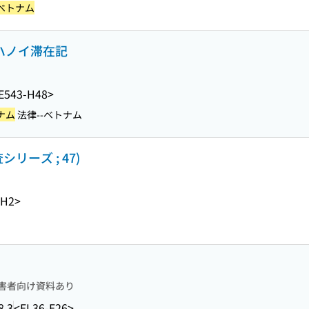
-ベトナム
 ハノイ滞在記
E543-H48>
ナム
法律--ベトナム
リーズ ; 47)
-H2>
害者向け資料あり
8.3
<EL36-E26>