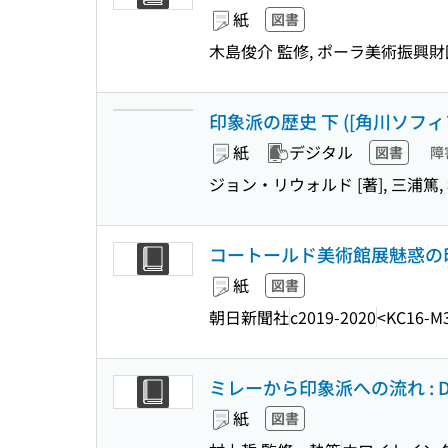
紙
図書
木島俊介 監修, ポーラ美術振興財
印象派の歴史 下 ([角川ソフィア文庫
紙
デジタル
図書
障
ジョン・リウォルド [著], 三浦篤,
コートールド美術館展魅惑の
紙
図書
朝日新聞社
c2019-2020
<KC16-M
ミレーから印象派への流れ : De Mill
紙
図書