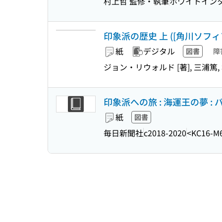
村上哲 監修・執筆
ホワイトイン
印象派の歴史 上 ([角川ソフィア文庫
紙
デジタル
図書
障
ジョン・リウォルド [著], 三浦篤,
印象派への旅 : 海運王の夢 
紙
図書
毎日新聞社
c2018-2020
<KC16-M