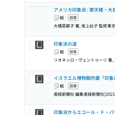
アメリカ印象派 : 摩天楼・大自然・
紙
図書
大橋菜都子 著, 坂上桂子 監修
東
印象派の道
紙
図書
リオネッロ・ヴェントゥーリ 著, 
イスラエル博物館所蔵「印象
紙
図書
産経新聞社 編集
産経新聞社
[2021
印象派からエコール・ド・パリ