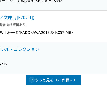
ターナショナル
[2020]
<KC16-M1834>
] ; [F202-1])
害者向け資料あり
 坂上桂子 訳
KADOKAWA
2019.8
<KC57-M6>
: バレル・コレクション
677>
もっと見る（21件目～）