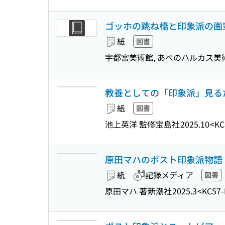
ゴッホの跳ね橋と印象派の画家
紙
図書
宇都宮美術館, あべのハルカス美術
教養としての「印象派」見る
紙
図書
池上英洋 監修
宝島社
2025.10
<KC
原田マハのポスト印象派物語 
紙
記録メディア
図書
原田マハ 著
新潮社
2025.3
<KC57-