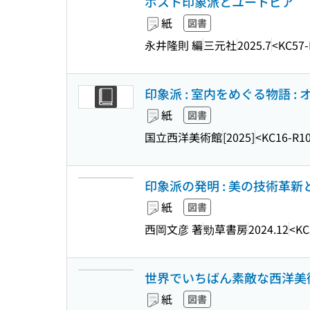
ポスト印象派とユートピア
紙
図書
永井隆則 編
三元社
2025.7
<KC57-
印象派 : 室内をめぐる物語 :
紙
図書
国立西洋美術館
[2025]
<KC16-R1
印象派の発明 : 美の技術革
紙
図書
西岡文彦 著
勁草書房
2024.12
<KC
世界でいちばん素敵な西洋美
紙
図書