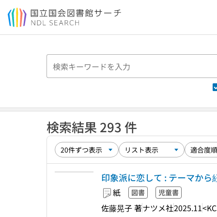
本文へ移動
検索結果 293 件
印象派に恋して : テーマか
紙
図書
児童書
佐藤晃子 著
ナツメ社
2025.11
<KC