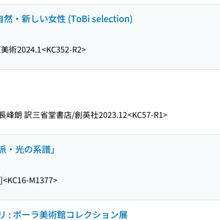
新しい女性 (ToBi selection)
京美術
2024.1
<KC352-R2>
長峰朗 訳
三省堂書店/創英社
2023.12
<KC57-R1>
派・光の系譜」
]
<KC16-M1377>
 : ポーラ美術館コレクション展