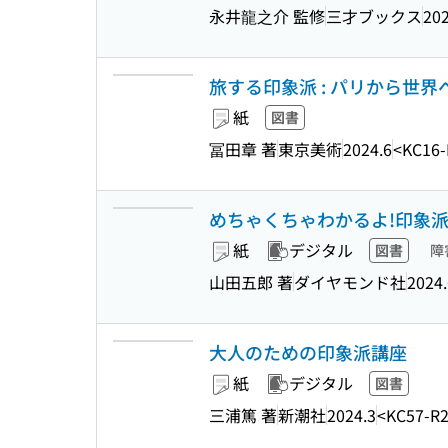
永井龍之介 監修
三才ブックス
202
旅する印象派 : パリから世界へ (To
紙
図書
冨田章 著
東京美術
2024.6
<KC16-
めちゃくちゃわかるよ!印象派
紙
デジタル
図書
障
山田五郎 著
ダイヤモンド社
2024.
大人のための印象派講座
紙
デジタル
図書
三浦篤 著
新潮社
2024.3
<KC57-R