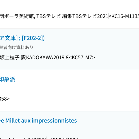
団ポーラ美術館, TBSテレビ 編集
TBSテレビ
2021
<KC16-M113
] ; [F202-2])
害者向け資料あり
 坂上桂子 訳
KADOKAWA
2019.8
<KC57-M7>
印象派
358>
et aux impressionnistes