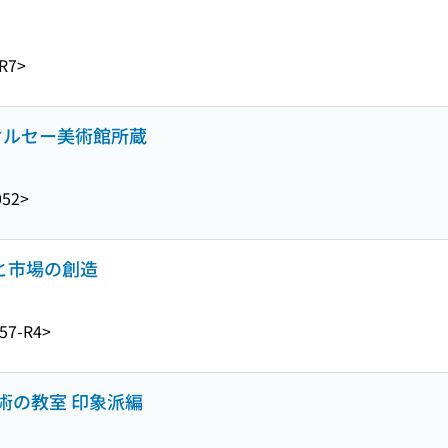
R7>
 オルセー美術館所蔵
052>
新と市場の創造
57-R4>
術の教室 印象派編