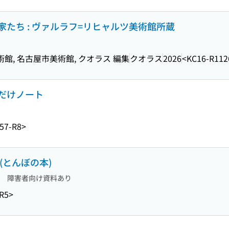
たち : ヴァルラフ=リヒャルツ美術館所蔵
館, 名古屋市美術館, クオラス 編集
クオラス
2026
<KC16-R112
だけノート
57-R8>
(とんぼの本)
障害者向け資料あり
R5>