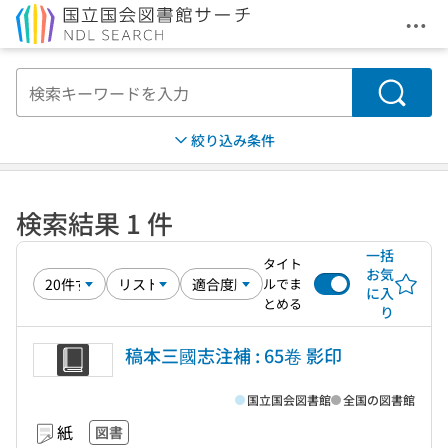
メニ
本文へ移動
検索
絞り込み条件
検索結果 1 件
一括
タイト
お気
ルでま
に入
とめる
り
稿本三國志注補 : 65卷 影印
国立国会図書館
全国の図書館
紙
図書