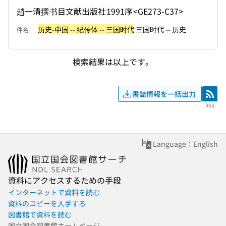
趙一清撰
书目文献出版社
1991序
<GE273-C37>
历史-中国 -- 纪传体 -- 三国时代
三国时代 -- 历史
件名
検索結果は以上です。
書誌情報を一括出力
RSS
RSS
Language：English
資料にアクセスするための手段
インターネットで資料を読む
資料のコピーを入手する
図書館で資料を読む
国立国会図書館ホームページ