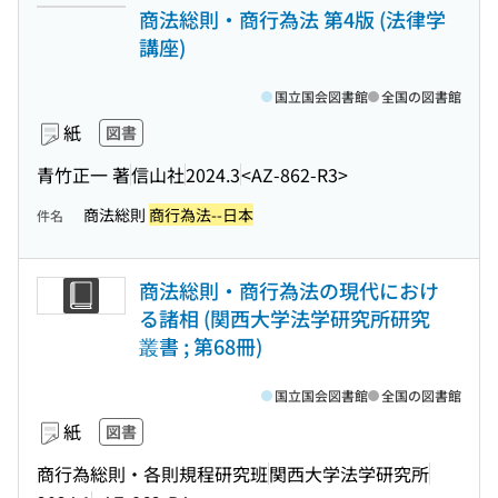
商法総則・商行為法 第4版 (法律学
講座)
国立国会図書館
全国の図書館
紙
図書
青竹正一 著
信山社
2024.3
<AZ-862-R3>
商法総則
商行為法--日本
件名
商法総則・商行為法の現代におけ
る諸相 (関西大学法学研究所研究
叢書 ; 第68冊)
国立国会図書館
全国の図書館
紙
図書
商行為総則・各則規程研究班
関西大学法学研究所