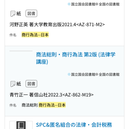
国立国会図書館
全国の図書館
紙
図書
河野正英 著
大学教育出版
2021.4
<AZ-871-M2>
商行為法--日本
件名
商法総則・商行為法 第2版 (法律学
講座)
国立国会図書館
全国の図書館
紙
図書
青竹正一 著
信山社
2022.3
<AZ-862-M19>
商法総則
商行為法--日本
件名
SPC&匿名組合の法律・会計税務