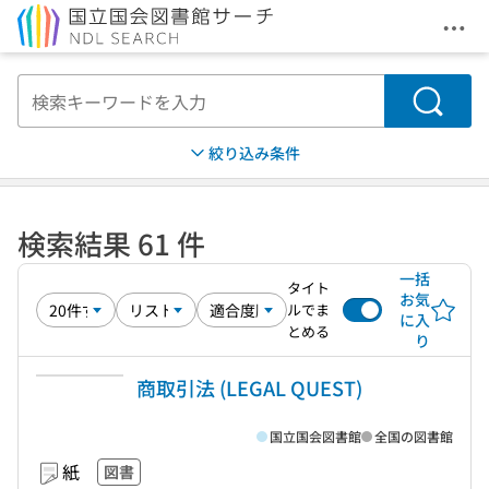
メニ
本文へ移動
検索
絞り込み条件
検索結果 61 件
一括
タイト
お気
ルでま
に入
とめる
り
商取引法 (LEGAL QUEST)
国立国会図書館
全国の図書館
紙
図書