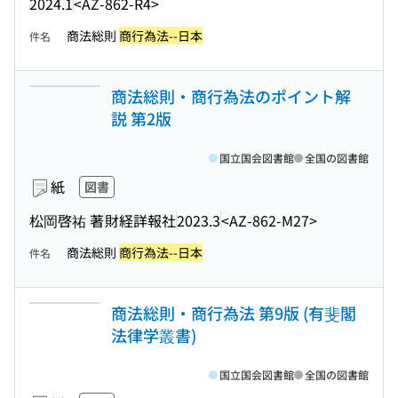
2024.1
<AZ-862-R4>
商法総則
商行為法--日本
件名
商法総則・商行為法のポイント解
説 第2版
国立国会図書館
全国の図書館
紙
図書
松岡啓祐 著
財経詳報社
2023.3
<AZ-862-M27>
商法総則
商行為法--日本
件名
商法総則・商行為法 第9版 (有斐閣
法律学叢書)
国立国会図書館
全国の図書館