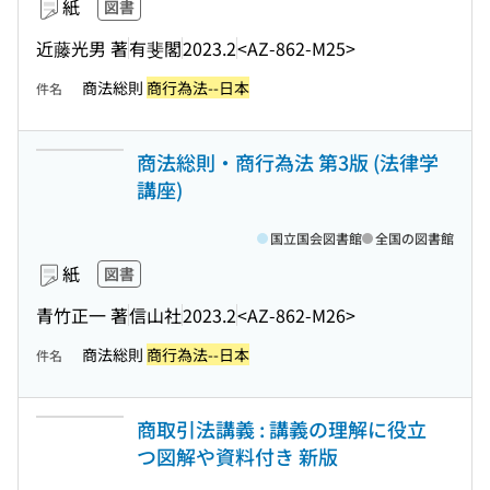
紙
図書
近藤光男 著
有斐閣
2023.2
<AZ-862-M25>
商法総則
商行為法--日本
件名
商法総則・商行為法 第3版 (法律学
講座)
国立国会図書館
全国の図書館
紙
図書
青竹正一 著
信山社
2023.2
<AZ-862-M26>
商法総則
商行為法--日本
件名
商取引法講義 : 講義の理解に役立
つ図解や資料付き 新版