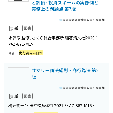
と評価 : 投資スキームの実際例と
実務上の問題点 第7版
国立国会図書館
全国の図書館
紙
図書
永沢徹 監修, さくら綜合事務所 編著
清文社
2020.1
<AZ-871-M1>
商行為法--日本
件名
サマリー商法総則・商行為法 第2
版
国立国会図書館
全国の図書館
紙
図書
楠元純一郎 著
中央経済社
2021.3
<AZ-862-M15>