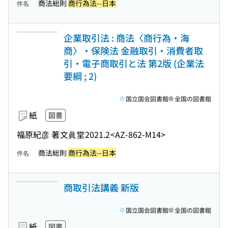
商法総則
商行為法--日本
件名
企業取引法 : 商法〈商行為・海
商〉・保険法 金融取引・消費者取
引・電子商取引と法 第2版 (企業法
要綱 ; 2)
国立国会図書館
全国の図書館
紙
図書
福原紀彦 著
文眞堂
2021.2
<AZ-862-M14>
商法総則
商行為法--日本
件名
商取引法講義 新版
国立国会図書館
全国の図書館
紙
図書