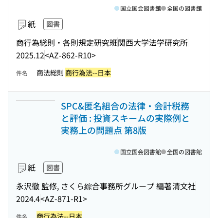
国立国会図書館
全国の図書館
紙
図書
商行為総則・各則規定研究班
関西大学法学研究所
2025.12
<AZ-862-R10>
商法総則
商行為法--日本
件名
SPC&匿名組合の法律・会計税務
と評価 : 投資スキームの実際例と
実務上の問題点 第8版
国立国会図書館
全国の図書館
紙
図書
永沢徹 監修, さくら綜合事務所グループ 編著
清文社
2024.4
<AZ-871-R1>
商行為法--日本
件名