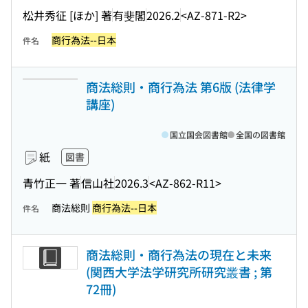
松井秀征 [ほか] 著
有斐閣
2026.2
<AZ-871-R2>
商行為法--日本
件名
商法総則・商行為法 第6版 (法律学
講座)
国立国会図書館
全国の図書館
紙
図書
青竹正一 著
信山社
2026.3
<AZ-862-R11>
商法総則
商行為法--日本
件名
商法総則・商行為法の現在と未来
(関西大学法学研究所研究叢書 ; 第
72冊)