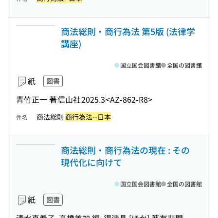
商法総則・商行為法 第5版 (法律学
講座)
国立国会図書館
全国の図書館
紙
図書
青竹正一 著
信山社
2025.3
<AZ-862-R8>
商法総則
商行為法--日本
件名
商法総則・商行為法の現在 : その
現代化に向けて
国立国会図書館
全国の図書館
紙
図書
清水真希子, 髙橋美加 編, 得津晶 [ほか] 著
有斐閣