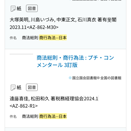
紙
図書
大塚英明, 川島いづみ, 中東正文, 石川真衣 著
有斐閣
2023.11
<AZ-862-M30>
商法総則
商行為法--日本
件名
商法総則・商行為法 : プチ・コン
メンタール 3訂版
国立国会図書館
全国の図書館
紙
図書
遠藤喜佳, 松田和久 著
税務経理協会
2024.1
<AZ-862-R1>
商法総則
商行為法--日本
件名