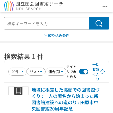
メニ
本文へ移動
検索
絞り込み条件
検索結果 1 件
一括
タイト
お気
ルでま
に入
とめる
り
地域に根差した協働での図書館づ
くり : 一人の署名から始まった新
図書館建設への道のり : 田原市中
央図書館20周年記念