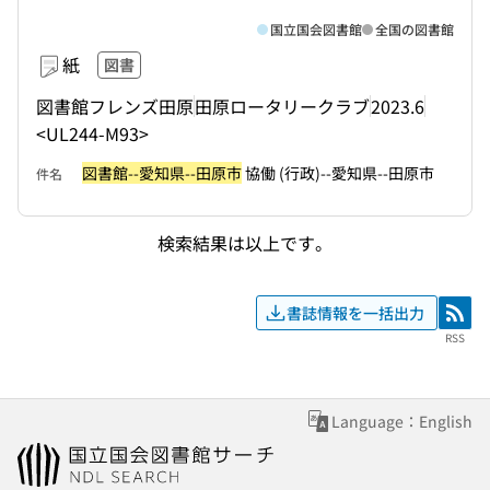
国立国会図書館
全国の図書館
紙
図書
図書館フレンズ田原
田原ロータリークラブ
2023.6
<UL244-M93>
図書館--愛知県--田原市
協働 (行政)--愛知県--田原市
件名
検索結果は以上です。
書誌情報を一括出力
RSS
RSS
Language：English