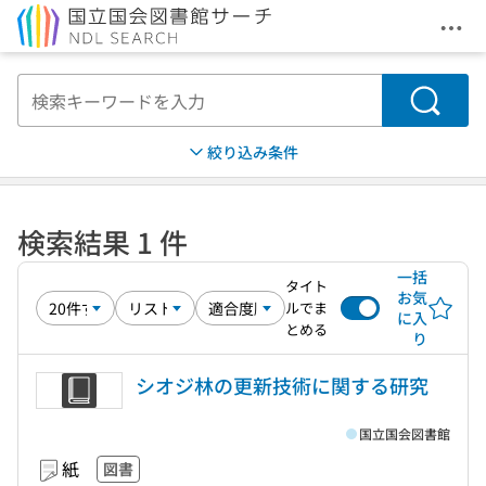
メニ
本文へ移動
検索
絞り込み条件
検索結果 1 件
一括
タイト
お気
ルでま
に入
とめる
り
シオジ林の更新技術に関する研究
国立国会図書館
紙
図書