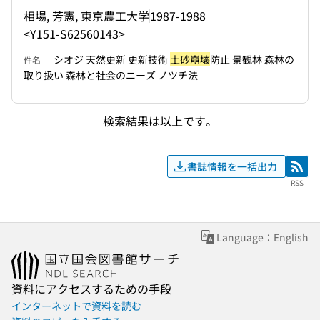
相場, 芳憲, 東京農工大学
1987-1988
<Y151-S62560143>
シオジ 天然更新 更新技術
土砂崩壊
防止 景観林 森林の
件名
取り扱い 森林と社会のニーズ ノツチ法
検索結果は以上です。
書誌情報を一括出力
RSS
RSS
Language：English
資料にアクセスするための手段
インターネットで資料を読む