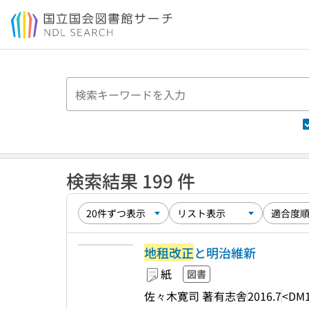
本文へ移動
検索結果 199 件
地租改正
と明治維新
紙
図書
佐々木寛司 著
有志舎
2016.7
<DM1