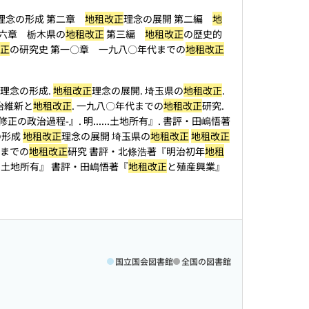
理念の形成 第二章
地租改正
理念の展開 第二編
地
第六章 栃木県の
地租改正
第三編
地租改正
の歴史的
正
の研究史 第一〇章 一九八〇年代までの
地租改正
理念の形成.
地租改正
理念の展開. 埼玉県の
地租改正
.
治維新と
地租改正
. 一九八〇年代までの
地租改正
研究.
正の政治過程-』. 明...
...土地所有』. 書評・田嶋悟著
の形成
地租改正
理念の展開 埼玉県の
地租改正
地租改正
までの
地租改正
研究 書評・北條浩著『明治初年
地租
.的土地所有』 書評・田嶋悟著『
地租改正
と殖産興業』
国立国会図書館
全国の図書館