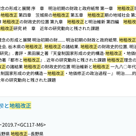
理念の形成と展開 序 章 明治初期の財政と政府紙幣 第一章
地租改正
の
地租改正
第四章 茨城県の
地租改正
第五章
地租改正
期の地域社会 
章
地租改正
の財政史的位置 第九章
地租改正
と明治維新 第四編
地租改
地租改正
研究 終 章 近年の研究動向と残された課題
理念の形成と展開 明治初期の財...
... 明治初期の財政と政府紙幣.
地租改正
会. 栃木県の
地租改正
.
地租改正
の諸結果.
地租改正
の財政史的位置. 明
研究』. 書評・黒田展之著『天皇制国家形成の史的構造-
地租改正
・地価修
功著『都市と
地租改正
』. 近年の研究動向と残された課題
地租改正
理念
改正
の諸結果
地租改正
の財政史的位置 明治維新と
地租改正
一九八〇年代
皇制国家形成の史的構造－
地租改正
・地価修正の政治過程－』 明治...
..
近年の研究動向と残された課題
揆と
地租改正
ー
2019.7
<GC117-M6>
-長野県
地租改正
--長野県