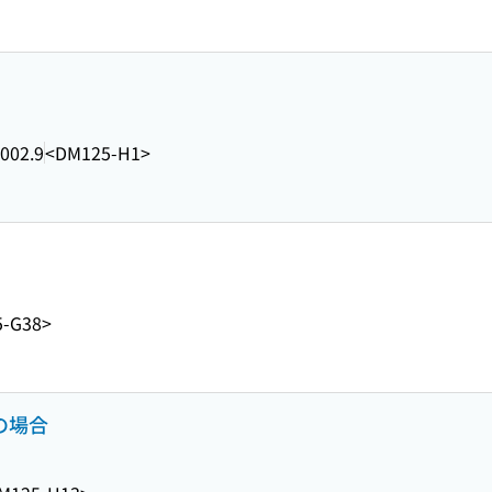
002.9
<DM125-H1>
5-G38>
の場合