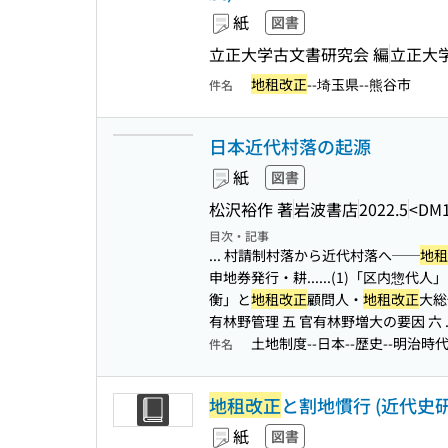
紙
図書
立正大学古文書研究会 編
立正大
地租改正
--埼玉県--熊谷市
件名
日本近代村落の起源
紙
図書
松沢裕作 著
岩波書店
2022.5
<DM1
目次・記事
... 村請制村落から近代村落へ──
地租
申地券発行・耕...
...(1)「区内惣代人」 
衡」と
地租改正
顧問人・
地租改正
大総
有林野管理 五 官有林野増大の要因 六 ..
土地制度--日本--歴史--明治時
件名
地租改正
と割地慣行 (近代史研究
紙
図書