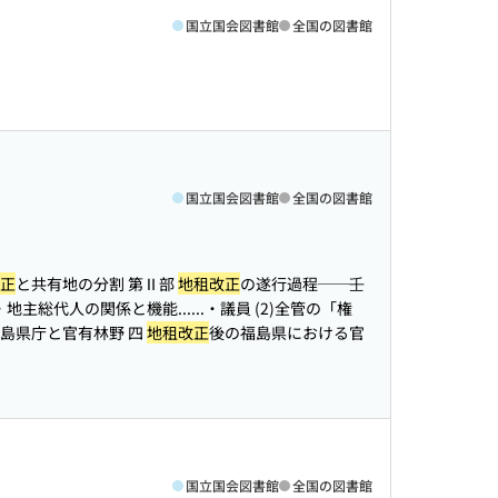
国立国会図書館
全国の図書館
国立国会図書館
全国の図書館
正
と共有地の分割 第Ⅱ部
地租改正
の遂行過程──壬
地主総代人の関係と機能...
...・議員 (2)全管の「権
島県庁と官有林野 四
地租改正
後の福島県における官
国立国会図書館
全国の図書館