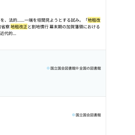
、法的...
...一端を垣間見ようとする試み。「
地租改
的省察
地租改正
と割地慣行 幕末期の加賀藩領における
代的...
国立国会図書館
全国の図書館
国立国会図書館