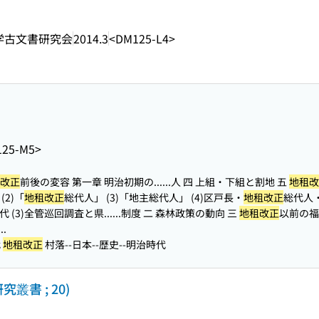
学古文書研究会
2014.3
<DM125-L4>
25-M5>
改正
前後の変容 第一章 明治初期の...
...人 四 上組・下組と割地 五
地租改
(2)「
地租改正
総代人」 (3)「地主総代人」 (4)区戸長・
地租改正
総代人・
代 (3)全管巡回調査と県...
...制度 二 森林政策の動向 三
地租改正
以前の福
.
代
地租改正
村落--日本--歴史--明治時代
叢書 ; 20)