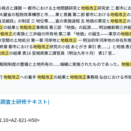
の視点と課題 一 都市における土地問題研究と
地租改正
研究史 二 都市に
 大蔵省の租税改革構想と市...
...果と意義 第二部 都市における
地租改正
の
法細目」の制定 三 地位等...
...査の実施過程 五 地価の算定と
地租改正
の
正
の結果と
地租改正
事務局 第三部 「地価」の起源...
... 明治維新期三
地租改正
の実施と三井組の所有地 第二章 「地価」の誕生——東京の
地租
市空間の土地処分 第一章 河岸地と
地租改正
一 明治初年河岸地の存在形態.
理 終章 都市における
地租改正
研究の小括 あとがき 索引 表...
...」と地価 
租改正
の結果 表16 宮城県第三課官員（明治九年十月） 表17 宮...
租税制度の整備と土地所有の...
...端緒に実施されたものであった。
地租
行
地租改正
への着手
地租改正
の結果と
地租改正
事務局 仙台における市
屋調査士研修テキスト)
2.10
<AZ-821-H50>