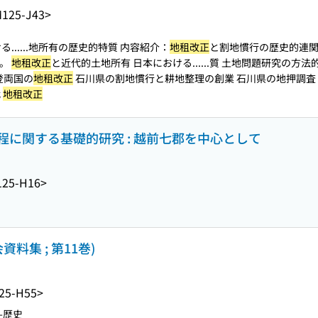
125-J43>
...
...地所有の歴史的特質 内容紹介：
地租改正
と割地慣行の歴史的連関を
成。
地租改正
と近代的土地所有 日本における...
...質 土地問題研究の方法
登両国の
地租改正
石川県の割地慣行と耕地整理の創業 石川県の地押調査 近
代
地租改正
に関する基礎的研究 : 越前七郡を中心として
25-H16>
料集 ; 第11巻)
25-H55>
--歴史