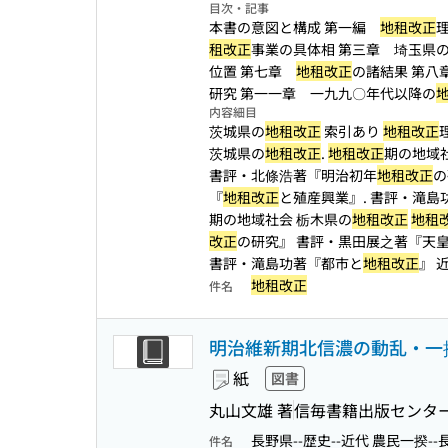
目次・記事
本書の意図と構成 第一編
地租改正
租改正
事業の具体相 第三章 埼玉県
位置 第七章
地租改正
の諸結果 第八
研究 第一一章 一九九〇年代以降の
内容細目
茨城県の
地租改正
索引あり
地租改正
茨城県の
地租改正
.
地租改正
期の地域社
書評・北條浩著『明治初年
地租改正
の
『
地租改正
と殖産興業』. 書評・滝島
期の地域社会 栃木県の
地租改正
地租
改正
の研究』 書評・黒田展之著『天
書評・滝島功著『都市と
地租改正
』 
地租改正
件名
明治維新期北信濃の動乱・一
紙
図書
丸山文雄 著
信毎書籍出版センタ
長野県--歴史--近代 農民一揆-
件名