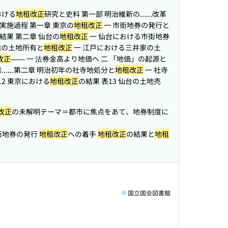
おける
地租改正
研究と史料 第一部 明治維新の...
...改革
実施過程 第一章 東京の
地租改正
一 市街地券の発行と
結果 第二章 仙台の
地租改正
一 仙台における市街地券
井組の土地所有と
地租改正
一 江戸における三井家の土
改正
—— 一 沽券金高より地価へ 二 「地価」の起源と
..
...第二章 明治初年の社寺地処分と
地租改正
一 社寺
表12 東京における
地租改正
の結果 表13 仙台の土地売
改正
の未解明テーマ＝都市に焦点をあて、地券制度に
街地券の発行
地租改正
への着手
地租改正
の結果と
地租
国立国会図書館