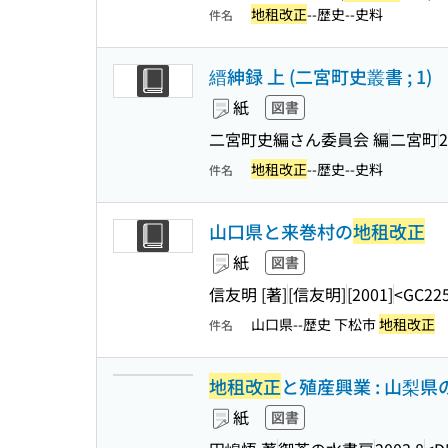
地租改正
--歴史--史料
件名
縉紳録 上 (二宮町史叢書 ; 1)
紙
図書
二宮町史編さん委員会 編
二宮町
2
地租改正
--歴史--史料
件名
山口県と来巻村の
地租改正
紙
図書
信友明 [著]
[信友明]
[2001]
<GC22
山口県--歴史 下松市
地租改正
件名
地租改正
と殖産興業 : 山梨県
紙
図書