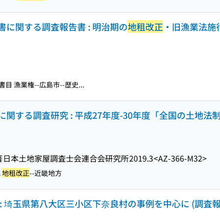
に関する調査報告書 : 明治期の
地租改正
・旧漁業法施
-書目 漁業権--広島市--歴史...
関する調査研究 : 平成27年度-30年度「全国の土地法
著
日本土地家屋調査士会連合会研究所
2019.3
<AZ-366-M32>
代
地租改正
--近畿地方
 : 埼玉県第八大区三小区下奈良村の事例を中心に (調査報告