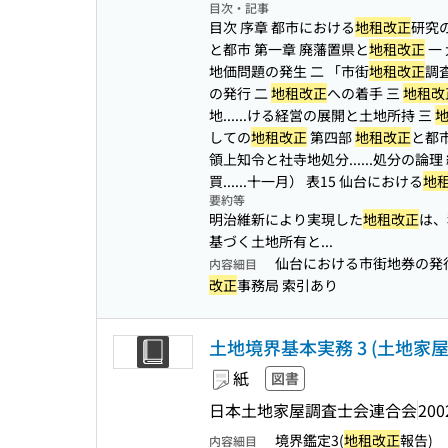
目次・記事
目次 序章 都市における
地租改正
研究
と都市 第一章 廃藩置県と
地租改正
一
地価問題の発生 二 「市街
地租改正
調査
の発行 二
地租改正
への着手 三
地租改
地...
...ける経営の展開と土地所持 三
しての
地租改正
第四部
地租改正
と都
領上知令と社寺地処分...
...処分の論
買...
...十一月） 表15 仙台における
地
要約等
明治維新により実現した
地租改正
は、
基づく土地所有と...
仙台における市街地券の発
内容細目
改正
事務局 索引あり
土地境界基本実務 3 (土地家
紙
図書
日本土地家屋調査士会連合会
200
境界鑑定3(
地租改正
報告)
内容細目