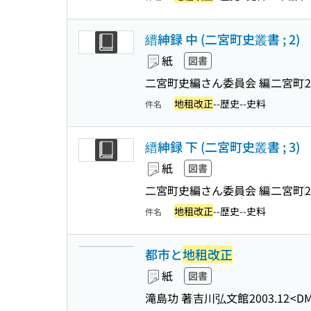
縉紳録 中 (二宮町史叢書 ; 2)
紙
図書
二宮町史編さん委員会 編
二宮町
2
地租改正
--歴史--史料
件名
縉紳録 下 (二宮町史叢書 ; 3)
紙
図書
二宮町史編さん委員会 編
二宮町
2
地租改正
--歴史--史料
件名
都市と
地租改正
紙
図書
滝島功 著
吉川弘文館
2003.12
<DM