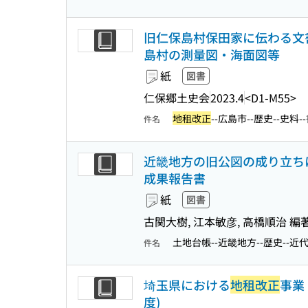
旧仁保島村保田家に伝わる文書
島村の測量図・海面図等
紙
図書
仁保郷土史会
2023.4
<D1-M55>
地租改正
--広島市--歴史--史料-
件名
近畿地方の旧公図の成り立ちに
成果報告書
紙
図書
古関大樹, 江本敏彦, 高橋順治 編
土地台帳--近畿地方--歴史--近
件名
埼玉県における
地租改正
事業
度)