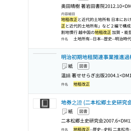
奥田晴樹 著
岩田書院
2012.10
<DM
内容細目
地租改正
と近代的土地所有 日本における
正
と近代的土地所有」など２編で構
割地慣行 越中国の
地租改正
加賀・能
土地所有--日本--歴史--明治時
件名
明治初期地租関連事業推進過程
紙
図書
温娟 著
せせらぎ出版
2004.1
<DM1
地租改正
件名
地券之證 (二本松郷土史研究会資
紙
図書
二本松郷土史研究会
2007.6
<DM1
地租改正
--歴史--史料 二本松市
件名