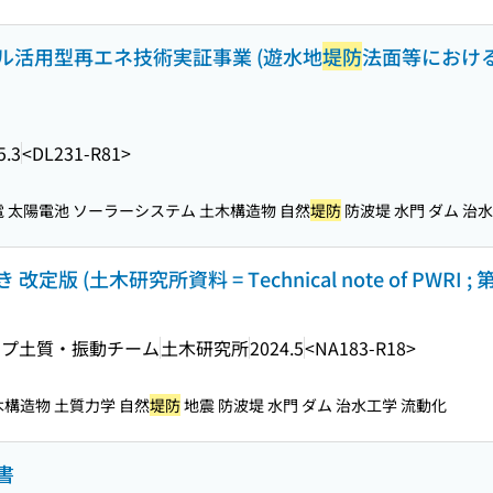
ル活用型再エネ技術実証事業 (遊水地
堤防
法面等におけ
5.3
<DL231-R81>
電 太陽電池 ソーラーシステム 土木構造物 自然
堤防
防波堤 水門 ダム 治
 (土木研究所資料 = Technical note of PWRI ; 第
ープ土質・振動チーム
土木研究所
2024.5
<NA183-R18>
木構造物 土質力学 自然
堤防
地震 防波堤 水門 ダム 治水工学 流動化
書