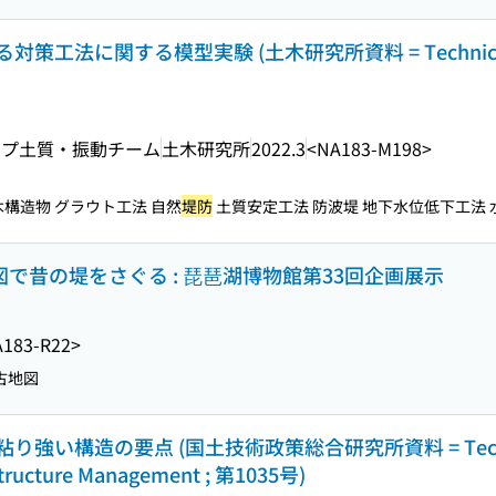
工法に関する模型実験 (土木研究所資料 = Technical not
ープ土質・振動チーム
土木研究所
2022.3
<NA183-M198>
木構造物 グラウト工法 自然
堤防
土質安定工法 防波堤 地下水位低下工法 水門
図で昔の堤をさぐる : 琵琶湖博物館第33回企画展示
183-R22>
 古地図
粘り強い構造の要点 (国土技術政策総合研究所資料 = Technical 
rastructure Management ; 第1035号)