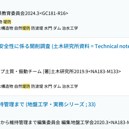
県教育委員会
2024.3
<GC181-R16>
物
堤防
木構造物 自然
堤防
防波堤 水門 ダム 治水工学
係る開削調査 (土木研究所資料 = Technical note of
土質・振動チーム [著]
土木研究所
2019.9
<NA183-M133>
木構造物 自然
堤防
防波堤 水門 ダム 治水工学
理まで (地盤工学・実務シリーズ ; 33)
から維持管理まで編集委員会 編集
地盤工学会
2020.3
<NA183-