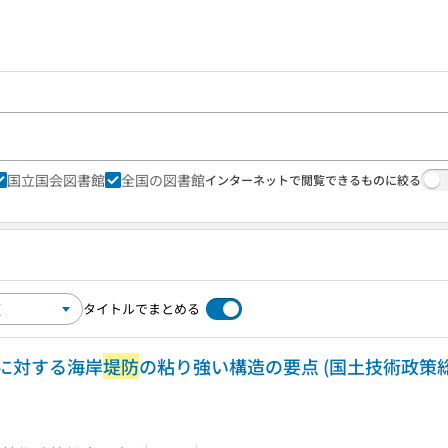
国立国会図書館
全国の図書館
インターネットで閲覧できるものに絞る
タイトルでまとめる
に対する海岸
堤防
の粘り強い構造の要点 (国土技術政策総合研