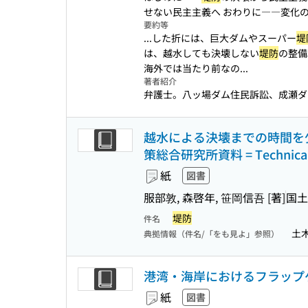
せない民主主義へ おわりに――変化の
要約等
...した折には、巨大ダムやスーパー
堤
は、越水しても決壊しない
堤防
の整備
海外では当たり前なの...
著者紹介
弁護士。八ッ場ダム住民訴訟、成瀬ダ
越水による決壊までの時間を
策総合研究所資料 = Technical note
紙
図書
服部敦, 森啓年, 笹岡信吾 [著]
国土
堤防
件名
土
典拠情報（件名/「をも見よ」参照）
港湾・海岸におけるフラップゲー
紙
図書