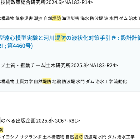
土技術政策総合研究所
2024.6
<NA183-R14>
構造物 気象災害 潮汐 自然
堤防
海洋災害 海水 防波堤 波 水門 ダム 治水工学
型遠心模型実験と河川
堤防
の液状化対策手引き : 設計計
RI ; 第4460号)
ープ土質・振動チーム
土木研究所
2025.8
<NA183-R24>
木構造物 土質力学 自然
堤防
地震 防波堤 水門 ダム 治水工学 流動化
訳
のべる出版企画
2025.8
<GC67-R81>
防
メイヨシノ サクランボ 土木構造物 自然
堤防
防波堤 水門 ダム 治水工学