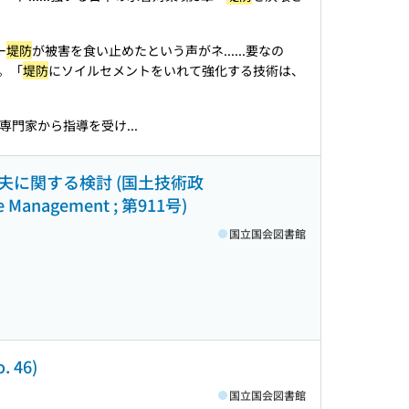
ー
堤防
が被害を食い止めたという声がネ...
...要なの
。「
堤防
にソイルセメントをいれて強化する技術は、
門家から指導を受け...
夫に関する検討 (国土技術政
re Management ; 第911号)
国立国会図書館
46)
国立国会図書館