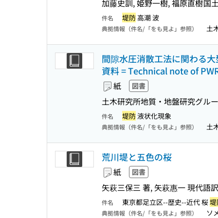
加藤史訓, 姫野一樹, 福原直樹
国
堤防
高潮 波
件名
土木
典拠情報（件名/「をも見よ」参照）
間隙水圧消散工法に関わる大
資料 = Technical note of PW
紙
図書
土木研究所地質・地盤研究グル
堤防
液状化現象
件名
土
典拠情報（件名/「をも見よ」参照）
荒川堤と五色の桜
紙
図書
矢萩三保三 著, 矢萩惠一 現代語
東京都足立区--歴史--近代 桜
堤
件名
ソ
典拠情報（件名/「をも見よ」参照）