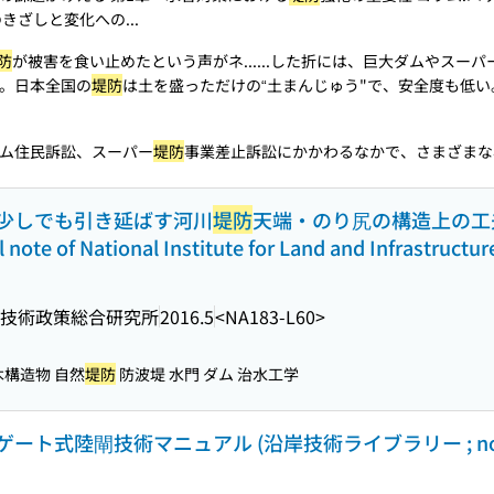
きざしと変化への...
防
が被害を食い止めたという声がネ...
...した折には、巨大ダムやスーパ
。日本全国の
堤防
は土を盛っただけの“土まんじゅう"で、安全度も低い
ム住民訴訟、スーパー
堤防
事業差止訴訟にかかわるなかで、さまざまな専
少しでも引き延ばす河川
堤防
天端・のり尻の構造上の工
 of National Institute for Land and Infrastructu
技術政策総合研究所
2016.5
<NA183-L60>
木構造物 自然
堤防
防波堤 水門 ダム 治水工学
ト式陸閘技術マニュアル (沿岸技術ライブラリー ; no. 