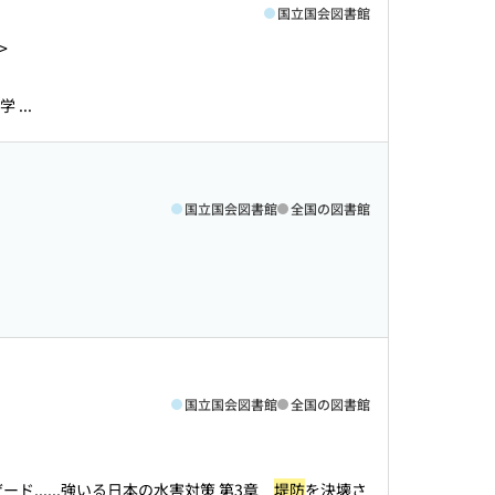
国立国会図書館
>
...
国立国会図書館
全国の図書館
国立国会図書館
全国の図書館
ド...
...強いる日本の水害対策 第3章
堤防
を決壊さ