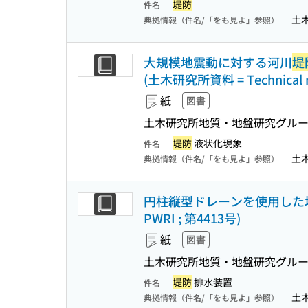
堤防
件名
土
典拠情報（件名/「をも見よ」参照）
大規模地震動に対する河川
堤
(土木研究所資料 = Technical not
紙
図書
土木研究所地質・地盤研究グル
堤防
液状化現象
件名
土
典拠情報（件名/「をも見よ」参照）
円柱縦型ドレーンを使用した堤内基盤
PWRI ; 第4413号)
紙
図書
土木研究所地質・地盤研究グル
堤防
排水装置
件名
土
典拠情報（件名/「をも見よ」参照）