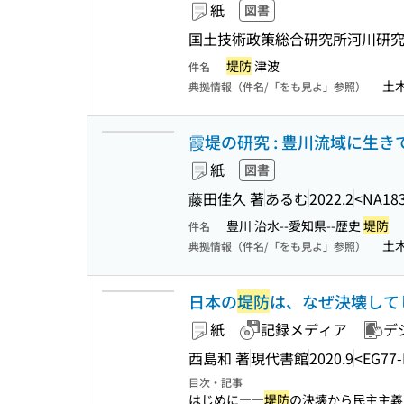
紙
図書
国土技術政策総合研究所河川研究部
堤防
津波
件名
土
典拠情報（件名/「をも見よ」参照）
霞堤の研究 : 豊川流域に生
紙
図書
藤田佳久 著
あるむ
2022.2
<NA18
豊川 治水--愛知県--歴史
堤防
件名
土
典拠情報（件名/「をも見よ」参照）
日本の
堤防
は、なぜ決壊してし
紙
記録メディア
デ
西島和 著
現代書館
2020.9
<EG77
目次・記事
はじめに――
堤防
の決壊から民主主義