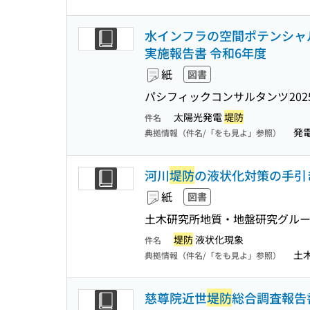
水インフラの空間ポテンシャ
実施報告書 令和6年度
紙
図書
パシフィックコンサルタンツ
202
太陽光発電
堤防
件名
発
典拠情報（件名/「をも見よ」参照）
河川
堤防
の液状化対策の手引き 改定版
紙
図書
土木研究所地質・地盤研究グル
堤防
液状化現象
件名
土
典拠情報（件名/「をも見よ」参照）
慈尊院近世
堤防
総合調査報告