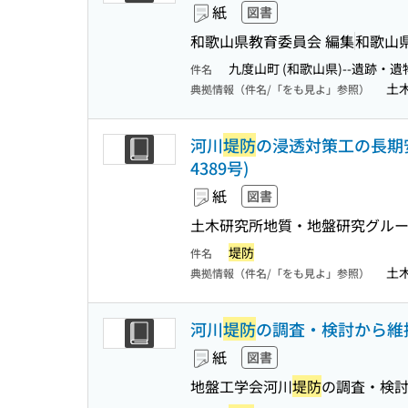
紙
図書
和歌山県教育委員会 編集
和歌山
九度山町 (和歌山県)--遺跡・遺
件名
土
典拠情報（件名/「をも見よ」参照）
河川
堤防
の浸透対策工の長期安全性に
4389号)
紙
図書
土木研究所地質・地盤研究グループ
堤防
件名
土
典拠情報（件名/「をも見よ」参照）
河川
堤防
の調査・検討から維持管
紙
図書
地盤工学会河川
堤防
の調査・検討