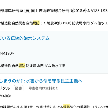
海岸研究室 [著]
国土技術政策総合研究所
2018.6
<NA183-L93
木構造物 自然災害 自然
堤防
チリ地震津波 (1960) 防波堤 水門 ダム 治水工学 
きている伝統的治水システム
3-M190>
木構造物 自然
堤防
防波堤 水門 ダム 治水工学
まうのか? : 水害から命を守る民主主義へ
ジタル
図書
障害者向け資料あり
-M406>
の課題がみえる 第1章 水害対策における
堤防
強化の重要性 コラム:ハザー