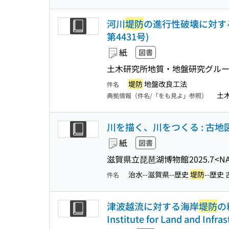
河川
堤防
の進行性破壊に対する対策
第4431号)
紙
図書
土木研究所地質・地盤研究グル
堤防
地盤改良工法
件名
土
典拠情報（件名/「をも見よ」参照）
川を描く、川をつくる : 古地
紙
図書
滋賀県立琵琶湖博物館
2025.7
<NA
治水--滋賀県--歴史
堤防
--歴史
件名
津波越流に対する海岸
堤防
の
Institute for Land and Inf