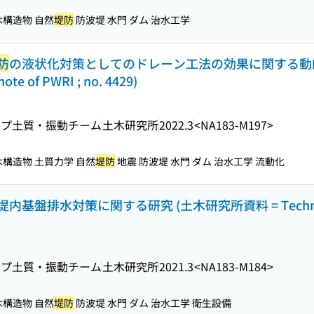
木構造物 自然
堤防
防波堤 水門 ダム 治水工学
防
の液状化対策としてのドレーン工法の効果に関する動
e of PWRI ; no. 4429)
ープ土質・振動チーム
土木研究所
2022.3
<NA183-M197>
木構造物 土質力学 自然
堤防
地震 防波堤 水門 ダム 治水工学 流動化
排水対策に関する研究 (土木研究所資料 = Technical 
ープ土質・振動チーム
土木研究所
2021.3
<NA183-M184>
木構造物 自然
堤防
防波堤 水門 ダム 治水工学 衛生設備