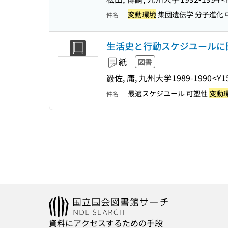
変動環境
集団遺伝学 分子進化 中
件名
生活史と行動スケジユールに
紙
図書
巌佐, 庸, 九州大学
1989-1990
<Y1
最適スケジユール 可塑性
変動
件名
資料にアクセスするための手段