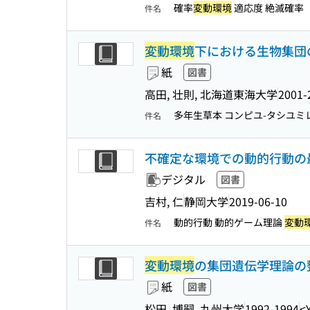
確率
変動環境
適応度 絶滅確率
件名
変動環境
下における生物集団
紙
図書
高田, 壮則, 北海道東海大学
2001-
多年生草本 コンピユ-タシユミ
件名
不確定な環境での動的行動の
デジタル
図書
吉村, 仁
静岡大学
2019-06-10
動的行動 動的ゲーム理論
変動
件名
変動環境
の集団遺伝学理論の
紙
図書
松田, 博嗣, 九州大学
1992-1994
<