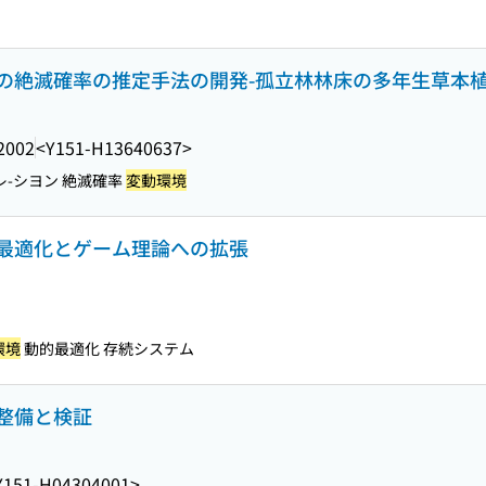
の絶滅確率の推定手法の開発-孤立林林床の多年生草本
2002
<Y151-H13640637>
レ-シヨン 絶滅確率
変動環境
最適化とゲーム理論への拡張
環境
動的最適化 存続システム
整備と検証
Y151-H04304001>