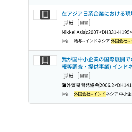
在アジア日系企業における現地
紙
図書
Nikkei Asia
c2007
<DH331-H195
給与--インドネシア
外国会社--
件名
我が国中小企業の国際展開での
報等調査・提供事業) インド
紙
図書
海外貿易開発協会
2006.2
<DH141
外国会社--インド
ネシア 中小企
件名