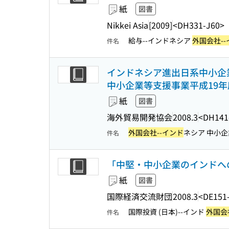
紙
図書
Nikkei Asia
[2009]
<DH331-J60>
給与--インドネシア
外国会社--
件名
インドネシア進出日系中小企業
中小企業等支援事業平成19年
紙
図書
海外貿易開発協会
2008.3
<DH141
外国会社--インド
ネシア 中小企
件名
「中堅・中小企業のインドへ
紙
図書
国際経済交流財団
2008.3
<DE151
国際投資 (日本)--インド
外国会
件名