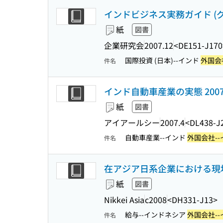
インドビジネス実務ガイド (グロ
紙
図書
企業研究会
2007.12
<DE151-J170
国際投資 (日本)--インド
外国会
件名
インド自動車産業の実態 200
紙
図書
アイアールシー
2007.4
<DL438-J
自動車産業--インド
外国会社--
件名
在アジア日系企業における現地
紙
図書
Nikkei Asia
c2008
<DH331-J13>
給与--インドネシア
外国会社--
件名