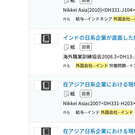
紙
図書
Nikkei Asia
[2010]
<DH331-J104>
給与--インドネシア
外国会社--
件名
インドの日系企業が直面した問
紙
図書
海外職業訓練協会
2008.3
<DH13-
外国会社--インド
労働問題--イ
件名
在アジア日系企業における現地
紙
図書
Nikkei Asia
c2007
<DH331-H203
給与--インド
外国会社--インド
件名
在アジア日系企業における現地