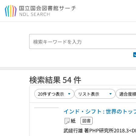
本文へ移動
検索結果 54 件
インド・シフト : 世界のト
紙
図書
武鑓行雄 著
PHP研究所
2018.3
<D