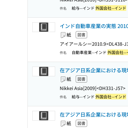
給与--インド
外国会社--インド
件名
インド自動車産業の実態 201
紙
図書
アイアールシー
2010.9
<DL438-J
自動車産業--インド
外国会社--
件名
在アジア日系企業における現地
紙
図書
Nikkei Asia
[2009]
<DH331-J57>
給与--インド
外国会社--インド
件名
在アジア日系企業における現地
紙
図書