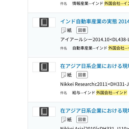
情報産業--インド
外国会社--イ
件名
インド自動車産業の実態 201
紙
図書
アイアールシー
2014.10
<DL438-
自動車産業--インド
外国会社--
件名
在アジア日系企業における現地
紙
図書
Nikkei Research
c2011
<DH331-J
給与--インド
外国会社--インド
件名
在アジア日系企業における現地
紙
図書
Nikkei Asia
[2010]
<DH331-J110>