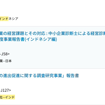
インド
ネシア
の経営課題とその対応 : 中小企業診断士による経営診断
度事業報告書(インドネシア編)
-J58>
業--日本
の進出促進に関する調査研究事業」報告書
-J127>
社--インド