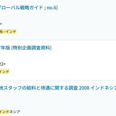
ーバル戦略ガイド ; no.6)
>
社--インド
7年版 (特別企画調査資料)
22>
インド
スタッフの給料と待遇に関する調査 2008 インドネシ
インド
ネシア