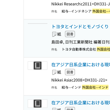
Nikkei Research
c2011
<DH331-J
給与--インドネシア
外国会社--
件名
トヨタとインドとモノづくり :
紙
図書
島田卓, 日刊工業新聞社 編著
日刊
トヨタ自動車株式会社
外国会社
件名
在アジア日系企業における現地
紙
図書
Nikkei Asia
c2008
<DH331-J21>
給与--インド
外国会社--インド
件名
在アジア日系企業における現地