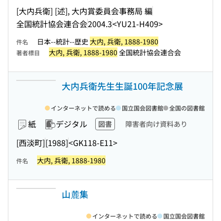
[大内兵衛] [述], 大内賞委員会事務局 編
全国統計協会連合会
2004.3
<YU21-H409>
日本--統計--歴史
大内, 兵衛, 1888-1980
件名
大内, 兵衛, 1888-1980
全国統計協会連合会
著者標目
大内兵衛先生生誕100年記念展
インターネットで読める
国立国会図書館
全国の図書館
紙
デジタル
図書
障害者向け資料あり
[西淡町]
[1988]
<GK118-E11>
大内, 兵衛, 1888-1980
件名
山麓集
インターネットで読める
国立国会図書館