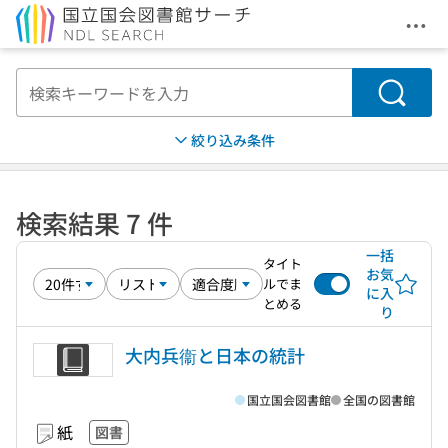
メニ
本文へ移動
検索
絞り込み条件
検索結果 7 件
一括
タイト
お気
ルでま
に入
とめる
り
大内兵衞と日本の統計
国立国会図書館
全国の図書館
紙
図書