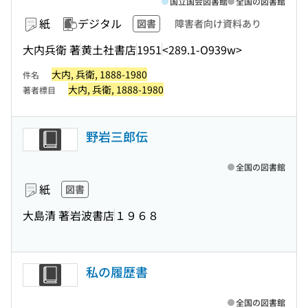
国立国会図書館
全国の図書館
紙
デジタル
図書
障害者向け資料あり
大内兵衛 著
黄土社書店
1951
<289.1-O939w>
大内, 兵衛, 1888-1980
件名
大内, 兵衛, 1888-1980
著者標目
野岩三郎伝
全国の図書館
紙
図書
大島清 著
岩波書店
１９６８
私の履歴書
全国の図書館