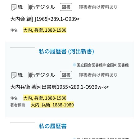
紙
デジタル
図書
障害者向け資料あり
大内会 編
[ ]
1965
<289.1-O939>
大内, 兵衛, 1888-1980
件名
私の履歴書 (河出新書)
国立国会図書館
全国の図書館
紙
デジタル
図書
障害者向け資料あり
大内兵衛 著
河出書房
1955
<289.1-O939w-k>
大内, 兵衛, 1888-1980
件名
大内, 兵衛, 1888-1980
著者標目
私の履歴書