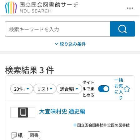
メニ
本文へ移動
検索
絞り込み条件
検索結果 3 件
一括
タイト
お気
ルでま
に入
とめる
り
大宜味村史 通史編
国立国会図書館
全国の図書館
紙
図書