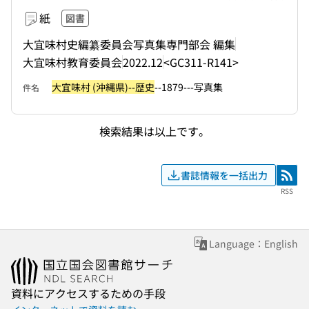
紙
図書
大宜味村史編纂委員会写真集専門部会 編集
大宜味村教育委員会
2022.12
<GC311-R141>
大宜味村 (沖縄県)--歴史
--1879---写真集
件名
検索結果は以上です。
書誌情報を一括出力
RSS
RSS
Language：English
資料にアクセスするための手段