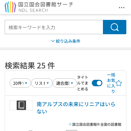
メニ
本文へ移動
検索
絞り込み条件
検索結果 25 件
一括
タイト
お気
ルでま
に入
とめる
り
南アルプスの未来にリニアはいら
ない
国立国会図書館
全国の図書館