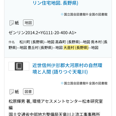
リン住宅地図. 長野県)
国立国会図書館
全国の図書館
紙
地図
ゼンリン
2014.2
<YG111-20-400-A1>
松川町 (長野県)--地図 高森町 (長野県)--地図 喬木村 (長
件名
野県)--地図 豊丘村 (長野県)--地図
大鹿村 (長野県)
--地図
近世信州伊那郡大河原村の自然環
境と人間 (語りつぐ天竜川)
国立国会図書館
全国の図書館
紙
図書
松原輝男 著, 環境アセスメントセンター松本研究室
編
国土交通省中部地方整備局天竜川上流工事事務所