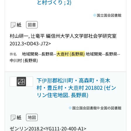
と村づくり ; 2)
国立国会図書館
紙
図書
村山研一, 辻竜平 編
信州大学人文学部社会学研究室
2012.3
<DD43-J72>
地域開発--長野県--
大鹿村 (長野県)
地域開発--長野県--
件名
中川村 (長野県)
下伊那郡松川町・高森町・喬木
村・豊丘村・大鹿村 201802 (ゼン
リン住宅地図. 長野県)
国立国会図書館
全国の図書館
紙
地図
ゼンリン
2018.2
<YG111-20-400-A1>