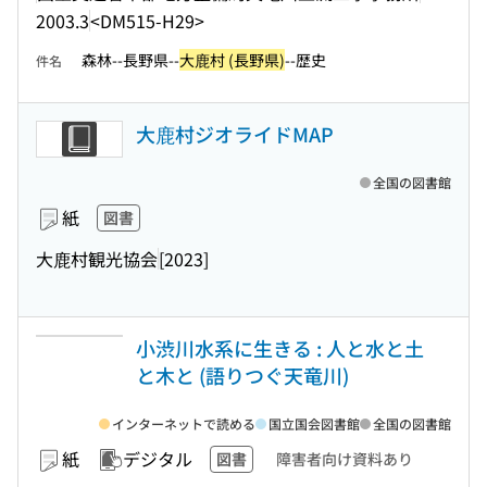
2003.3
<DM515-H29>
森林--長野県--
大鹿村 (長野県)
--歴史
件名
大鹿村ジオライドMAP
全国の図書館
紙
図書
大鹿村観光協会
[2023]
小渋川水系に生きる : 人と水と土
と木と (語りつぐ天竜川)
インターネットで読める
国立国会図書館
全国の図書館
紙
デジタル
図書
障害者向け資料あり