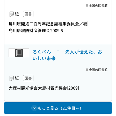
全国の図書館
紙
図書
島川原開拓二百周年記念誌編集委員会／編
島川原堤防財産管理会
2009.6
ろくべん ： 先人が伝えた、お
いしい未来
全国の図書館
紙
図書
大鹿村観光協会
大鹿村観光協会
[2009]
もっと見る（21件目～）