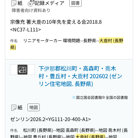
紙
記録メディア
図書
障害者向け資料あり
宗像充 著
大鹿の10年先を変える会
2018.8
<NC37-L111>
リニアモーターカー 環境問題--長野県--
大鹿村 (長野
件名
県)
下伊那郡松川町・高森町・喬木
村・豊丘村・大鹿村 202602 (ゼン
リン住宅地図. 長野県)
国立国会図書館
全国の図書館
紙
地図
ゼンリン
2026.2
<YG111-20-400-A1>
松川町 (長野県)--地図 高森町 (長野県)--地図 喬木村 (長
件名
野県)--地図 豊丘村 (長野県)--地図
大鹿村 (長野県)
--地図