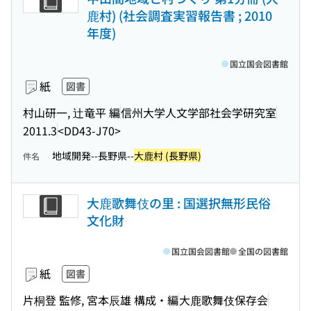
鹿村) (社会調査実習報告書 ; 2010
年度)
国立国会図書館
紙
図書
村山研一, 辻竜平 編
信州大学人文学部社会学研究室
2011.3
<DD43-J70>
地域開発--長野県--
大鹿村 (長野県)
件名
大鹿歌舞伎の里 : 国選択無形民俗
文化財
国立国会図書館
全国の図書館
紙
図書
片桐登 監修, 宮本辰雄 構成・編
大鹿歌舞伎保存会