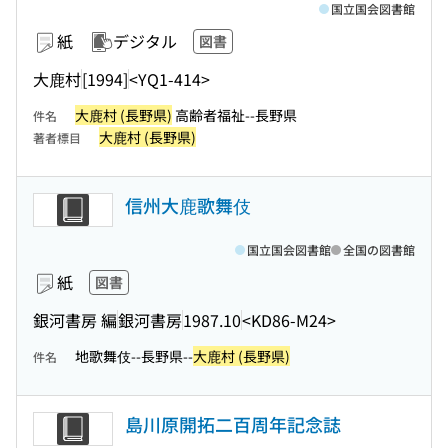
国立国会図書館
紙
デジタル
図書
大鹿村
[1994]
<YQ1-414>
大鹿村 (長野県)
高齢者福祉--長野県
件名
大鹿村 (長野県)
著者標目
信州大鹿歌舞伎
国立国会図書館
全国の図書館
紙
図書
銀河書房 編
銀河書房
1987.10
<KD86-M24>
地歌舞伎--長野県--
大鹿村 (長野県)
件名
島川原開拓二百周年記念誌