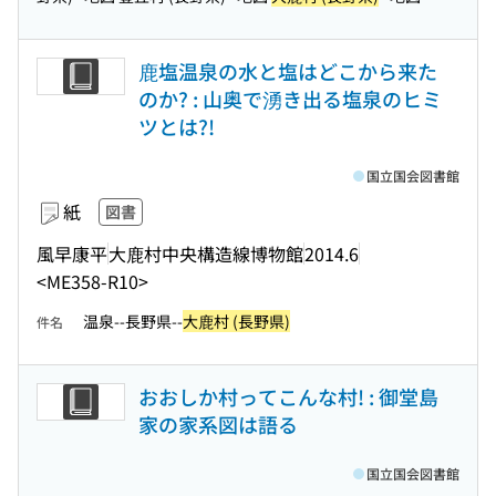
鹿塩温泉の水と塩はどこから来た
のか? : 山奥で湧き出る塩泉のヒミ
ツとは?!
国立国会図書館
紙
図書
風早康平
大鹿村中央構造線博物館
2014.6
<ME358-R10>
温泉--長野県--
大鹿村 (長野県)
件名
おおしか村ってこんな村! : 御堂島
家の家系図は語る
国立国会図書館