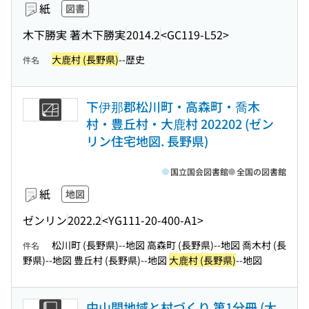
紙
図書
木下勝実 著
木下勝実
2014.2
<GC119-L52>
大鹿村 (長野県)
--歴史
件名
下伊那郡松川町・高森町・喬木
村・豊丘村・大鹿村 202202 (ゼン
リン住宅地図. 長野県)
国立国会図書館
全国の図書館
紙
地図
ゼンリン
2022.2
<YG111-20-400-A1>
松川町 (長野県)--地図 高森町 (長野県)--地図 喬木村 (長
件名
野県)--地図 豊丘村 (長野県)--地図
大鹿村 (長野県)
--地図
中山間地域と村づくり 第1分冊 (大