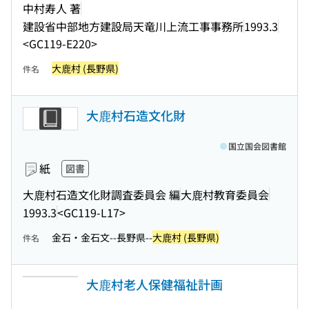
中村寿人 著
建設省中部地方建設局天竜川上流工事事務所
1993.3
<GC119-E220>
大鹿村 (長野県)
件名
大鹿村石造文化財
国立国会図書館
紙
図書
大鹿村石造文化財調査委員会 編
大鹿村教育委員会
1993.3
<GC119-L17>
金石・金石文--長野県--
大鹿村 (長野県)
件名
大鹿村老人保健福祉計画