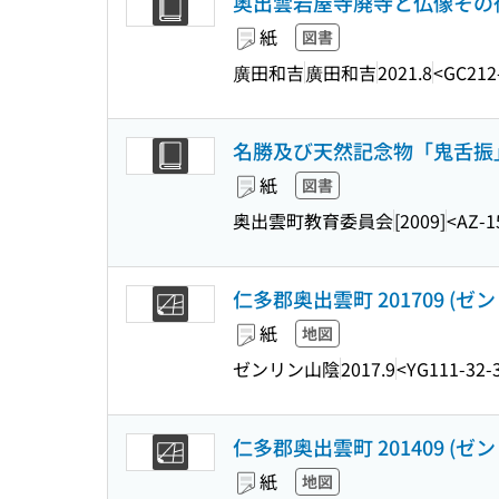
奥出雲岩屋寺廃寺と仏像その後
紙
図書
廣田和吉
廣田和吉
2021.8
<GC212
名勝及び天然記念物「鬼舌振
紙
図書
奥出雲町教育委員会
[2009]
<AZ-1
仁多郡奥出雲町 201709 (ゼ
紙
地図
ゼンリン山陰
2017.9
<YG111-32-
仁多郡奥出雲町 201409 (ゼ
紙
地図