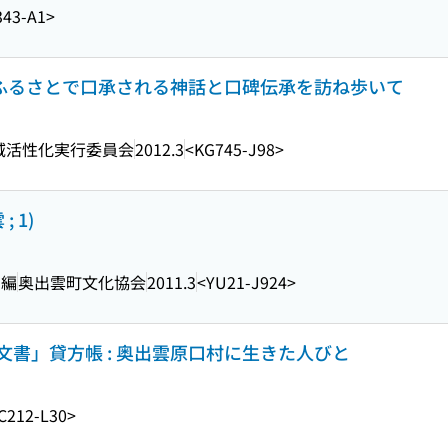
343-A1>
 ふるさとで口承される神話と口碑伝承を訪ね歩いて
域活性化実行委員会
2012.3
<KG745-J98>
 1)
 編
奥出雲町文化協会
2011.3
<YU21-J924>
書」貸方帳 : 奥出雲原口村に生きた人びと
C212-L30>