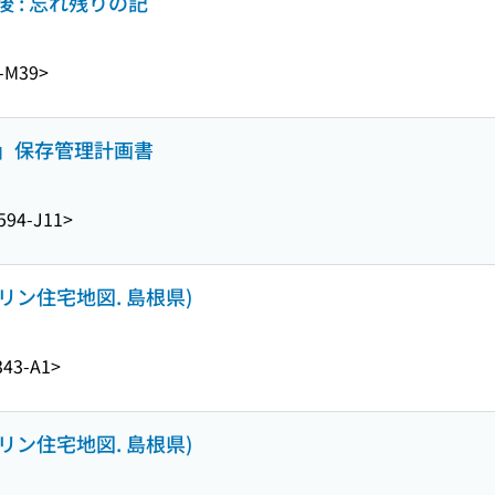
 : 忘れ残りの記
-M39>
」保存管理計画書
594-J11>
ンリン住宅地図. 島根県)
343-A1>
ンリン住宅地図. 島根県)