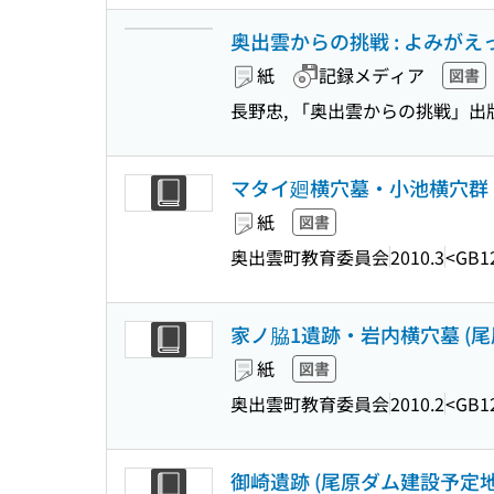
奥出雲からの挑戦 : よみが
紙
記録メディア
図書
長野忠, 「奥出雲からの挑戦」出
マタイ廻横穴墓・小池横穴群
紙
図書
奥出雲町教育委員会
2010.3
<GB1
家ノ脇1遺跡・岩内横穴墓 (尾
紙
図書
奥出雲町教育委員会
2010.2
<GB1
御崎遺跡 (尾原ダム建設予定地