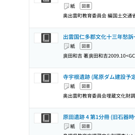
紙
図書
奥出雲町教育委員会 編
国土交通
出雲国仁多郡文化十三年愁訴一件
紙
図書
廣田和吉 著
廣田和吉
2009.10
<GC
寺宇根遺跡 (尾原ダム建設予定
紙
図書
奥出雲町教育委員会埋蔵文化財調
原田遺跡 4 第1分冊 (旧石器
紙
図書