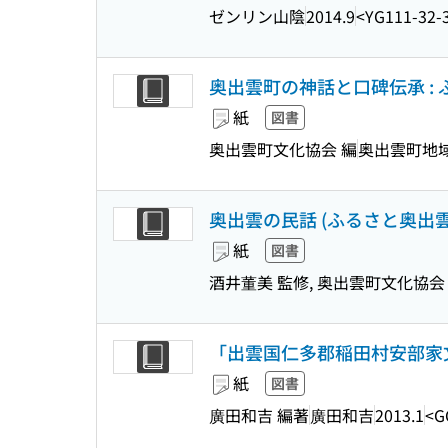
ゼンリン山陰
2014.9
<YG111-32-
奥出雲町の神話と口碑伝承 :
紙
図書
奥出雲町文化協会 編
奥出雲町地
奥出雲の民話 (ふるさと奥出雲 ;
紙
図書
酒井董美 監修, 奥出雲町文化協会
「出雲国仁多郡稲田村安部家文
紙
図書
廣田和吉 編著
廣田和吉
2013.1
<G