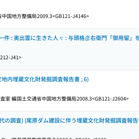
省中国地方整備局
2009.3
<GB121-J4146>
 : 奥出雲に生きた人々 : 与頭格彦右衛門「御用留」を読
212-J41>
地内埋蔵文化財発掘調査報告書 ; 6)
査室 編
国土交通省中国地方整備局
2008.3
<GB121-J2604>
時代の調査) (尾原ダム建設に伴う埋蔵文化財発掘調査報告書 ;