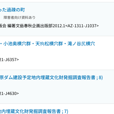
えった過疎の町
障害者向け資料あり
版会 編著
文藝春秋企画出版部
2012.1
<AZ-1311-J1037>
・小池奥横穴群・天狗松横穴群・滝ノ谷尻横穴
21-J6357>
原ダム建設予定地内埋蔵文化財発掘調査報告書 ; 8)
21-J4630>
内埋蔵文化財発掘調査報告書 ; 7)