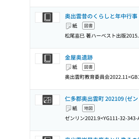
奥出雲昔のくらしと年中行事 
紙
図書
松尾嘉巳 著
ハーベスト出版
2015.
金屋奥遺跡
紙
図書
奥出雲町教育委員会
2022.11
<GB
仁多郡奥出雲町 202109 (ゼ
紙
地図
ゼンリン
2021.9
<YG111-32-343-