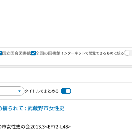
国立国会図書館
全国の図書館
インターネットで閲覧できるものに絞る
タイトルでまとめる
め捕られて : 武蔵野市女性史
の市女性史の会
2013.3
<EF72-L48>