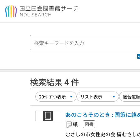
本文へ移動
検索結果 4 件
あのころそのとき : 国策に絡
紙
図書
むさしの市女性史の会 編
むさし