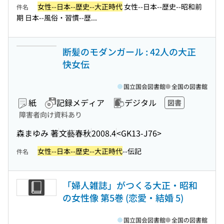
女性--日本--歴史--大正時代
女性--日本--歴史--昭和前
件名
期 日本--風俗・習慣--歴...
断髪のモダンガール : 42人の大正
快女伝
国立国会図書館
全国の図書館
紙
記録メディア
デジタル
図書
障害者向け資料あり
森まゆみ 著
文藝春秋
2008.4
<GK13-J76>
女性--日本--歴史--大正時代
--伝記
件名
「婦人雑誌」がつくる大正・昭和
の女性像 第5巻 (恋愛・結婚 5)
国立国会図書館
全国の図書館