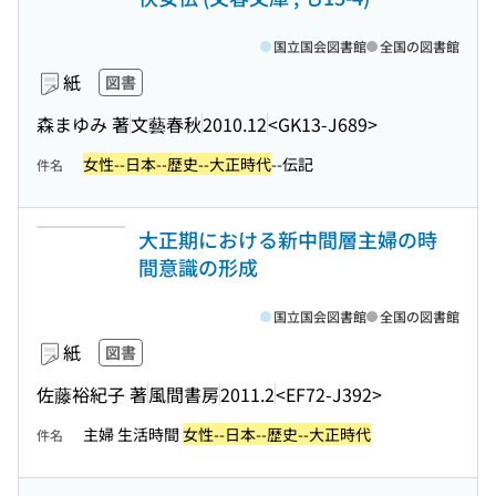
国立国会図書館
全国の図書館
紙
図書
森まゆみ 著
文藝春秋
2010.12
<GK13-J689>
女性--日本--歴史--大正時代
--伝記
件名
大正期における新中間層主婦の時
間意識の形成
国立国会図書館
全国の図書館
紙
図書
佐藤裕紀子 著
風間書房
2011.2
<EF72-J392>
主婦 生活時間
女性--日本--歴史--大正時代
件名