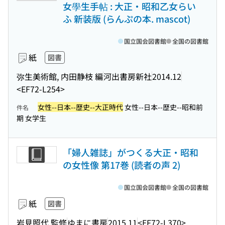
女學生手帖 : 大正・昭和乙女らい
ふ 新装版 (らんぷの本. mascot)
国立国会図書館
全国の図書館
紙
図書
弥生美術館, 内田静枝 編
河出書房新社
2014.12
<EF72-L254>
女性--日本--歴史--大正時代
女性--日本--歴史--昭和前
件名
期 女学生
「婦人雑誌」がつくる大正・昭和
の女性像 第17巻 (読者の声 2)
国立国会図書館
全国の図書館
紙
図書
岩見照代 監修
ゆまに書房
2015.11
<EF72-L370>