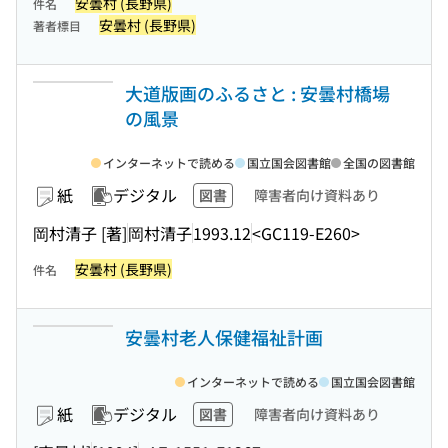
安曇村 (長野県)
件名
安曇村 (長野県)
著者標目
大道版画のふるさと : 安曇村橋場
の風景
インターネットで読める
国立国会図書館
全国の図書館
紙
デジタル
図書
障害者向け資料あり
岡村清子 [著]
岡村清子
1993.12
<GC119-E260>
安曇村 (長野県)
件名
安曇村老人保健福祉計画
インターネットで読める
国立国会図書館
紙
デジタル
図書
障害者向け資料あり