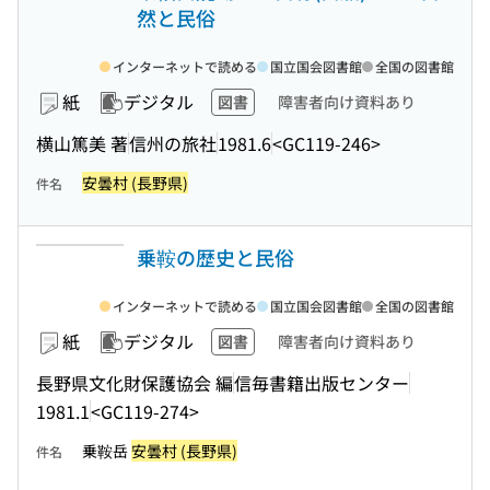
然と民俗
インターネットで読める
国立国会図書館
全国の図書館
紙
デジタル
図書
障害者向け資料あり
横山篤美 著
信州の旅社
1981.6
<GC119-246>
安曇村 (長野県)
件名
乗鞍の歴史と民俗
インターネットで読める
国立国会図書館
全国の図書館
紙
デジタル
図書
障害者向け資料あり
長野県文化財保護協会 編
信毎書籍出版センター
1981.1
<GC119-274>
乗鞍岳
安曇村 (長野県)
件名