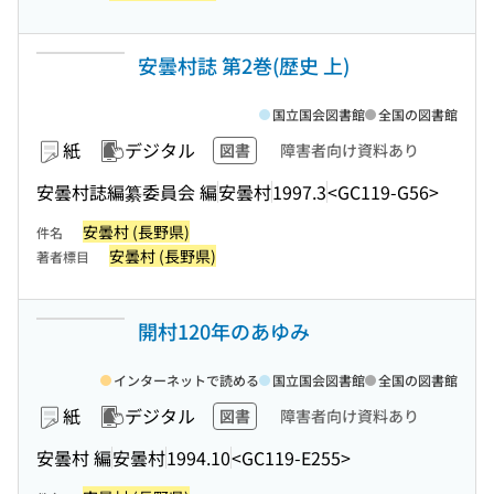
安曇村誌 第2巻(歴史 上)
国立国会図書館
全国の図書館
紙
デジタル
図書
障害者向け資料あり
安曇村誌編纂委員会 編
安曇村
1997.3
<GC119-G56>
安曇村 (長野県)
件名
安曇村 (長野県)
著者標目
開村120年のあゆみ
インターネットで読める
国立国会図書館
全国の図書館
紙
デジタル
図書
障害者向け資料あり
安曇村 編
安曇村
1994.10
<GC119-E255>