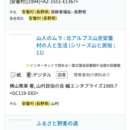
[安曇村]
[1994]
<AZ-1551-E1367>
安曇村 (長野県)
高齢者福祉--長野県
件名
安曇村 (長野県)
著者標目
山人のムラ : 北アルプス山麓安曇
村の人と生活 (シリーズ山と民俗 ;
11)
インターネットで読める
国立国会図書館
全国の図書館
紙
デジタル
図書
障害者向け資料あり
横山篤美 著, 山村民俗の会 編
エンタプライズ
1989.7
<GC119-E83>
安曇村 (長野県)
山村
件名
ふるさと野麦の道