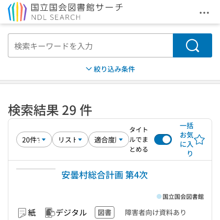
メニ
本文へ移動
検索
絞り込み条件
検索結果 29 件
一括
タイト
お気
ルでま
に入
とめる
り
安曇村総合計画 第4次
国立国会図書館
紙
デジタル
図書
障害者向け資料あり