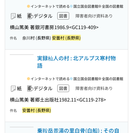
インターネットで読める
国立国会図書館
全国の図書館
紙
デジタル
図書
障害者向け資料あり
横山篤美 著
銀河書房
1986.9
<GC119-409>
奈川村 (長野県)
安曇村 (長野県)
件名
実録杣人の村 : 北アルプス寒村物
語
インターネットで読める
国立国会図書館
全国の図書館
紙
デジタル
図書
障害者向け資料あり
横山篤美 著
郷土出版社
1982.11
<GC119-278>
安曇村 (長野県)
件名
乗鞍岳麓湯の里白骨(白船) : その自