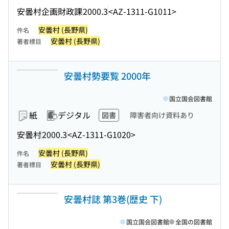
安曇村企画財政課
2000.3
<AZ-1311-G1011>
安曇村 (長野県)
件名
安曇村 (長野県)
著者標目
安曇村勢要覧 2000年
国立国会図書館
紙
デジタル
図書
障害者向け資料あり
安曇村
2000.3
<AZ-1311-G1020>
安曇村 (長野県)
件名
安曇村 (長野県)
著者標目
安曇村誌 第3巻(歴史 下)
国立国会図書館
全国の図書館