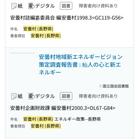
紙
デジタル
図書
障害者向け資料あり
安曇村誌編纂委員会 編
安曇村
1998.3
<GC119-G56>
安曇村 (長野県)
件名
安曇村 (長野県)
著者標目
安曇村地域新エネルギービジョン
策定調査報告書 : 杣人の心と新エ
ネルギー
国立国会図書館
紙
デジタル
図書
障害者向け資料あり
安曇村企画財政課 編
安曇村
2000.3
<DL67-G84>
安曇村 (長野県)
エネルギー政策--長野県
件名
安曇村 (長野県)
著者標目