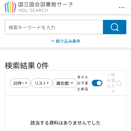
メニ
本文へ移動
検索
絞り込み条件
検索結果 0件
一括
タイト
お気
ルでま
に入
とめる
り
該当する資料はありませんでした