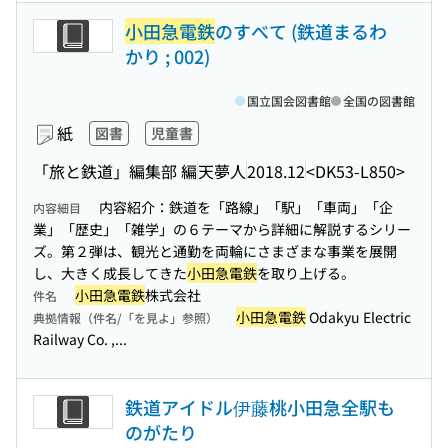
小田急電鉄
のすべて (鉄道まるわ
かり ; 002)
国立国会図書館
全国の図書館
紙
図書
児童書
「旅と鉄道」編集部 編
天夢人
2018.12
<DK53-L850>
内容紹介：鉄道を「路線」「駅」「車両」「企
内容細目
業」「歴史」「雑学」の６テーマから詳細に解説するシリー
ズ。第２弾は、観光と通勤を両輪にさまざまな事業を展開
し、大きく成長してきた
小田急電鉄
を取り上げる。
小田急電鉄
株式会社
件名
小田急電鉄
Odakyu Electric
典拠情報（件名/「を見よ」参照）
Railway Co. ,...
鉄道アイドル伊藤桃小田急全駅も
のがたり