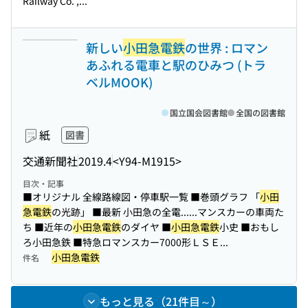
Railway Co. ,...
新しい
小田急電鉄
の世界 : ロマン
あふれる電車と駅のひみつ (トラ
ベルMOOK)
国立国会図書館
全国の図書館
紙
図書
交通新聞社
2019.4
<Y94-M1915>
目次・記事
■オリジナル 全線路線図・停車駅一覧 ■巻頭グラフ 「
小田
急電鉄
の光跡」 ■最新 小田急の全電...
...マンスカーの車両た
ち ■近年の
小田急電鉄
のダイヤ ■
小田急電鉄
小史 ■おもし
ろ小田急鉄 ■特急ロマンスカー7000形ＬＳＥ...
小田急電鉄
件名
もっと見る（21件目～）