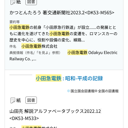
紙
図書
かつとんたろう 著
交通新聞社
2023.2
<DK53-M565>
要約等
小田急電鉄
の前身「小田原急行鉄道」が設立...
...の発展とと
もに進化を遂げてきた
小田急電鉄
の変遷を、ロマンスカーの
歴史を中心に、役割や設備の変化、線路...
小田急電鉄
株式会社
件名
小田急電鉄
Odakyu Electric
典拠情報（件名/「を見よ」参照）
Railway Co. ,...
小田急電鉄
: 昭和-平成の記録
国立国会図書館
全国の図書館
紙
図書
山田亮 解説
アルファベータブックス
2022.12
<DK53-M533>