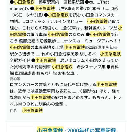
●
小田急電鉄
停車駅案内 運転系統図 ●巻...
...That
moment’s ●
小田急電鉄
現役車両図鑑 70000形（...
...0形
（VSE） クヤ31形 ●
小田急電鉄
を読む 小田急ロマンスカー
物語...
...ロフェッショナルインタビュー
小田急電鉄
が取り
組む、これからの箱根 小...
...急SE車は、新幹線のルーツだ
小
田急電鉄
の譲渡車両
小田急電鉄
のあゆみ ●
小田急電鉄
で行
こう 渡部史絵の沿線散歩 ...
...ナンスカーミュージアムへ！！
小田急電鉄
の車両基地＆工場
小田急電鉄
の車両運用を知る
駅から徒歩で...
...代の小田急沿線風景 駅しるべ
小田急電鉄
全駅ガイド ●
小田急電鉄
思い出コラム 小田急を走ってい
た貨物列車＆荷物列車
小田急電鉄
希少スナップ集 ●資料
編 車両編成表 おもな年譜 おもな車...
要約等
ロマンスカーの言葉とともに時代を駆け抜ける
小田急電鉄
は、近年では通勤型車両も多彩に...
...く撮影地」ほか、様々
な角度から
小田急電鉄
の魅力をまとめます。もちろん、トラ
ベルＭＯＯＫお馴染みの全駅...
小田急電鉄
件名
小田急電鉄
: 2000年代の写真記録