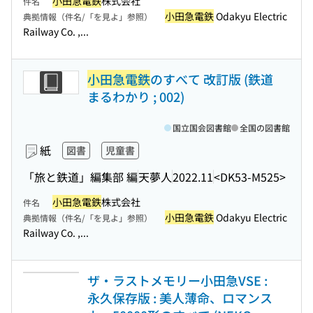
小田急電鉄
株式会社
件名
小田急電鉄
Odakyu Electric
典拠情報（件名/「を見よ」参照）
Railway Co. ,...
小田急電鉄
のすべて 改訂版 (鉄道
まるわかり ; 002)
国立国会図書館
全国の図書館
紙
図書
児童書
「旅と鉄道」編集部 編
天夢人
2022.11
<DK53-M525>
小田急電鉄
株式会社
件名
小田急電鉄
Odakyu Electric
典拠情報（件名/「を見よ」参照）
Railway Co. ,...
ザ・ラストメモリー小田急VSE :
永久保存版 : 美人薄命、ロマンス