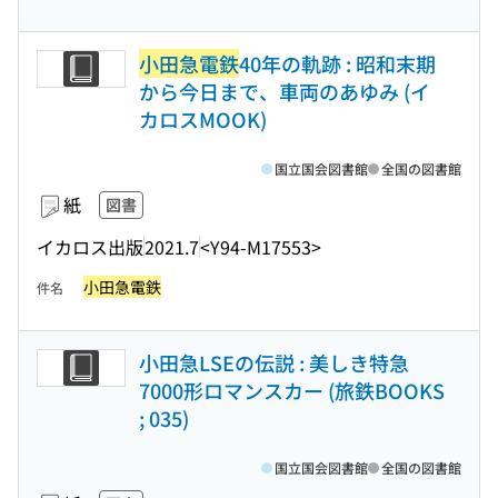
小田急電鉄
40年の軌跡 : 昭和末期
から今日まで、車両のあゆみ (イ
カロスMOOK)
国立国会図書館
全国の図書館
紙
図書
イカロス出版
2021.7
<Y94-M17553>
小田急電鉄
件名
小田急LSEの伝説 : 美しき特急
7000形ロマンスカー (旅鉄BOOKS
; 035)
国立国会図書館
全国の図書館