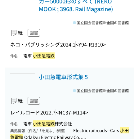
カー50000形のすべて (NEKO
MOOK ; 3968. Rail Magazine)
国立国会図書館
全国の図書館
紙
図書
ネコ・パブリッシング
2024.1
<Y94-R1310>
電車
小田急電鉄
件名
小田急電車形式集 5
国立国会図書館
全国の図書館
紙
図書
レイルロード
2022.7
<NC37-M114>
電車
小田急電鉄
株式会社
件名
Electric railroads--Cars
小田
典拠情報（件名/「を見よ」参照）
急電鉄
Odakyu Electric Railway Co. ,...