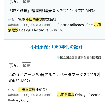
紙
図書
「旅と鉄道」編集部 編
天夢人
2021.1
<NC37-M43>
電車
小田急電鉄
株式会社
件名
Electric railroads--Cars
小田
典拠情報（件名/「を見よ」参照）
急電鉄
Odakyu Electric Railway Co. ,...
小田急線 : 1960年代の記録
国立国会図書館
全国の図書館
紙
図書
いのうえこーいち 著
アルファベータブックス
2019.8
<DK53-M92>
小田急電鉄
株式会社
件名
小田急電鉄
Odakyu Electric
典拠情報（件名/「を見よ」参照）
Railway Co. ,...