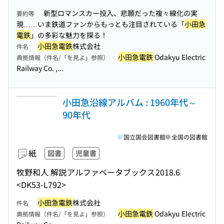
新型ロマンスカー投入、悲願だった複々線化の実
要約等
現……いま鉄道ファンからもっとも注目されている「
小田急
電鉄
」の多彩な魅力を探る！
小田急電鉄
株式会社
件名
小田急電鉄
Odakyu Electric
典拠情報（件名/「を見よ」参照）
Railway Co. ,...
小田急沿線アルバム : 1960年代～
90年代
国立国会図書館
全国の図書館
紙
図書
児童書
牧野和人 解説
アルファベータブックス
2018.6
<DK53-L792>
小田急電鉄
株式会社
件名
小田急電鉄
Odakyu Electric
典拠情報（件名/「を見よ」参照）