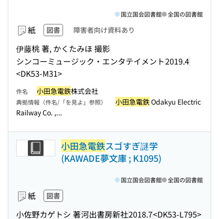
国立国会図書館
全国の図書館
紙
図書
障害者向け資料あり
伊藤桃 著, かくたみほ 撮影
シンコーミュージック・エンタテイメント
2019.4
<DK53-M31>
小田急電鉄
株式会社
件名
小田急電鉄
Odakyu Electric
典拠情報（件名/「を見よ」参照）
Railway Co. ,...
小田急電鉄
スゴすぎ謎学
(KAWADE夢文庫 ; K1095)
国立国会図書館
全国の図書館
紙
図書
小佐野カゲトシ 著
河出書房新社
2018.7
<DK53-L795>