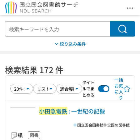
メニ
本文へ移動
検索
絞り込み条件
検索結果 172 件
一括
タイト
お気
ルでま
に入
とめる
り
小田急電鉄
: 一世紀の記録
国立国会図書館
全国の図書館
紙
図書