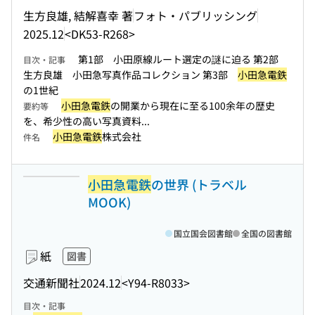
生方良雄, 結解喜幸 著
フォト・パブリッシング
2025.12
<DK53-R268>
第1部 小田原線ルート選定の謎に迫る 第2部
目次・記事
生方良雄 小田急写真作品コレクション 第3部
小田急電鉄
の1世紀
小田急電鉄
の開業から現在に至る100余年の歴史
要約等
を、希少性の高い写真資料...
小田急電鉄
株式会社
件名
小田急電鉄
の世界 (トラベル
MOOK)
国立国会図書館
全国の図書館
紙
図書
交通新聞社
2024.12
<Y94-R8033>
目次・記事