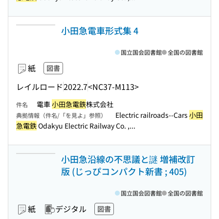
小田急電車形式集 4
国立国会図書館
全国の図書館
紙
図書
レイルロード
2022.7
<NC37-M113>
電車
小田急電鉄
株式会社
件名
Electric railroads--Cars
小田
典拠情報（件名/「を見よ」参照）
急電鉄
Odakyu Electric Railway Co. ,...
小田急沿線の不思議と謎 増補改訂
版 (じっぴコンパクト新書 ; 405)
国立国会図書館
全国の図書館
紙
デジタル
図書