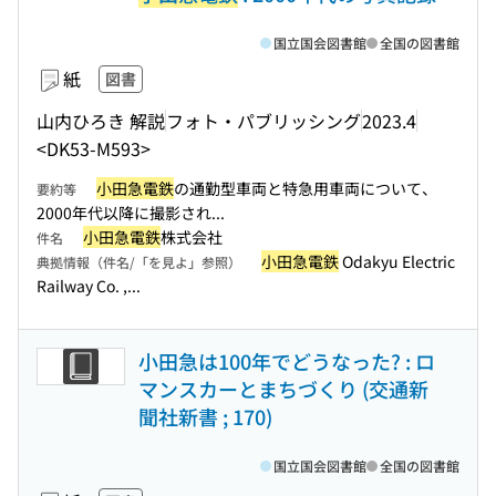
国立国会図書館
全国の図書館
紙
図書
山内ひろき 解説
フォト・パブリッシング
2023.4
<DK53-M593>
小田急電鉄
の通勤型車両と特急用車両について、
要約等
2000年代以降に撮影され...
小田急電鉄
株式会社
件名
小田急電鉄
Odakyu Electric
典拠情報（件名/「を見よ」参照）
Railway Co. ,...
小田急は100年でどうなった? : ロ
マンスカーとまちづくり (交通新
聞社新書 ; 170)
国立国会図書館
全国の図書館