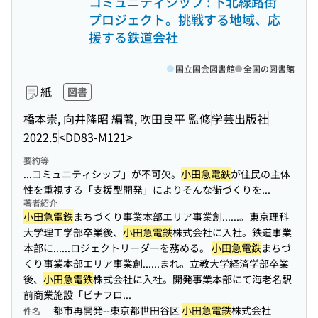
コミュニティシップ : 下北線路街
プロジェクト。挑戦する地域、応
援する鉄道会社
国立国会図書館
全国の図書館
紙
図書
橋本崇, 向井隆昭 編著, 吹田良平 監修
学芸出版社
2022.5
<DD83-M121>
要約等
...コミュニティシップ」が不可欠。
小田急電鉄
が住民の主体
性を重視する「支援型開発」によりそんな街づくりを...
著者紹介
小田急電鉄
まちづくり事業本部エリア事業創...
...。東京理科
大学理工学部卒業後、
小田急電鉄
株式会社に入社。鉄道事業
本部に...
...ロジェクトリーダーを務める。
小田急電鉄
まちづ
くり事業本部エリア事業創...
...まれ。立教大学経済学部卒業
後、
小田急電鉄
株式会社に入社。開発事業本部にて海老名駅
前商業施設「ビナフロ...
都市再開発--東京都世田谷区
小田急電鉄
株式会社
件名