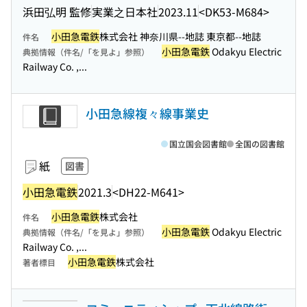
浜田弘明 監修
実業之日本社
2023.11
<DK53-M684>
小田急電鉄
株式会社 神奈川県--地誌 東京都--地誌
件名
小田急電鉄
Odakyu Electric
典拠情報（件名/「を見よ」参照）
Railway Co. ,...
小田急線複々線事業史
国立国会図書館
全国の図書館
紙
図書
小田急電鉄
2021.3
<DH22-M641>
小田急電鉄
株式会社
件名
小田急電鉄
Odakyu Electric
典拠情報（件名/「を見よ」参照）
Railway Co. ,...
小田急電鉄
株式会社
著者標目