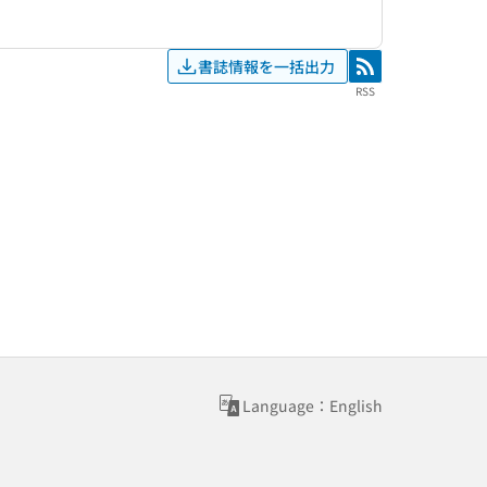
書誌情報を一括出力
RSS
RSS
Language：English