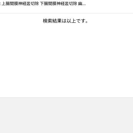
上腸間膜神経叢切除 下腸間膜神経叢切除 幽...
検索結果は以上です。