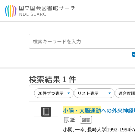
本文へ移動
検索結果 1 件
小腸・大腸運動
への外来神経
紙
図書
小関, 一幸, 長崎大学
1992-1994
<